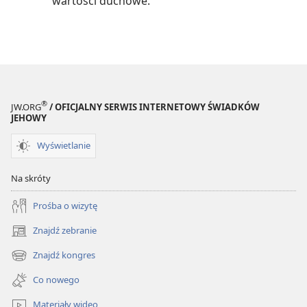
wartości duchowe.
®
JW.ORG
/ OFICJALNY SERWIS INTERNETOWY ŚWIADKÓW
JEHOWY
Wyświetlanie
Na skróty
Prośba o wizytę
Znajdź zebranie
(opens
new
Znajdź kongres
(opens
window)
new
Co nowego
window)
Materiały wideo