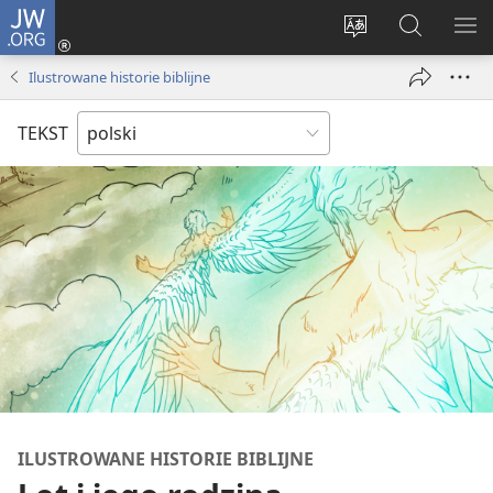
JW.ORG
Logowanie
(opens
Wybór
Szukaj
PO
new
języka
na
ME
Ilustrowane historie biblijne
window)
JW.ORG
TEKST
ILUSTROWANE HISTORIE BIBLIJNE