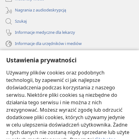
Nagrania z audiodeskrypcją
Szukaj
Informacje medyczne dla lekarzy
Informacje dla urzędników i mediów
Pomoc
Ustawienia prywatności
Darowizny
Używamy plików cookies oraz podobnych
(opens
new
technologii, by zapewnić ci jak najlepsze
window)
doświadczenia podczas korzystania z naszego
BIBLIOTEKA INTERNETOWA Strażnicy
(opens
serwisu. Niektóre pliki cookies są niezbędne do
new
®
JW Hub
działania tego serwisu i nie można z nich
window)
(opens
zrezygnować. Możesz wyrazić zgodę lub odrzucić
new
®
JW Library
window)
dodatkowe pliki cookies, których używamy jedynie
w celu ulepszenia doświadczeń użytkownika. Żadne
Watchtower Library
z tych danych nie zostaną nigdy sprzedane lub użyte