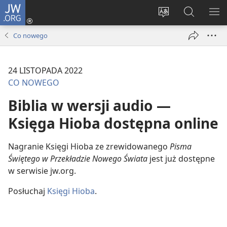
JW.ORG
Logowanie
(opens
Wybór
Szukaj
PO
new
języka
na
ME
Co nowego
window)
JW.ORG
24 LISTOPADA 2022
CO NOWEGO
Biblia w wersji audio —
Księga Hioba dostępna online
Nagranie Księgi Hioba ze zrewidowanego
Pisma
Świętego w Przekładzie Nowego Świata
jest już dostępne
w serwisie jw.org.
Posłuchaj
Księgi Hioba
.