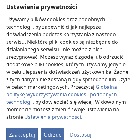
Pomoc
Ustawienia prywatności
Darowizny
Używamy plików cookies oraz podobnych
(opens
new
technologii, by zapewnić ci jak najlepsze
window)
doświadczenia podczas korzystania z naszego
BIBLIOTEKA INTERNETOWA Strażnicy
(opens
serwisu. Niektóre pliki cookies są niezbędne do
new
®
JW Hub
działania tego serwisu i nie można z nich
window)
(opens
zrezygnować. Możesz wyrazić zgodę lub odrzucić
new
®
JW Library
window)
dodatkowe pliki cookies, których używamy jedynie
w celu ulepszenia doświadczeń użytkownika. Żadne
Watchtower Library
z tych danych nie zostaną nigdy sprzedane lub użyte
w celach marketingowych. Przeczytaj
Globalną
politykę wykorzystywania cookies i podobnych
technologii
, by dowiedzieć się więcej. W dowolnym
momencie możesz zmienić swoje ustawienia na
Copyright
© 2026 Watch Tower Bible and Tract Society of Pennsylvania.
WARUNKI UŻYTKOWANIA
|
POLITYKA PRYWATNOŚCI
|
USTAWIENIA
stronie
Ustawienia prywatności
.
S
PRYWATNOŚCI
Ta
Zaakceptuj
Odrzuć
Dostosuj
of