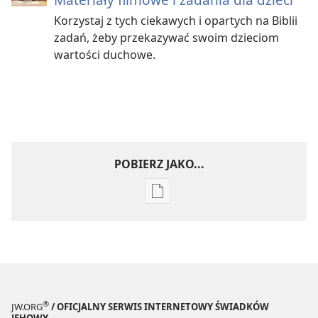
Korzystaj z tych ciekawych i opartych na Biblii
zadań, żeby przekazywać swoim dzieciom
wartości duchowe.
POBIERZ JAKO...
Ustawienia
pobierania
publikacji
elektronicznych
Zostań
przyjacielem
Jehowy —
®
JW.ORG
/ OFICJALNY SERWIS INTERNETOWY ŚWIADKÓW