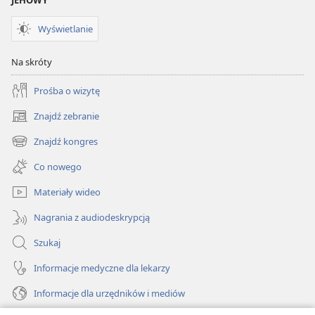
zadania
JEHOWY
Wyświetlanie
Na skróty
Prośba o wizytę
Znajdź zebranie
(opens
new
Znajdź kongres
(opens
window)
new
Co nowego
window)
Materiały wideo
Nagrania z audiodeskrypcją
Szukaj
Informacje medyczne dla lekarzy
Informacje dla urzędników i mediów