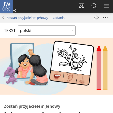
JW.ORG
Logowanie
(opens
Wybór
Szukaj
PO
new
języka
na
ME
Zostań przyjacielem Jehowy — zadania
window)
JW.ORG
TEKST
Zostań przyjacielem Jehowy