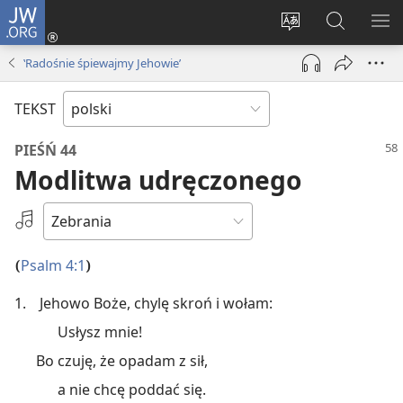
JW.ORG
Logowanie
(opens
Wybór
Szukaj
PO
new
języka
na
ME
‛Radośnie śpiewajmy Jehowie’
window)
JW.ORG
TEKST
PIEŚŃ 44
Modlitwa udręczonego
Wybierz
nagranie
Psalm 4:1
(
)
1.
Jehowo Boże, chylę skroń i wołam:
Usłysz mnie!
Bo czuję, że opadam z sił,
a nie chcę poddać się.