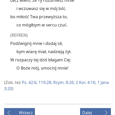
Lecz wiem, że Ty rozumiesz mnie
i wczuwasz się w mój ból,
bo miłość Twa przewyższa to,
co mógłbym w sercu czuć.
(REFREN)
Podźwignij mnie i dodaj sił,
bym wiarę miał, nadzieją żył.
W rozpaczy tej dziś błagam Cię:
O Boże mój, umocnij mnie!
(Zob. też
Ps. 42:6;
119:28;
Rzym. 8:26;
2 Kor. 4:16;
1 Jana
3:20
)
Wstecz
Dalej