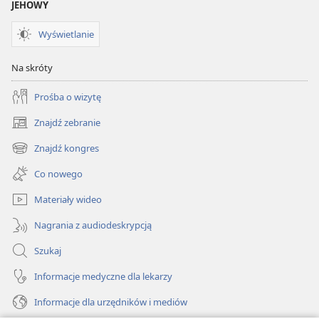
JEHOWY
Wyświetlanie
Na skróty
Prośba o wizytę
Znajdź zebranie
(opens
new
Znajdź kongres
(opens
window)
new
Co nowego
window)
Materiały wideo
Nagrania z audiodeskrypcją
Szukaj
Informacje medyczne dla lekarzy
Informacje dla urzędników i mediów