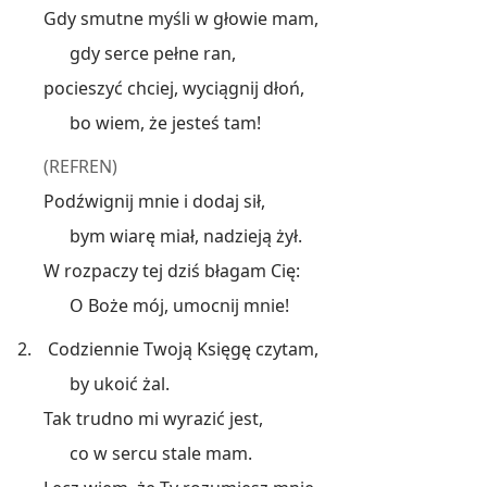
Gdy smutne myśli w głowie mam,
gdy serce pełne ran,
pocieszyć chciej, wyciągnij dłoń,
bo wiem, że jesteś tam!
(REFREN)
Podźwignij mnie i dodaj sił,
bym wiarę miał, nadzieją żył.
W rozpaczy tej dziś błagam Cię:
O Boże mój, umocnij mnie!
2.
Codziennie Twoją Księgę czytam,
by ukoić żal.
Tak trudno mi wyrazić jest,
co w sercu stale mam.