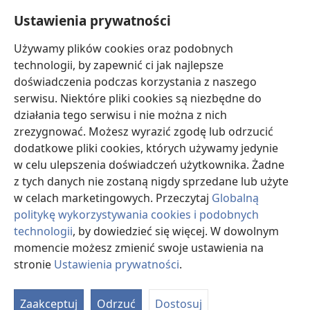
Pomoc
Ustawienia prywatności
Darowizny
Używamy plików cookies oraz podobnych
(opens
new
technologii, by zapewnić ci jak najlepsze
window)
doświadczenia podczas korzystania z naszego
BIBLIOTEKA INTERNETOWA Strażnicy
(opens
serwisu. Niektóre pliki cookies są niezbędne do
new
®
JW Hub
działania tego serwisu i nie można z nich
window)
(opens
zrezygnować. Możesz wyrazić zgodę lub odrzucić
new
®
JW Library
window)
dodatkowe pliki cookies, których używamy jedynie
w celu ulepszenia doświadczeń użytkownika. Żadne
Watchtower Library
z tych danych nie zostaną nigdy sprzedane lub użyte
w celach marketingowych. Przeczytaj
Globalną
politykę wykorzystywania cookies i podobnych
technologii
, by dowiedzieć się więcej. W dowolnym
Copyright
© 2026 Watch Tower Bible and Tract Society of Pennsylvania.
momencie możesz zmienić swoje ustawienia na
WARUNKI UŻYTKOWANIA
|
POLITYKA PRYWATNOŚCI
|
USTAWIENIA
stronie
Ustawienia prywatności
.
S
PRYWATNOŚCI
Ta
Zaakceptuj
Odrzuć
Dostosuj
of