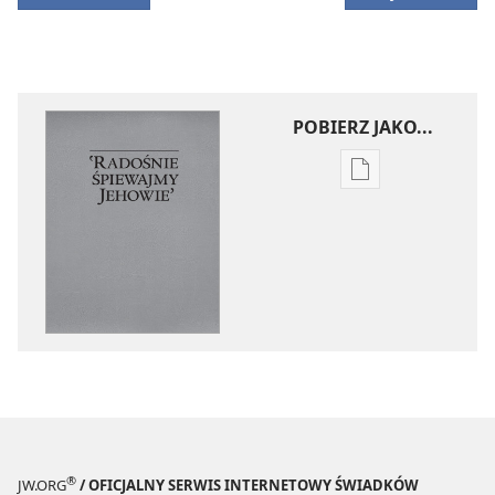
POBIERZ JAKO...
Ustawienia
pobierania
publikacji
elektronicznych
‛Radośnie
śpiewajmy
Jehowie’
®
JW.ORG
/ OFICJALNY SERWIS INTERNETOWY ŚWIADKÓW