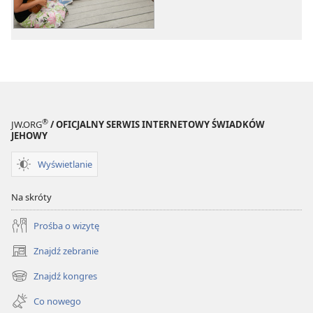
®
JW.ORG
/ OFICJALNY SERWIS INTERNETOWY ŚWIADKÓW
JEHOWY
Wyświetlanie
Na skróty
Prośba o wizytę
Znajdź zebranie
(opens
new
Znajdź kongres
(opens
window)
new
Co nowego
window)