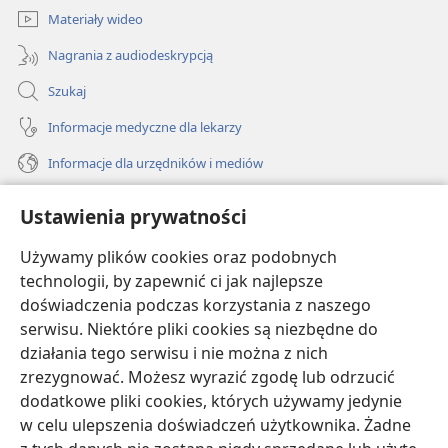
Materiały wideo
Nagrania z audiodeskrypcją
Szukaj
Informacje medyczne dla lekarzy
Informacje dla urzędników i mediów
Pomoc
Ustawienia prywatności
Darowizny
Używamy plików cookies oraz podobnych
(opens
new
technologii, by zapewnić ci jak najlepsze
window)
doświadczenia podczas korzystania z naszego
BIBLIOTEKA INTERNETOWA Strażnicy
(opens
serwisu. Niektóre pliki cookies są niezbędne do
new
®
JW Hub
działania tego serwisu i nie można z nich
window)
(opens
zrezygnować. Możesz wyrazić zgodę lub odrzucić
new
®
JW Library
window)
dodatkowe pliki cookies, których używamy jedynie
w celu ulepszenia doświadczeń użytkownika. Żadne
Watchtower Library