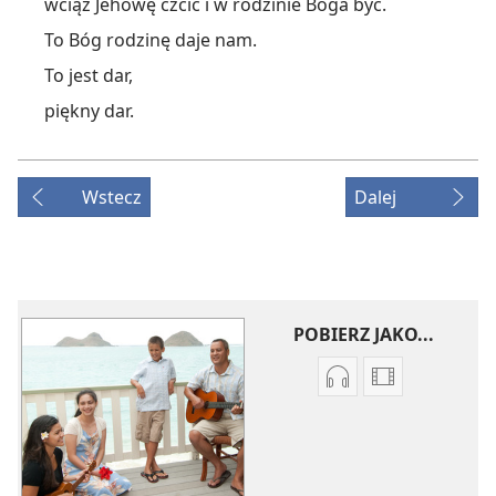
wciąż Jehowę czcić i w rodzinie Boga być.
To Bóg rodzinę daje nam.
To jest dar,
piękny dar.
Wstecz
Dalej
POBIERZ JAKO...
Ustawienia
Opcje
pobierania
pobierania
nagrań
filmów
audio
Piosenki
Piosenki