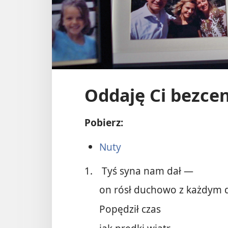
Oddaję Ci bezce
Pobierz:
Nuty
1.
Tyś syna nam dał —
on rósł duchowo z każdym 
Popędził czas