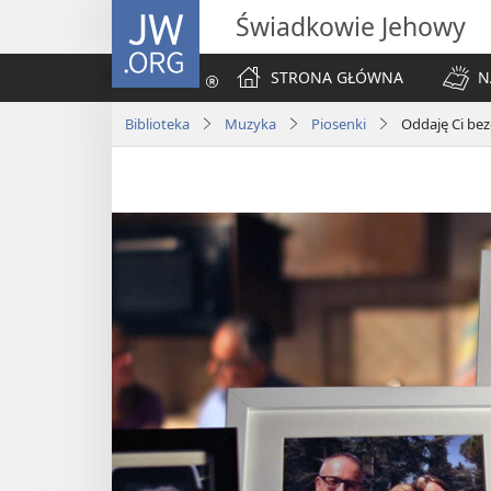
JW.ORG
Świadkowie Jehowy
STRONA GŁÓWNA
N
Biblioteka
Muzyka
Piosenki
Oddaję Ci be