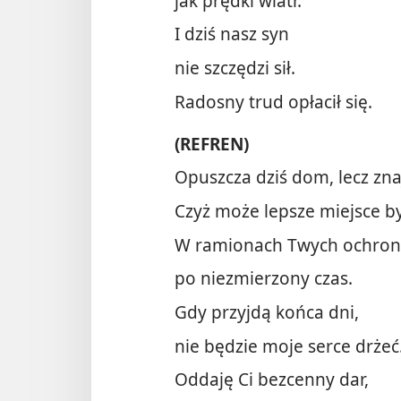
jak prędki wiatr.
I dziś nasz syn
nie szczędzi sił.
Radosny trud opłacił się.
(REFREN)
Opuszcza dziś dom, lecz zn
Czyż może lepsze miejsce b
W ramionach Twych ochro
po niezmierzony czas.
Gdy przyjdą końca dni,
nie będzie moje serce drżeć
Oddaję Ci bezcenny dar,