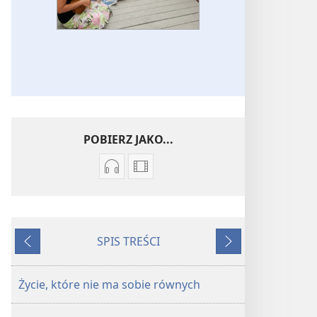
POBIERZ JAKO...
Ustawienia
Opcje
pobierania
pobierania
nagrań
filmów
audio
Piosenki
SPIS TREŚCI
Piosenki
Wstecz
Dalej
Życie, które nie ma sobie równych