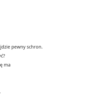
ajdzie pewny schron.
yć?
nę ma
.