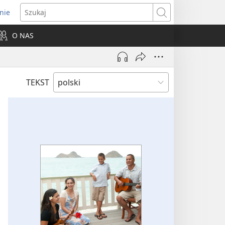
nie
ns
Szukaj
O NAS
dow)
TEKST