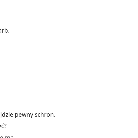
arb.
ajdzie pewny schron.
yć?
nę ma