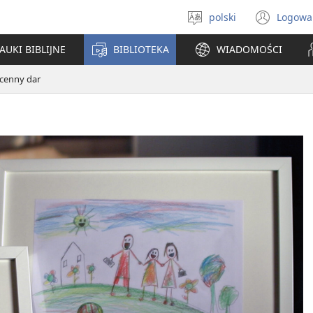
polski
Logowa
Wybór
(ope
języka
new
AUKI BIBLIJNE
BIBLIOTEKA
WIADOMOŚCI
win
zcenny dar