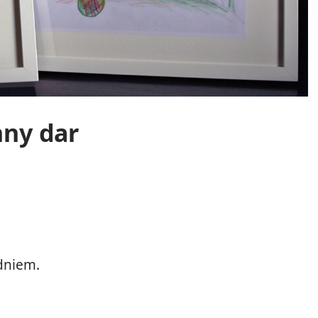
nny dar
dniem.