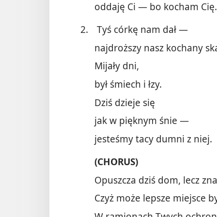
oddaję Ci — bo kocham Cię.
2.
Tyś córkę nam dał —
najdroższy nasz kochany sk
Mijały dni,
był śmiech i łzy.
Dziś dzieje się
jak w pięknym śnie —
jesteśmy tacy dumni z niej.
(CHORUS)
Opuszcza dziś dom, lecz zn
Czyż może lepsze miejsce b
W ramionach Twych ochro