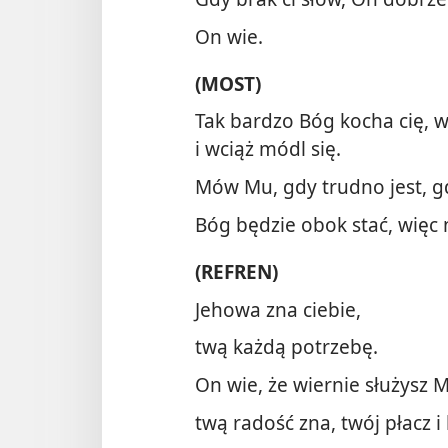
On wie.
(MOST)
Tak bardzo Bóg kocha cię, w
i wciąż módl się.
Mów Mu, gdy trudno jest, gdy
Bóg będzie obok stać, więc n
(REFREN)
Jehowa zna ciebie,
twą każdą potrzebę.
On wie, że wiernie służysz 
twą radość zna, twój płacz i 