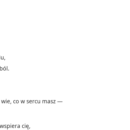
Mu,
ból.
e wie, co w sercu masz —
wspiera cię,