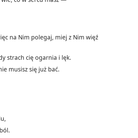
ięc na Nim polegaj, miej z Nim więź
 strach cię ogarnia i lęk.
ie musisz się już bać.
Mu,
ból.