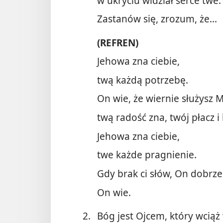
w ukryciu widział serce twe.
Zastanów się, zrozum, że...
(REFREN)
Jehowa zna ciebie,
twą każdą potrzebę.
On wie, że wiernie służysz 
twą radość zna, twój płacz i 
Jehowa zna ciebie,
twe każde pragnienie.
Gdy brak ci słów, On dobrz
On wie.
2.
Bóg jest Ojcem, który wciąż 