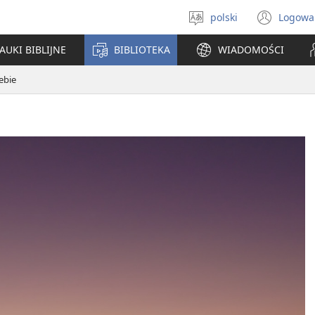
polski
Logowa
Wybór
(ope
języka
new
AUKI BIBLIJNE
BIBLIOTEKA
WIADOMOŚCI
win
ebie