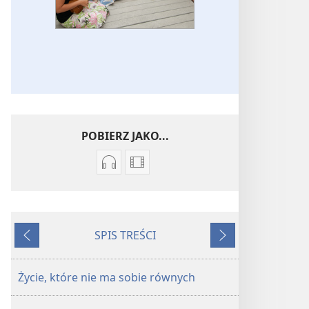
POBIERZ JAKO...
Ustawienia
Opcje
pobierania
pobierania
nagrań
filmów
audio
Piosenki
SPIS TREŚCI
Piosenki
Wstecz
Dalej
Życie, które nie ma sobie równych