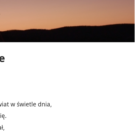
e
iat w świetle dnia,
ię.
ł,