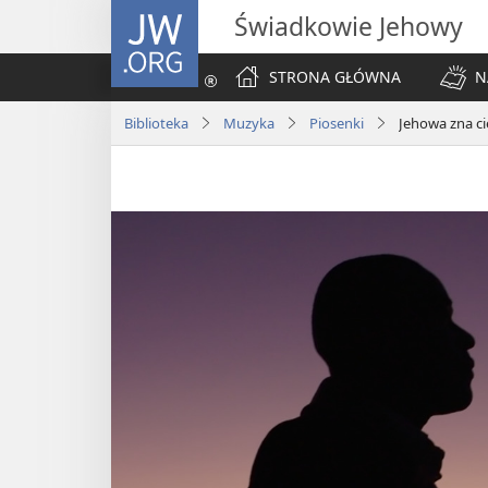
JW.ORG
Świadkowie Jehowy
STRONA GŁÓWNA
N
Biblioteka
Muzyka
Piosenki
Jehowa zna ci