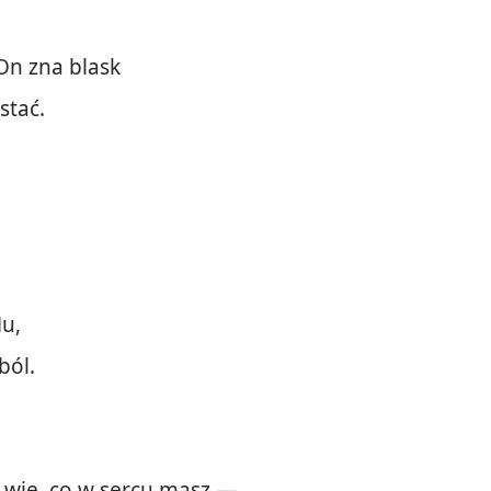
On zna blask
stać.
Mu,
ból.
e wie, co w sercu masz —