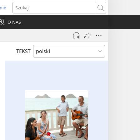
nie
ns
Szukaj
O NAS
dow)
TEKST