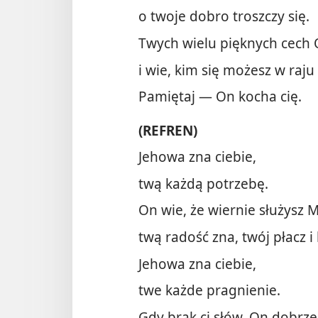
o twoje dobro troszczy się.
Twych wielu pięknych cech 
i wie, kim się możesz w raju 
Pamiętaj — On kocha cię.
(REFREN)
Jehowa zna ciebie,
twą każdą potrzebę.
On wie, że wiernie służysz 
twą radość zna, twój płacz i 
Jehowa zna ciebie,
twe każde pragnienie.
Gdy brak ci słów, On dobrz