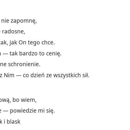
 ja nie zapomnę,
e radosne,
tak, jak On tego chce.
 — tak bardzo to cenię.
ne schronienie.
z Nim — co dzień ze wszystkich sił.
hową, bo wiem,
e — powiedzie mi się.
 i blask