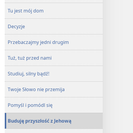
Tu jest mój dom
Decyzje
Przebaczajmy jedni drugim
Tuż, tuż przed nami
Studiuj, silny bądź!
Twoje Słowo nie przemija
Pomyśl i pomódl się
Buduję przyszłość z Jehową