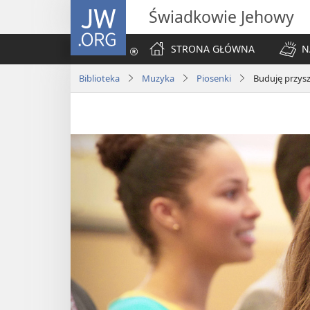
JW.ORG
Świadkowie Jehowy
STRONA GŁÓWNA
N
Biblioteka
Muzyka
Piosenki
Buduję przysz