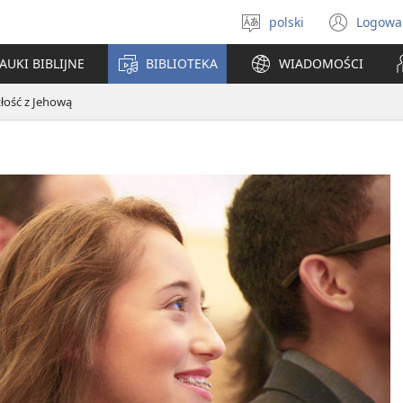
polski
Logowa
Wybór
(ope
języka
new
AUKI BIBLIJNE
BIBLIOTEKA
WIADOMOŚCI
win
łość z Jehową