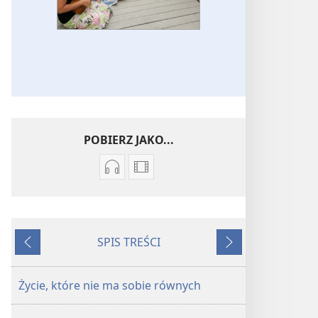
POBIERZ JAKO...
Ustawienia
Opcje
pobierania
pobierania
nagrań
filmów
audio
Piosenki
SPIS TREŚCI
Piosenki
Wstecz
Dalej
Życie, które nie ma sobie równych