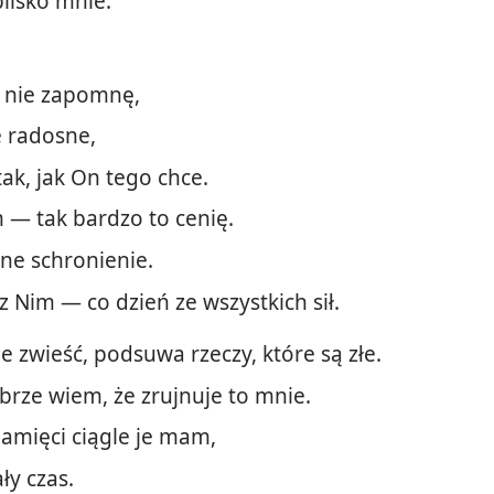
blisko mnie.
 ja nie zapomnę,
e radosne,
tak, jak On tego chce.
 — tak bardzo to cenię.
ne schronienie.
z Nim — co dzień ze wszystkich sił.
 zwieść, podsuwa rzeczy, które są złe.
brze wiem, że zrujnuje to mnie.
amięci ciągle je mam,
ły czas.