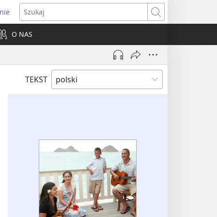
nie
ns
Szukaj
O NAS
dow)
TEKST