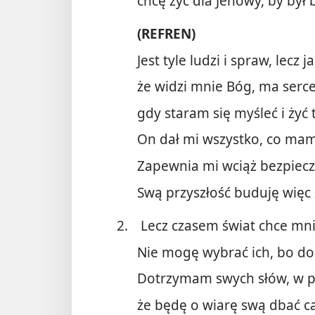
chcę żyć dla Jehowy, by był 
(REFREN)
Jest tyle ludzi i spraw, lecz
że widzi mnie Bóg, ma serc
gdy staram się myśleć i żyć 
On dał mi wszystko, co mam
Zapewnia mi wciąż bezpiecz
Swą przyszłość buduję więc 
2.
Lecz czasem świat chce mnie
Nie mogę wybrać ich, bo do
Dotrzymam swych słów, w p
że będę o wiarę swą dbać ca