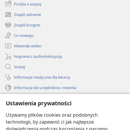
Prośba o wizytę
Znajdź zebranie
(opens
new
Znajdź kongres
(opens
window)
new
Co nowego
window)
Materiały wideo
Nagrania z audiodeskrypcją
Szukaj
Informacje medyczne dla lekarzy
Informacje dla urzędników i mediów
Pomoc
Ustawienia prywatności
Darowizny
Używamy plików cookies oraz podobnych
(opens
new
technologii, by zapewnić ci jak najlepsze
window)
doświadczenia podczas korzystania z naszego
BIBLIOTEKA INTERNETOWA Strażnicy