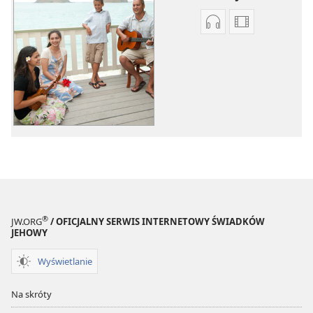
Ustawienia
Opcje
pobierania
pobierania
nagrań
filmów
audio
Piosenki
Piosenki
®
JW.ORG
/ OFICJALNY SERWIS INTERNETOWY ŚWIADKÓW
JEHOWY
Wyświetlanie
Na skróty