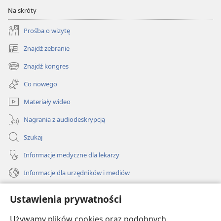
Na skróty
Prośba o wizytę
Znajdź zebranie
(opens
new
Znajdź kongres
(opens
window)
new
Co nowego
window)
Materiały wideo
Nagrania z audiodeskrypcją
Szukaj
Informacje medyczne dla lekarzy
Informacje dla urzędników i mediów
Pomoc
Ustawienia prywatności
Darowizny
Używamy plików cookies oraz podobnych
(opens