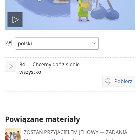
Odtwórz
wideo
Wybierz
język
84 — Chcemy dać z siebie
Odtwarzaj
wszystko
Pobierz
Opcje
pobierania
filmów
Powiązane materiały
ZOSTAŃ PRZYJACIELEM JEHOWY — ZADANIA