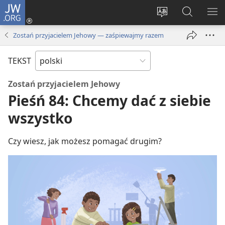
JW.ORG
Logowanie
(opens
Wybór
Szukaj
PO
new
języka
na
ME
Zostań przyjacielem Jehowy — zaśpiewajmy razem
window)
JW.ORG
TEKST
Zostań przyjacielem Jehowy
Pieśń 84: Chcemy dać z siebie
wszystko
Czy wiesz, jak możesz pomagać drugim?