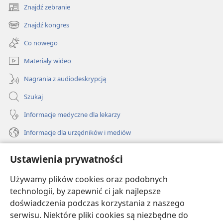
Znajdź zebranie
(opens
new
Znajdź kongres
(opens
window)
new
Co nowego
window)
Materiały wideo
Nagrania z audiodeskrypcją
Szukaj
Informacje medyczne dla lekarzy
Informacje dla urzędników i mediów
Pomoc
Ustawienia prywatności
Darowizny
Używamy plików cookies oraz podobnych
(opens
new
technologii, by zapewnić ci jak najlepsze
window)
doświadczenia podczas korzystania z naszego
BIBLIOTEKA INTERNETOWA Strażnicy
(opens
serwisu. Niektóre pliki cookies są niezbędne do
new
®