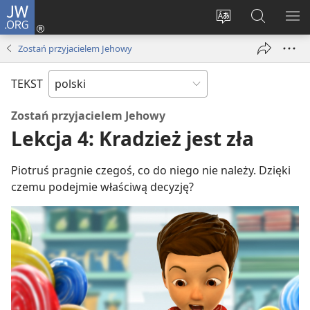
JW.ORG
Logowanie
(opens
Wybór
Szukaj
PO
new
języka
na
ME
Zostań przyjacielem Jehowy
window)
JW.ORG
TEKST
Zostań przyjacielem Jehowy
Lekcja 4: Kradzież jest zła
Piotruś pragnie czegoś, co do niego nie należy. Dzięki
czemu podejmie właściwą decyzję?