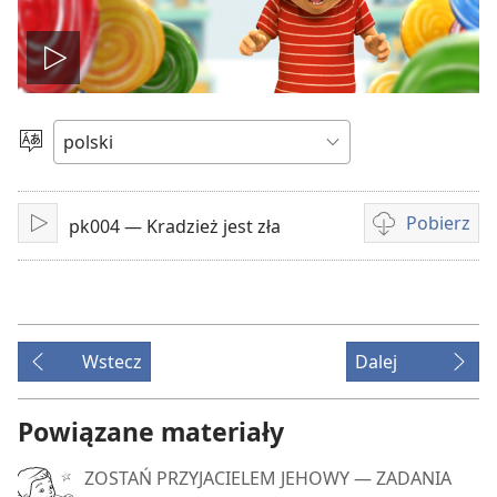
Odtwórz
wideo
Wybierz
język
Pobierz
pk004 — Kradzież jest zła
Odtwarzaj
Opcje
pobierania
filmów
Wstecz
Dalej
Powiązane materiały
ZOSTAŃ PRZYJACIELEM JEHOWY — ZADANIA