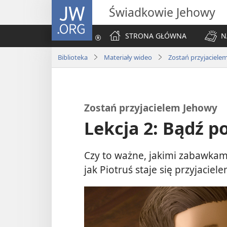
JW.ORG
Świadkowie Jehowy
STRONA GŁÓWNA
N
Biblioteka
Materiały wideo
Zostań przyjaciele
Zostań przyjacielem Jehowy
Lekcja 2: Bądź p
Czy to ważne, jakimi zabawkami
jak Piotruś staje się przyjaciel