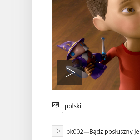
Odtwórz
wideo
Wybierz
język
pk002—Bądź posłuszny J
Odtwarzaj