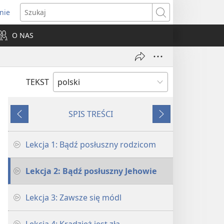
nie
ns
Szukaj
O NAS
dow)
TEKST
SPIS TREŚCI
Wstecz
Dalej
Lekcja 1: Bądź posłuszny rodzicom
Lekcja 2: Bądź posłuszny Jehowie
Lekcja 3: Zawsze się módl