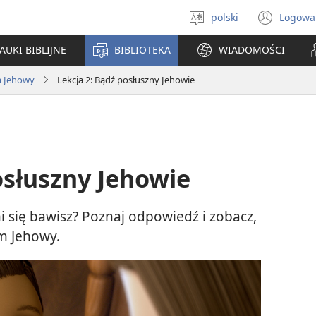
polski
Logowa
Wybór
(ope
języka
new
AUKI BIBLIJNE
BIBLIOTEKA
WIADOMOŚCI
win
m Jehowy
Lekcja 2: Bądź posłuszny Jehowie
osłuszny Jehowie
 się bawisz? Poznaj odpowiedź i zobacz,
em Jehowy.