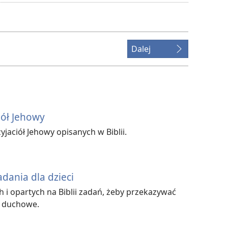
pobierania
filmów
Dalej
iół Jehowy
jaciół Jehowy opisanych w Biblii.
adania dla dzieci
h i opartych na Biblii zadań, żeby przekazywać
i duchowe.