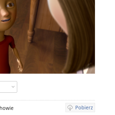
Pobierz
ehowie
Opcje