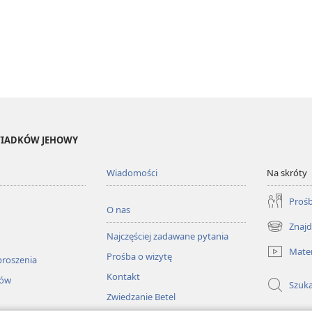
ŚWIADKÓW JEHOWY
Wiadomości
Na skróty
Prośb
O nas
Znajd
(opens
Najczęściej zadawane pytania
new
Mater
Prośba o wizytę
window)
proszenia
Kontakt
łów
Szuka
Zwiedzanie Betel