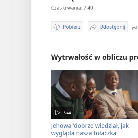
Czas trwania: 7:40
Pobierz
Udostępnij
jwb
Opcje
Pokrzepianie
pobierania
tych,
‛którzy
się
Wytrwałość w obliczu p
mozolą
i
są
obciążeni’
5:44
Jehowa ‛dobrze wiedział, jak
wygląda nasza tułaczka’