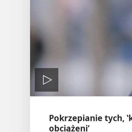
Odtwórz
wideo
Pokrzepianie tych, ‛
obciążeni’