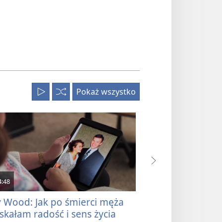
Pokaż wszystko
Odtwórz
Odtwarzaj
wszystkie
w
kolejności
losowej
4:48
4:56
y Wood: Jak po śmierci męża
Claude i Sandra
skałam radość i sens życia
zwalniamy tempa