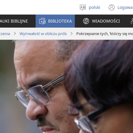
polski
Logowa
Wybór
(ope
języka
new
AUKI BIBLIJNE
BIBLIOTEKA
WIADOMOŚCI
win
czenia
Wytrwałość w obliczu prób
Pokrzepianie tych, ‛którzy się mo