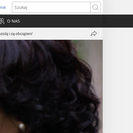
nie
ns
Szukaj
O NAS
dow)
zolą i są obciążeni’
Udostępnij
Pokrzepianie
tych,
‛którzy
się
mozolą
i
są
obciążeni’