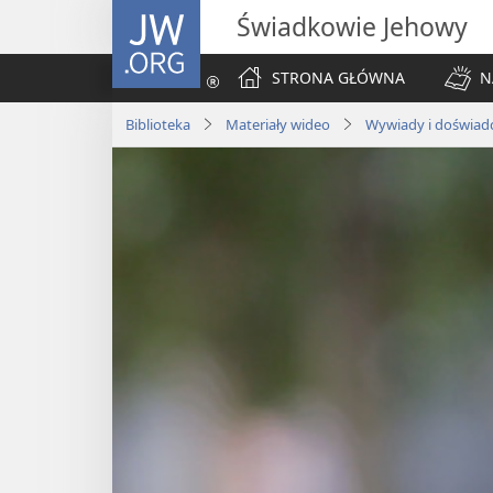
JW.ORG
Świadkowie Jehowy
STRONA GŁÓWNA
N
Biblioteka
Materiały wideo
Wywiady i doświad