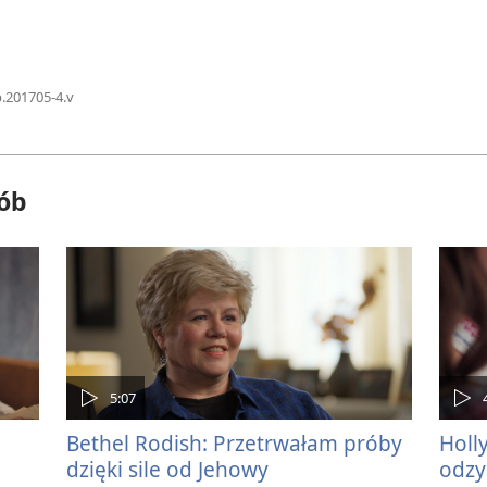
.201705-4.v
rób
5:07
Bethel Rodish: Przetrwałam próby
Holl
dzięki sile od Jehowy
odzy