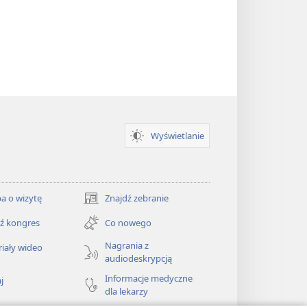
Jehowie
Wyświetlanie
a o wizytę
Znajdź zebranie
(opens
new
ź kongres
Co nowego
window)
Nagrania z
iały wideo
audiodeskrypcją
Informacje medyczne
j
dla lekarzy