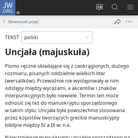
JW.ORG
Logowanie
(opens
Wybór
Szukaj
PO
new
języka
na
ME
Słowniczek pojęć
window)
JW.ORG
TEKST
Uncjała (majuskuła)
Pismo ręczne składające się z zaokrąglonych, dużego
rozmiaru, pisanych oddzielnie wielkich liter
(wersalików). Przeważnie nie występowały w nim
odstępy między wyrazami, a akcentów i znaków
interpunkcyjnych było niewiele. Termin ten może
odnosić się też do manuskryptu sporządzonego
w takim stylu. Uncjała była powszechnie stosowana
przez kopistów tworzących greckie manuskrypty
biblijne między IV a IX w. n.e.
Najważniejsze manuskrypty uncjalne sporządzono na