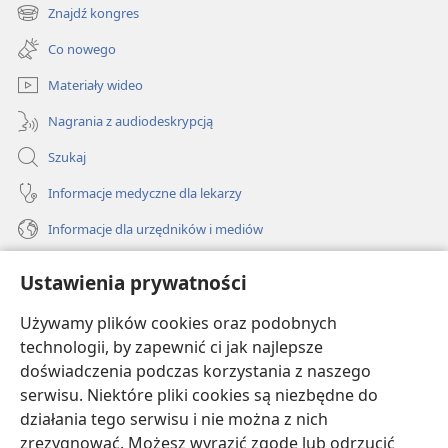
new
Znajdź kongres
(opens
window)
new
Co nowego
window)
Materiały wideo
Nagrania z audiodeskrypcją
Szukaj
Informacje medyczne dla lekarzy
Informacje dla urzędników i mediów
Pomoc
Ustawienia prywatności
Darowizny
Używamy plików cookies oraz podobnych
(opens
new
technologii, by zapewnić ci jak najlepsze
window)
doświadczenia podczas korzystania z naszego
BIBLIOTEKA INTERNETOWA Strażnicy
(opens
serwisu. Niektóre pliki cookies są niezbędne do
new
®
JW Hub
działania tego serwisu i nie można z nich
window)
(opens
zrezygnować. Możesz wyrazić zgodę lub odrzucić
new