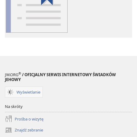
publikacji
elektronicznych
Słowniczek
pojęć
®
JW.ORG
/ OFICJALNY SERWIS INTERNETOWY ŚWIADKÓW
JEHOWY
Wyświetlanie
Na skróty
Prośba o wizytę
Znajdź zebranie
(opens