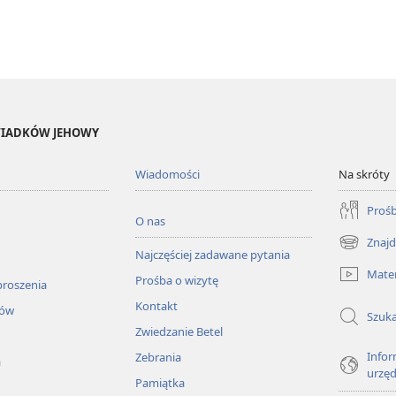
ŚWIADKÓW JEHOWY
Wiadomości
Na skróty
Prośb
O nas
Znajd
(opens
Najczęściej zadawane pytania
new
Mater
Prośba o wizytę
window)
proszenia
Kontakt
łów
Szuka
Zwiedzanie Betel
Infor
Zebrania
a
urzę
Pamiątka