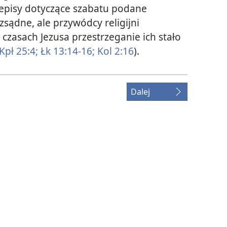
episy dotyczące szabatu podane
sądne, ale przywódcy religijni
czasach Jezusa przestrzeganie ich stało
Kpł 25:4;
Łk 13:14-16;
Kol 2:16
).
Dalej