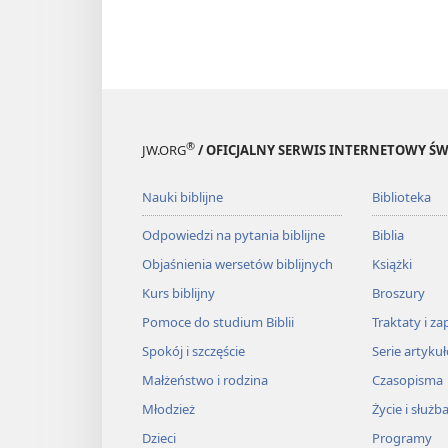
®
JW.ORG
/ OFICJALNY SERWIS INTERNETOWY 
Nauki biblijne
Biblioteka
Odpowiedzi na pytania biblijne
Biblia
Objaśnienia wersetów biblijnych
Książki
Kurs biblijny
Broszury
Pomoce do studium Biblii
Traktaty i za
Spokój i szczęście
Serie artyku
Małżeństwo i rodzina
Czasopisma
Młodzież
Życie i służb
Dzieci
Programy