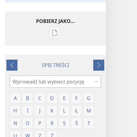
POBIERZ JAKO...
Ustawienia
pobierania
publikacji
elektronicznych
SPIS TREŚCI
Słowniczek
Wstecz
Dalej
pojęć
Szukaj
A
B
C
D
E
F
G
H
I
J
K
L
Ł
M
N
O
P
R
S
Ś
T
U
W
Z
Ż