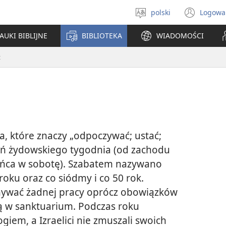
polski
Logowa
Wybór
(ope
języka
new
AUKI BIBLIJNE
BIBLIOTEKA
WIADOMOŚCI
win
t
a, które znaczy „odpoczywać; ustać;
ień żydowskiego tygodnia (od zachodu
łońca w sobotę). Szabatem nazywano
roku oraz co siódmy i co 50 rok.
nywać żadnej pracy oprócz obowiązków
ą w sanktuarium. Podczas roku
giem, a Izraelici nie zmuszali swoich