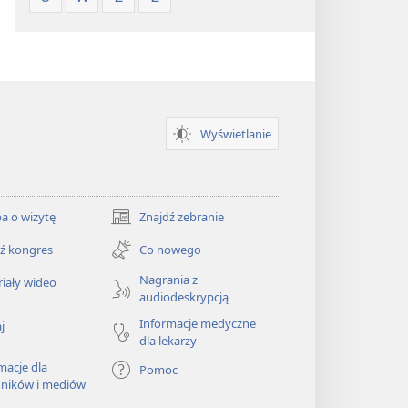
Wyświetlanie
a o wizytę
Znajdź zebranie
(opens
new
ź kongres
Co nowego
window)
Nagrania z
iały wideo
audiodeskrypcją
Informacje medyczne
j
dla lekarzy
macje dla
Pomoc
dników i mediów