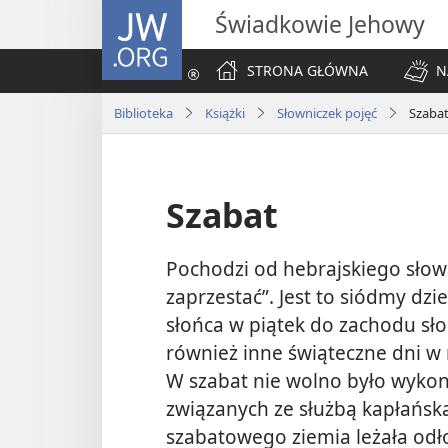
JW.ORG
Świadkowie Jehowy
STRONA GŁÓWNA
N
Biblioteka
Książki
Słowniczek pojęć
Szaba
Szabat
Pochodzi od hebrajskiego słow
zaprzestać”. Jest to siódmy dz
słońca w piątek do zachodu s
również inne świąteczne dni w 
W szabat nie wolno było wyko
związanych ze służbą kapłańsk
szabatowego ziemia leżała odło