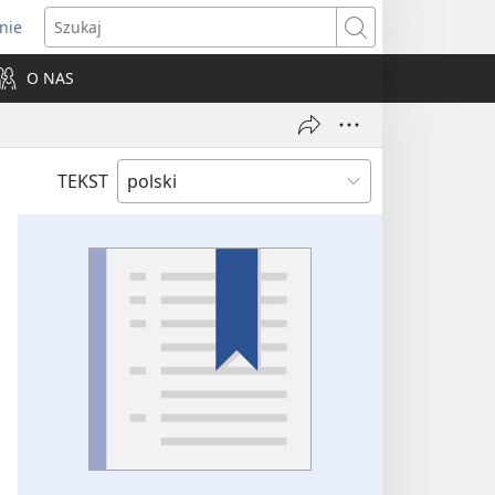
nie
ns
Szukaj
O NAS
dow)
TEKST