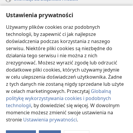
Pomoc
Ustawienia prywatności
Darowizny
Używamy plików cookies oraz podobnych
(opens
new
technologii, by zapewnić ci jak najlepsze
window)
doświadczenia podczas korzystania z naszego
BIBLIOTEKA INTERNETOWA Strażnicy
(opens
serwisu. Niektóre pliki cookies są niezbędne do
new
®
JW Hub
działania tego serwisu i nie można z nich
window)
(opens
zrezygnować. Możesz wyrazić zgodę lub odrzucić
new
®
JW Library
window)
dodatkowe pliki cookies, których używamy jedynie
w celu ulepszenia doświadczeń użytkownika. Żadne
Watchtower Library
z tych danych nie zostaną nigdy sprzedane lub użyte
w celach marketingowych. Przeczytaj
Globalną
politykę wykorzystywania cookies i podobnych
technologii
, by dowiedzieć się więcej. W dowolnym
Copyright
© 2026 Watch Tower Bible and Tract Society of Pennsylvania.
momencie możesz zmienić swoje ustawienia na
WARUNKI UŻYTKOWANIA
|
POLITYKA PRYWATNOŚCI
|
USTAWIENIA
stronie
Ustawienia prywatności
.
S
PRYWATNOŚCI
Ta