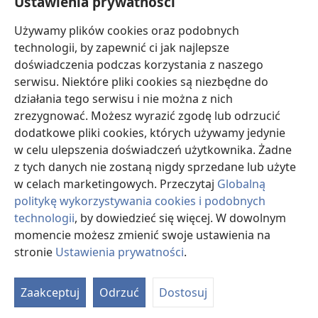
Ustawienia prywatności
Darowizny
Używamy plików cookies oraz podobnych
(opens
new
technologii, by zapewnić ci jak najlepsze
window)
doświadczenia podczas korzystania z naszego
BIBLIOTEKA INTERNETOWA Strażnicy
(opens
serwisu. Niektóre pliki cookies są niezbędne do
new
®
JW Hub
działania tego serwisu i nie można z nich
window)
(opens
zrezygnować. Możesz wyrazić zgodę lub odrzucić
new
®
JW Library
window)
dodatkowe pliki cookies, których używamy jedynie
w celu ulepszenia doświadczeń użytkownika. Żadne
Watchtower Library
z tych danych nie zostaną nigdy sprzedane lub użyte
w celach marketingowych. Przeczytaj
Globalną
politykę wykorzystywania cookies i podobnych
technologii
, by dowiedzieć się więcej. W dowolnym
Copyright
© 2026 Watch Tower Bible and Tract Society of Pennsylvania.
momencie możesz zmienić swoje ustawienia na
WARUNKI UŻYTKOWANIA
|
POLITYKA PRYWATNOŚCI
|
USTAWIENIA
stronie
Ustawienia prywatności
.
S
PRYWATNOŚCI
Ta
Zaakceptuj
Odrzuć
Dostosuj
of
Co