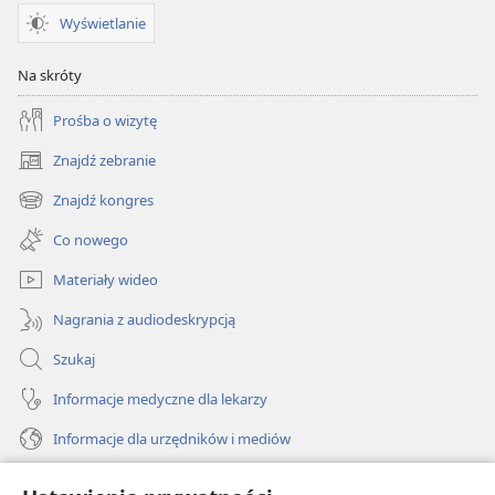
Wyświetlanie
Na skróty
Prośba o wizytę
Znajdź zebranie
(opens
new
Znajdź kongres
(opens
window)
new
Co nowego
window)
Materiały wideo
Nagrania z audiodeskrypcją
Szukaj
Informacje medyczne dla lekarzy
Informacje dla urzędników i mediów
Pomoc