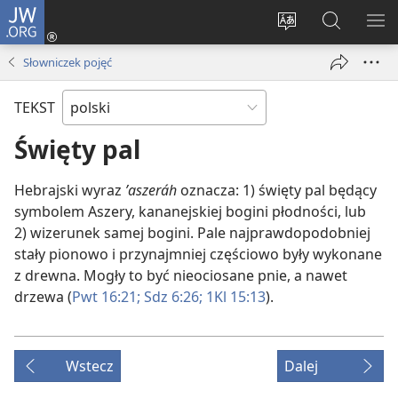
JW.ORG
Logowanie
(opens
Wybór
Szukaj
PO
new
języka
na
ME
Słowniczek pojęć
window)
JW.ORG
TEKST
Święty pal
Hebrajski wyraz
ʼaszeráh
oznacza: 1) święty pal będący
symbolem Aszery, kananejskiej bogini płodności, lub
2) wizerunek samej bogini. Pale najprawdopodobniej
stały pionowo i przynajmniej częściowo były wykonane
z drewna. Mogły to być nieociosane pnie, a nawet
drzewa (
Pwt 16:21;
Sdz 6:26;
1Kl 15:13
).
Wstecz
Dalej