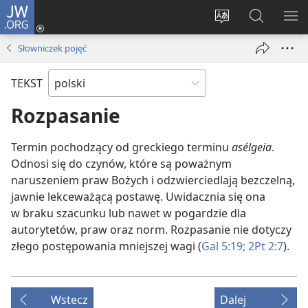
JW.ORG
Logowanie
(opens
Wybór
Szukaj
PO
new
języka
na
ME
Słowniczek pojęć
window)
JW.ORG
TEKST
Rozpasanie
Termin pochodzący od greckiego terminu
asélgeia
.
Odnosi się do czynów, które są poważnym
naruszeniem praw Bożych i odzwierciedlają bezczelną,
jawnie lekceważącą postawę. Uwidacznia się ona
w braku szacunku lub nawet w pogardzie dla
autorytetów, praw oraz norm. Rozpasanie nie dotyczy
złego postępowania mniejszej wagi (
Gal 5:19;
2Pt 2:7
).
Wstecz
Dalej