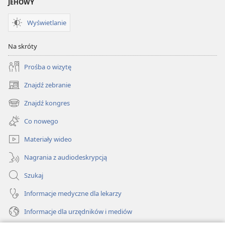
JEHOWY
Wyświetlanie
Na skróty
Prośba o wizytę
Znajdź zebranie
(opens
new
Znajdź kongres
(opens
window)
new
Co nowego
window)
Materiały wideo
Nagrania z audiodeskrypcją
Szukaj
Informacje medyczne dla lekarzy
Informacje dla urzędników i mediów