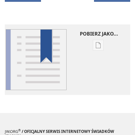
POBIERZ JAKO...
Ustawienia
pobierania
publikacji
elektronicznych
Słowniczek
pojęć
®
JW.ORG
/ OFICJALNY SERWIS INTERNETOWY ŚWIADKÓW