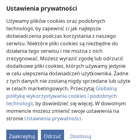
Pomoc
Ustawienia prywatności
Darowizny
Używamy plików cookies oraz podobnych
(opens
new
technologii, by zapewnić ci jak najlepsze
window)
doświadczenia podczas korzystania z naszego
BIBLIOTEKA INTERNETOWA Strażnicy
(opens
serwisu. Niektóre pliki cookies są niezbędne do
new
®
JW Hub
działania tego serwisu i nie można z nich
window)
(opens
zrezygnować. Możesz wyrazić zgodę lub odrzucić
new
®
JW Library
window)
dodatkowe pliki cookies, których używamy jedynie
w celu ulepszenia doświadczeń użytkownika. Żadne
Watchtower Library
z tych danych nie zostaną nigdy sprzedane lub użyte
w celach marketingowych. Przeczytaj
Globalną
politykę wykorzystywania cookies i podobnych
technologii
, by dowiedzieć się więcej. W dowolnym
Copyright
© 2026 Watch Tower Bible and Tract Society of Pennsylvania.
momencie możesz zmienić swoje ustawienia na
WARUNKI UŻYTKOWANIA
|
POLITYKA PRYWATNOŚCI
|
USTAWIENIA
stronie
Ustawienia prywatności
.
S
PRYWATNOŚCI
Ta
Zaakceptuj
Odrzuć
Dostosuj
of