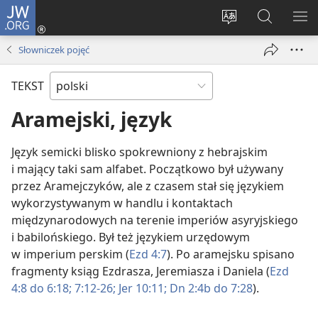
JW.ORG
Logowanie
(opens
Wybór
Szukaj
PO
new
języka
na
ME
Słowniczek pojęć
window)
JW.ORG
TEKST
Aramejski, język
Język semicki blisko spokrewniony z hebrajskim
i mający taki sam alfabet. Początkowo był używany
przez Aramejczyków, ale z czasem stał się językiem
wykorzystywanym w handlu i kontaktach
międzynarodowych na terenie imperiów asyryjskiego
i babilońskiego. Był też językiem urzędowym
w imperium perskim (
Ezd 4:7
). Po aramejsku spisano
fragmenty ksiąg Ezdrasza, Jeremiasza i Daniela (
Ezd
4:8 do 6:18;
7:12-26;
Jer 10:11;
Dn 2:4b do 7:28
).