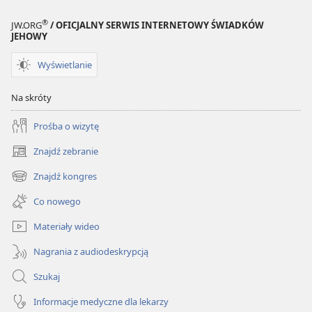
®
JW.ORG
/ OFICJALNY SERWIS INTERNETOWY ŚWIADKÓW
JEHOWY
Wyświetlanie
Na skróty
Prośba o wizytę
Znajdź zebranie
(opens
new
Znajdź kongres
(opens
window)
new
Co nowego
window)
Materiały wideo
Nagrania z audiodeskrypcją
Szukaj
Informacje medyczne dla lekarzy