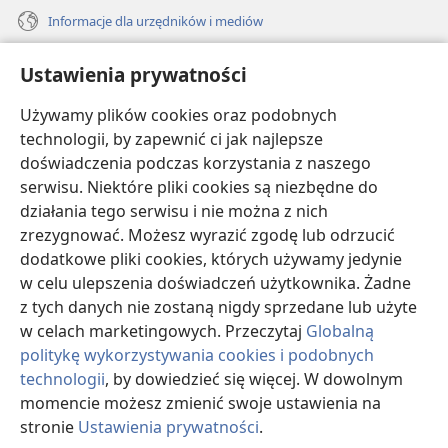
Informacje dla urzędników i mediów
Pomoc
Ustawienia prywatności
Darowizny
Używamy plików cookies oraz podobnych
(opens
new
technologii, by zapewnić ci jak najlepsze
window)
doświadczenia podczas korzystania z naszego
BIBLIOTEKA INTERNETOWA Strażnicy
(opens
serwisu. Niektóre pliki cookies są niezbędne do
new
®
JW Hub
działania tego serwisu i nie można z nich
window)
(opens
zrezygnować. Możesz wyrazić zgodę lub odrzucić
new
®
JW Library
window)
dodatkowe pliki cookies, których używamy jedynie
w celu ulepszenia doświadczeń użytkownika. Żadne
Watchtower Library
z tych danych nie zostaną nigdy sprzedane lub użyte
w celach marketingowych. Przeczytaj
Globalną
politykę wykorzystywania cookies i podobnych
technologii
, by dowiedzieć się więcej. W dowolnym
Copyright
© 2026 Watch Tower Bible and Tract Society of Pennsylvania.
momencie możesz zmienić swoje ustawienia na
WARUNKI UŻYTKOWANIA
|
POLITYKA PRYWATNOŚCI
|
USTAWIENIA
stronie
Ustawienia prywatności
.
S
PRYWATNOŚCI