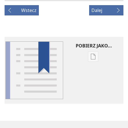
Wstecz
Dalej
POBIERZ JAKO...
Ustawienia
pobierania
publikacji
elektronicznych
Słowniczek
pojęć