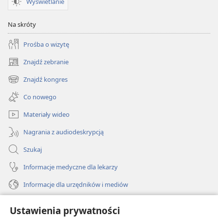
Wyświetlanie
Na skróty
Prośba o wizytę
Znajdź zebranie
(opens
new
Znajdź kongres
(opens
window)
new
Co nowego
window)
Materiały wideo
Nagrania z audiodeskrypcją
Szukaj
Informacje medyczne dla lekarzy
Informacje dla urzędników i mediów
Pomoc
Ustawienia prywatności