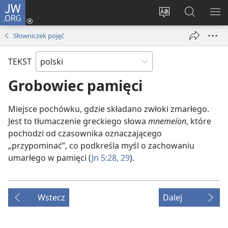
JW.ORG
Logowanie
(opens
Wybór
Szukaj
PO
new
języka
na
ME
Słowniczek pojęć
window)
JW.ORG
TEKST
Grobowiec pamięci
Miejsce pochówku, gdzie składano zwłoki zmarłego.
Jest to tłumaczenie greckiego słowa
mnemeíon
, które
pochodzi od czasownika oznaczającego
„przypominać”, co podkreśla myśl o zachowaniu
umarłego w pamięci (
Jn 5:28, 29
).
Wstecz
Dalej