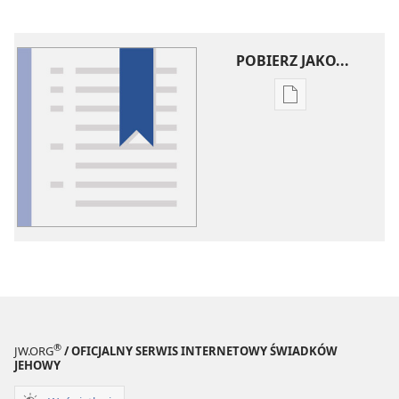
POBIERZ JAKO...
Ustawienia
pobierania
publikacji
elektronicznych
Słowniczek
pojęć
®
JW.ORG
/ OFICJALNY SERWIS INTERNETOWY ŚWIADKÓW
JEHOWY