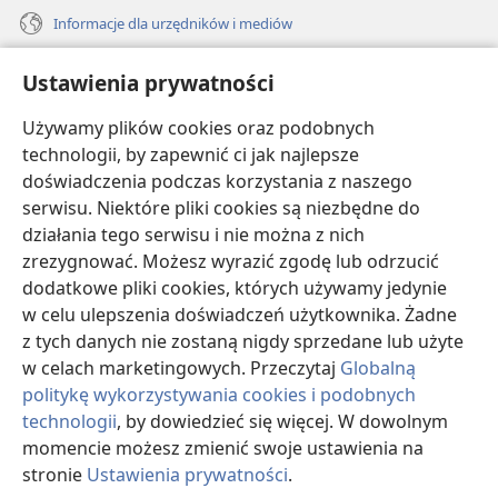
Informacje dla urzędników i mediów
Pomoc
Ustawienia prywatności
Darowizny
Używamy plików cookies oraz podobnych
(opens
new
technologii, by zapewnić ci jak najlepsze
window)
doświadczenia podczas korzystania z naszego
BIBLIOTEKA INTERNETOWA Strażnicy
(opens
serwisu. Niektóre pliki cookies są niezbędne do
new
®
JW Hub
działania tego serwisu i nie można z nich
window)
(opens
zrezygnować. Możesz wyrazić zgodę lub odrzucić
new
®
JW Library
window)
dodatkowe pliki cookies, których używamy jedynie
w celu ulepszenia doświadczeń użytkownika. Żadne
Watchtower Library
z tych danych nie zostaną nigdy sprzedane lub użyte
w celach marketingowych. Przeczytaj
Globalną
politykę wykorzystywania cookies i podobnych
technologii
, by dowiedzieć się więcej. W dowolnym
Copyright
© 2026 Watch Tower Bible and Tract Society of Pennsylvania.
momencie możesz zmienić swoje ustawienia na
WARUNKI UŻYTKOWANIA
|
POLITYKA PRYWATNOŚCI
|
USTAWIENIA
stronie
Ustawienia prywatności
.
S
PRYWATNOŚCI