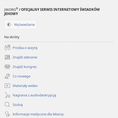
®
JW.ORG
/ OFICJALNY SERWIS INTERNETOWY ŚWIADKÓW
JEHOWY
Wyświetlanie
Na skróty
Prośba o wizytę
Znajdź zebranie
(opens
new
Znajdź kongres
(opens
window)
new
Co nowego
window)
Materiały wideo
Nagrania z audiodeskrypcją
Szukaj
Informacje medyczne dla lekarzy