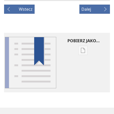
Wstecz
Dalej
POBIERZ JAKO...
Ustawienia
pobierania
publikacji
elektronicznych
Słowniczek
pojęć