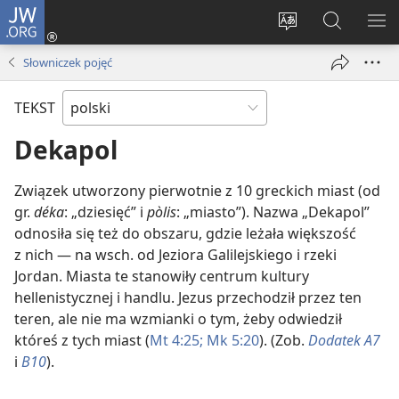
JW.ORG
Logowanie
(opens
Wybór
Szukaj
PO
new
języka
na
ME
Słowniczek pojęć
window)
JW.ORG
TEKST
Dekapol
Związek utworzony pierwotnie z 10 greckich miast (od
gr.
déka
: „dziesięć” i
pòlis
: „miasto”). Nazwa „Dekapol”
odnosiła się też do obszaru, gdzie leżała większość
z nich — na wsch. od Jeziora Galilejskiego i rzeki
Jordan. Miasta te stanowiły centrum kultury
hellenistycznej i handlu. Jezus przechodził przez ten
teren, ale nie ma wzmianki o tym, żeby odwiedził
któreś z tych miast (
Mt 4:25;
Mk 5:20
). (Zob.
Dodatek A7
i
B10
).