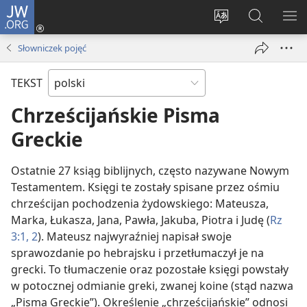
JW.ORG
Logowanie
(opens
Wybór
Szukaj
PO
new
języka
na
ME
Słowniczek pojęć
window)
JW.ORG
TEKST
Chrześcijańskie Pisma
Greckie
Ostatnie 27 ksiąg biblijnych, często nazywane Nowym
Testamentem. Księgi te zostały spisane przez ośmiu
chrześcijan pochodzenia żydowskiego: Mateusza,
Marka, Łukasza, Jana, Pawła, Jakuba, Piotra i Judę (
Rz
3:1, 2
). Mateusz najwyraźniej napisał swoje
sprawozdanie po hebrajsku i przetłumaczył je na
grecki. To tłumaczenie oraz pozostałe księgi powstały
w potocznej odmianie greki, zwanej koine (stąd nazwa
„Pisma Greckie”). Określenie „chrześcijańskie” odnosi