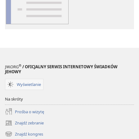
elektronicznych
Słowniczek
pojęć
®
JW.ORG
/ OFICJALNY SERWIS INTERNETOWY ŚWIADKÓW
JEHOWY
Wyświetlanie
Na skróty
Prośba o wizytę
Znajdź zebranie
(opens
new
Znajdź kongres
(opens
window)