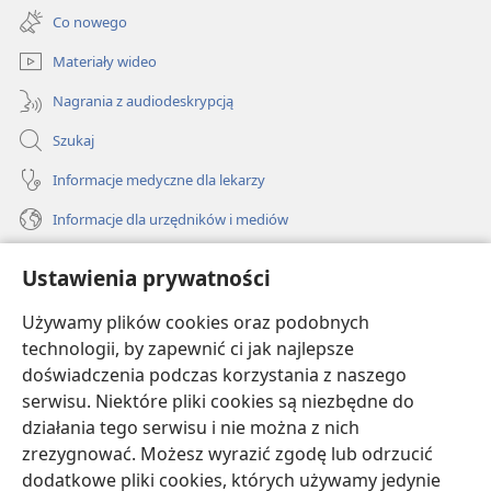
new
Co nowego
window)
Materiały wideo
Nagrania z audiodeskrypcją
Szukaj
Informacje medyczne dla lekarzy
Informacje dla urzędników i mediów
Pomoc
Ustawienia prywatności
Darowizny
Używamy plików cookies oraz podobnych
(opens
new
technologii, by zapewnić ci jak najlepsze
window)
doświadczenia podczas korzystania z naszego
BIBLIOTEKA INTERNETOWA Strażnicy
(opens
serwisu. Niektóre pliki cookies są niezbędne do
new
®
JW Hub
działania tego serwisu i nie można z nich
window)
(opens
zrezygnować. Możesz wyrazić zgodę lub odrzucić
new
®
JW Library
window)
dodatkowe pliki cookies, których używamy jedynie