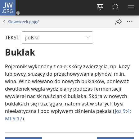
JW.ORG
Logowanie
(opens
Wybór
Szukaj
PO
new
języka
na
ME
Słowniczek pojęć
window)
JW.ORG
TEKST
Bukłak
Pojemnik wykonany z całej skóry zwierzęcia, np. kozy
lub owcy, służący do przechowywania płynów, m.in.
wina. Wino wlewano do nowych bukłaków, ponieważ
dwutlenek węgla wydzielany podczas fermentacji
wywierał nacisk na ścianki bukłaka. Skóra w nowych
bukłakach się rozciągała, natomiast w starych była
nieelastyczna i pod wpływem ciśnienia pękała (
Joz 9:4;
Mt 9:17
).