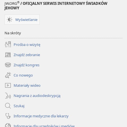
®
JW.ORG
/ OFICJALNY SERWIS INTERNETOWY ŚWIADKÓW
JEHOWY
Wyświetlanie
Na skróty
Prośba o wizytę
Znajdź zebranie
(opens
new
Znajdź kongres
(opens
window)
new
Co nowego
window)
Materiały wideo
Nagrania z audiodeskrypcją
Szukaj
Informacje medyczne dla lekarzy
Informacje dla urzędników i mediów