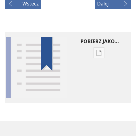
Wstecz
Dalej
POBIERZ JAKO...
Ustawienia
pobierania
publikacji
elektronicznych
Słowniczek
pojęć