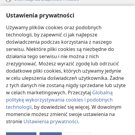
Pomoc
Ustawienia prywatności
Darowizny
Używamy plików cookies oraz podobnych
(opens
new
technologii, by zapewnić ci jak najlepsze
window)
doświadczenia podczas korzystania z naszego
BIBLIOTEKA INTERNETOWA Strażnicy
(opens
serwisu. Niektóre pliki cookies są niezbędne do
new
®
JW Hub
działania tego serwisu i nie można z nich
window)
(opens
zrezygnować. Możesz wyrazić zgodę lub odrzucić
new
®
JW Library
window)
dodatkowe pliki cookies, których używamy jedynie
w celu ulepszenia doświadczeń użytkownika. Żadne
Watchtower Library
z tych danych nie zostaną nigdy sprzedane lub użyte
w celach marketingowych. Przeczytaj
Globalną
politykę wykorzystywania cookies i podobnych
technologii
, by dowiedzieć się więcej. W dowolnym
Copyright
© 2026 Watch Tower Bible and Tract Society of Pennsylvania.
momencie możesz zmienić swoje ustawienia na
WARUNKI UŻYTKOWANIA
|
POLITYKA PRYWATNOŚCI
|
USTAWIENIA
stronie
Ustawienia prywatności
.
S
PRYWATNOŚCI
Ta