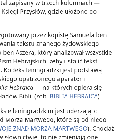
stał zapisany w trzech kolumnach —
 Księgi Przysłów, gdzie ułożono go
zygotowany przez kopistę Samuela ben
owania tekstu znanego żydowskiego
en Aszera, który analizował wszystkie
sm Hebrajskich, żeby ustalić tekst
i. Kodeks leningradzki jest podstawą
jskiego opatrzonego aparatem
blia Hebraica
— na których opiera się
adów Biblii (zob.
BIBLIA HEBRAICA
).
ksie leningradzkim jest uderzająco
d Morza Martwego, które są od niego
WOJE ZNAD MORZA MARTWEGO
). Chociaż
w słownictwie, to nie zmieniają one