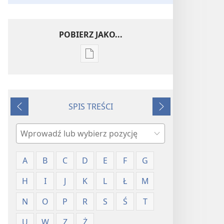
POBIERZ JAKO...
Ustawienia
pobierania
publikacji
elektronicznych
SPIS TREŚCI
Słowniczek
Wstecz
Dalej
pojęć
Szukaj
A
B
C
D
E
F
G
H
I
J
K
L
Ł
M
N
O
P
R
S
Ś
T
U
W
Z
Ż