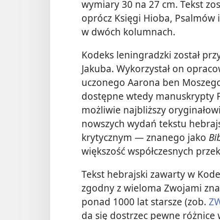
wymiary 30 na 27 cm. Tekst zo
oprócz Księgi Hioba, Psalmów i
w dwóch kolumnach.
Kodeks leningradzki został pr
Jakuba. Wykorzystał on oprac
uczonego Aarona ben Moszego b
dostępne wtedy manuskrypty Pi
możliwie najbliższy oryginałow
nowszych wydań tekstu hebra
krytycznym — znanego jako
Bi
większość współczesnych przekł
Tekst hebrajski zawarty w Kode
zgodny z wieloma Zwojami zna
ponad 1000 lat starsze (zob.
Z
da się dostrzec pewne różnice 