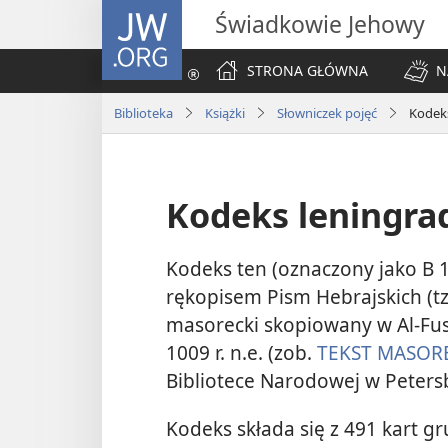
JW.ORG
Świadkowie Jehowy
STRONA GŁÓWNA
N
Biblioteka
Książki
Słowniczek pojęć
Kodeks
Kodeks leningra
Kodeks ten (oznaczony jako B 
rękopisem Pism Hebrajskich (tz
masorecki skopiowany w Al-Fust
1009 r. n.e. (zob.
TEKST MASOR
Bibliotece Narodowej w Peters
Kodeks składa się z 491 kart 