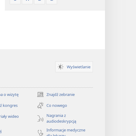
Wyświetlanie
a o wizytę
Znajdź zebranie
(opens
new
ź kongres
Co nowego
window)
Nagrania z
iały wideo
audiodeskrypcją
Informacje medyczne
j
dla lekarzy