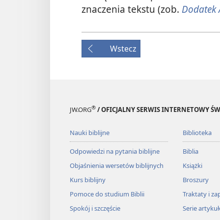
znaczenia tekstu (zob.
Dodatek 
Wstecz
®
JW.ORG
/ OFICJALNY SERWIS INTERNETOWY 
Nauki biblijne
Biblioteka
Odpowiedzi na pytania biblijne
Biblia
Objaśnienia wersetów biblijnych
Książki
Kurs biblijny
Broszury
Pomoce do studium Biblii
Traktaty i za
Spokój i szczęście
Serie artyku