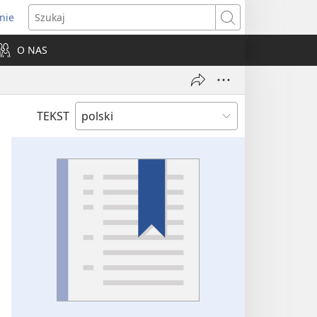
nie
ns
Szukaj
O NAS
dow)
TEKST