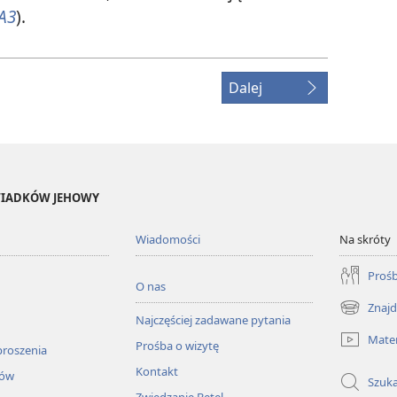
A3
).
Dalej
ŚWIADKÓW JEHOWY
Wiadomości
Na skróty
Prośb
O nas
Znajd
(opens
Najczęściej zadawane pytania
new
Mater
Prośba o wizytę
window)
proszenia
Kontakt
łów
Szuka