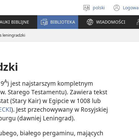
polski
Logowa
Wybór
(ope
języka
new
AUKI BIBLIJNE
BIBLIOTEKA
WIADOMOŚCI
win
 leningradzki
dzki
A
19
) jest najstarszym kompletnym
w. Starego Testamentu). Zawiera tekst
at (Stary Kair) w Egipcie w 1008 lub
ECKI
). Jest przechowywany w Rosyjskiej
burgu (dawniej Leningrad).
grubego, białego pergaminu, mających