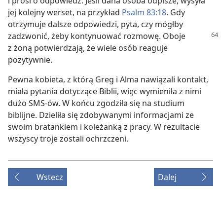
i prosi o odpowiedź. Jeśli dana osoba odpisze, wysyła
jej kolejny werset, na przykład
Psalm 83:18
. Gdy
otrzymuje dalsze odpowiedzi, pyta, czy mógłby
zadzwonić, żeby
kontynuować rozmowę. Oboje
z żoną potwierdzają, że wiele osób reaguje
pozytywnie.
Pewna kobieta, z którą Greg i Alma nawiązali kontakt,
miała pytania dotyczące Biblii, więc wymieniła z nimi
dużo SMS-ów. W końcu zgodziła się na studium
biblijne. Dzieliła się zdobywanymi informacjami ze
swoim bratankiem i koleżanką z pracy. W rezultacie
wszyscy troje zostali ochrzczeni.
Wstecz
Dalej