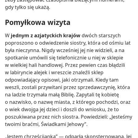
gdy tylko się ukażą.
Pomyłkowa wizyta
W
jednym z azjatyckich krajów
dwóch starszych
poproszono o odwiedzenie siostry, która od ośmiu lat
była nieczynna. Nigdy wcześniej jej nie widzieli, a na
spotkanie umówili się telefonicznie u niej w sklepie
w wielkiej hali handlowej. Przez pewien czas błądzili
w labiryncie alejek i wreszcie znaleźli sklep
odpowiadający opisowi, jaki otrzymali. Kiedy tam
weszli, zostali przywitani przez sprzedawczynię, która
na ladzie trzymała małą Biblię. Zapytali tę kobietę
o nazwisko, o nazwę miasta, z którego pochodzi, oraz
o wiek dwojga jej dzieci i doszli do wniosku, że to
poszukiwana przez nich siostra. Powiedzieli: „Jesteśmy
twoimi braćmi, Świadkami Jehowy”.
„Jestem chrześcijanką” — odparła skonsternowana. Jej