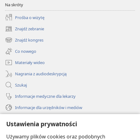
Na skróty
Prośba o wizytę
Znajdź zebranie
(opens
new
Znajdź kongres
(opens
window)
new
Co nowego
window)
Materiały wideo
Nagrania z audiodeskrypcją
Szukaj
Informacje medyczne dla lekarzy
Informacje dla urzędników i mediów
Pomoc
Ustawienia prywatności
Darowizny
Używamy plików cookies oraz podobnych
(opens