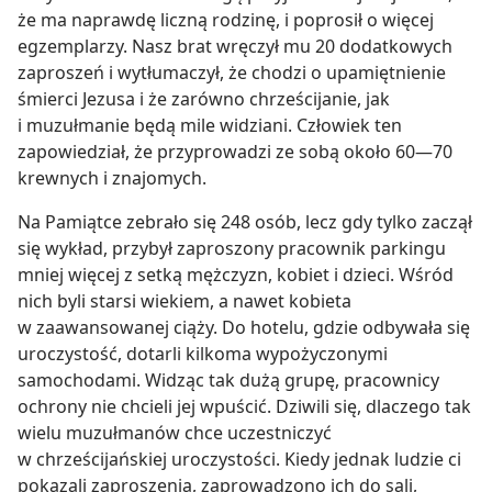
że ma naprawdę liczną rodzinę, i poprosił o więcej
egzemplarzy. Nasz brat wręczył mu 20 dodatkowych
zaproszeń i wytłumaczył, że chodzi o upamiętnienie
śmierci Jezusa i że zarówno chrześcijanie, jak
i muzułmanie będą mile widziani. Człowiek ten
zapowiedział, że przyprowadzi ze sobą około 60—70
krewnych i znajomych.
Na Pamiątce zebrało się 248 osób, lecz gdy tylko zaczął
się wykład, przybył zaproszony pracownik parkingu
mniej więcej z setką mężczyzn, kobiet i dzieci. Wśród
nich byli starsi wiekiem, a nawet kobieta
w zaawansowanej ciąży. Do hotelu, gdzie odbywała się
uroczystość, dotarli kilkoma wypożyczonymi
samochodami. Widząc tak dużą grupę, pracownicy
ochrony nie chcieli jej wpuścić. Dziwili się, dlaczego tak
wielu muzułmanów chce uczestniczyć
w chrześcijańskiej uroczystości. Kiedy jednak ludzie ci
pokazali zaproszenia, zaprowadzono ich do sali,