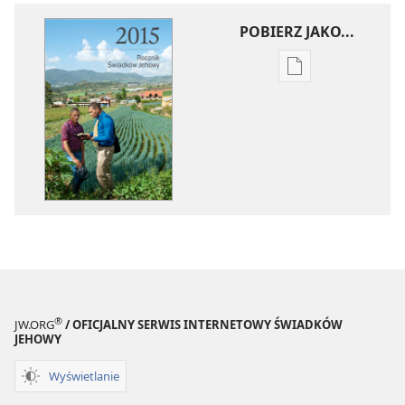
POBIERZ JAKO...
Ustawienia
pobierania
publikacji
elektronicznych
Rocznik
Świadków
Jehowy
—
2015
®
JW.ORG
/ OFICJALNY SERWIS INTERNETOWY ŚWIADKÓW
JEHOWY
Wyświetlanie