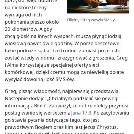
górzysta, więc dotarcie
na niektóre tereny
wymaga od nich
Filipiny: Greg wysyła SMS-y
pokonania pieszo około
20 kilometrów. A gdy
chcą głosić na innych wyspach, muszą płynąć łodzią
wiosłową nawet dwie godziny. W porze deszczowej
takie podróże są bardzo trudne. Zamiast po prostu
zostać wtedy w domu i zrezygnować z głoszenia, Greg
i Alma korzystają ze specjalnej oferty sieci
komórkowej, dzięki czemu mogą za niewielką opłatę
wysyłać dowolną ilość SMS-ów.
Greg, pisząc wiadomość, najpierw się przedstawia.
Następnie dodaje: „Chciałbym podzielić się pewną
informacją z Biblii”. Zauważył, że dobre efekty przynosi
posługiwanie się wersetem z
Jana 17:3
. Po zacytowaniu
go stawia pytania dotyczące tego, kto jest
prawdziwym Bogiem oraz kim jest Jezus Chrystus,