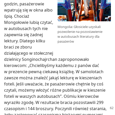
godzin, pasażerowie
wpatrują się w okna albo
śpią. Chociaż
Mongołowie lubią czytać,
Mongolia: Głosiciele uzyskali
w autobusach tych nie
pozwolenie na pozostawienie
zapewnia się żadnej
w autobusach literatury dla
lektury. Dlatego kilku
pasażerów
braci ze zboru
działającego w stołecznej
dzielnicy Songinochajrchan zaproponowało
kierowcom: „Chcielibyśmy każdemu z panów dać
w prezencie pewną ciekawą książkę. W samolotach
zawsze można znaleźć jakąś lekturę w kieszeniach
foteli. Jeśli uważacie, że pasażerowie chętnie by coś
czytali, możemy włożyć różne publikacje w kieszenie
foteli w waszych autobusach”. Ośmiu kierowców
wyraziło zgodę. W rezultacie bracia pozostawili 299
czasopism i 144 broszury.
Poczynili również starania,
żeby zastępować czasopisma bieżącymi numerami,