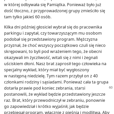
w której odbywała się Pamiątka. Ponieważ było już
dość tłoczno, z przyprowadzonej grupy zmieściło się
tam tylko jakieś 60 osób.
Kilka dni później głosiciel wybrał się do pracownika
parkingu i zapytał, czy towarzyszącym mu osobom
podobał się przedstawiony program. Mężczyzna
przyznał, że choć wszyscy początkowo czuli się nieco
skrępowani, to byli pod wrażeniem tego, że obecni
okazywali im życzliwość, witali się z nimi i żegnali
uściskiem dłoni. Nasz brat zaprosił tego człowieka na
specjalny wykład, który miał być wygłoszony
w następną niedzielę. Tym razem przybył on z 40
członkami rodziny i sąsiadami. Ponieważ cała ta grupa
dotarła prawie pod koniec
zebrania, starsi
postanowili, że wykład będzie przedstawiony jeszcze
raz. Brat, który przewodniczył w zebraniu, ponownie
go zapowiedział i krótko wyjaśnił, jak będzie
przebiegał program, włącznie z pieśnią i modlitwą. Aby