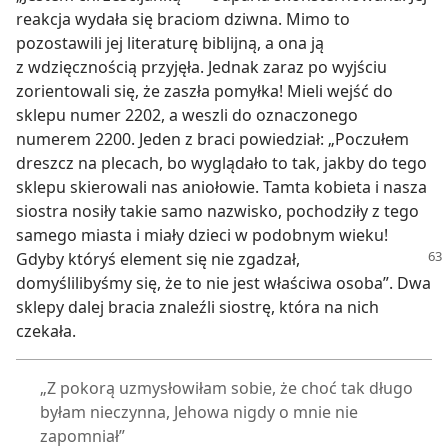
reakcja wydała się braciom dziwna. Mimo to
pozostawili jej literaturę biblijną, a ona ją
z wdzięcznością przyjęła. Jednak zaraz po wyjściu
zorientowali się, że zaszła pomyłka! Mieli wejść do
sklepu numer 2202, a weszli do oznaczonego
numerem 2200. Jeden z braci powiedział: „Poczułem
dreszcz na plecach, bo wyglądało to tak, jakby do tego
sklepu skierowali nas aniołowie. Tamta kobieta i nasza
siostra nosiły takie samo nazwisko, pochodziły z tego
samego miasta i miały dzieci w podobnym wieku!
Gdyby
któryś element się nie zgadzał,
domyślilibyśmy się, że to nie jest właściwa osoba”. Dwa
sklepy dalej bracia znaleźli siostrę, która na nich
czekała.
„Z pokorą uzmysłowiłam sobie, że choć tak długo
byłam nieczynna, Jehowa nigdy o mnie nie
zapomniał”