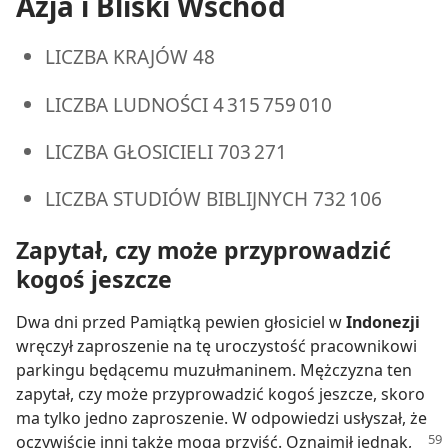
Azja i Bliski Wschód
LICZBA KRAJÓW 48
LICZBA LUDNOŚCI 4 315 759 010
LICZBA GŁOSICIELI 703 271
LICZBA STUDIÓW BIBLIJNYCH 732 106
Zapytał, czy może przyprowadzić
kogoś jeszcze
Dwa dni przed Pamiątką pewien głosiciel w
Indonezji
wręczył zaproszenie na tę uroczystość pracownikowi
parkingu będącemu muzułmaninem. Mężczyzna ten
zapytał, czy może przyprowadzić kogoś jeszcze, skoro
ma tylko jedno zaproszenie. W odpowiedzi usłyszał, że
oczywiście inni także mogą przyjść. Oznajmił jednak,