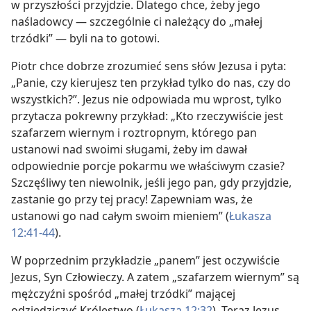
w przyszłości przyjdzie. Dlatego chce, żeby jego
naśladowcy — szczególnie ci należący do „małej
trzódki” — byli na to gotowi.
Piotr chce dobrze zrozumieć sens słów Jezusa i pyta:
„Panie, czy kierujesz ten przykład tylko do nas, czy do
wszystkich?”. Jezus nie odpowiada mu wprost, tylko
przytacza pokrewny przykład: „Kto rzeczywiście jest
szafarzem wiernym i roztropnym, którego pan
ustanowi nad swoimi sługami, żeby im dawał
odpowiednie porcje pokarmu we właściwym czasie?
Szczęśliwy ten niewolnik, jeśli jego pan, gdy przyjdzie,
zastanie go przy tej pracy! Zapewniam was, że
ustanowi go nad całym swoim mieniem” (
Łukasza
12:41-44
).
W poprzednim przykładzie „panem” jest oczywiście
Jezus, Syn Człowieczy. A zatem „szafarzem wiernym” są
mężczyźni spośród „małej trzódki” mającej
odziedziczyć Królestwo (
Łukasza 12:32
). Teraz Jezus