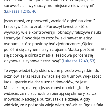
surowością, i wyznaczy mu miejsce z niewiernymi”
(
Łukasza 12:45, 46
).
Jezus mówi, że przyszedł „wzniecić ogień na ziemi”.
I rzeczywiście to zrobił. Poruszył kwestie, które
wywołały wiele kontrowersji i obnażyły fałszywe nauki
i tradycje. Powoduje to rozdźwięki nawet między
osobami, które powinny być zjednoczone: „Ojciec
poróżni się z synem,
a syn z ojcem. Matka poróżni
się z córką, a córka z matką. Teściowa poróżni się
z synową, a synowa z teściową” (
Łukasza 12:49,
53
).
Te wypowiedzi były skierowane przede wszystkim do
uczniów. Teraz Jezus zwraca się do tłumów. Większość
ludzi uparcie nie chce uznać dowodów, że jest
Mesjaszem, dlatego Jezus mówi do nich: „Kiedy
widzicie, że na zachodzie zbierają się chmury, zaraz
mówicie: ‚Nadciąga burza’. I tak się dzieje. A gdy
widzicie, że z południa wieje wiatr, mówicie: ‚Będzie fala