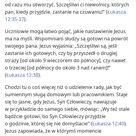
od razu mu otworzyć. Szczęśliwi ci niewolnicy, których
pan, kiedy przyjdzie, zastanie na czuwaniu!” (
Łukasza
12:35-37
).
Uczniowie mogą łatwo pojąć, jakie nastawienie Jezus
ma na myśli. Wspomniani słudzy są gotowi na powrót
swojego pana. Jezus wyjaśnia: „Szczęśliwi są, jeśli
zastanie ich gotowych, czy by przyszedł o drugiej
straży [od około 9 wieczorem do północy], czy nawet
o trzeciej [od północy do około 3 nad ranem]!”
(
Łukasza 12:38
).
Chodzi tu o coś więcej niż o udzielenie rady, jak być
sumiennym sługą domowym lub pracownikiem. Staje
się to jasne, gdy Jezus, Syn Człowieczy, nawiązuje
w przykładzie do samego siebie, mówiąc: „Wy też stale
bądźcie gotowi, bo Syn Człowieczy przyjdzie
o godzinie, której się nie domyślacie” (
Łukasza 12:40
).
Jezus zapowiada, że w którymś momencie