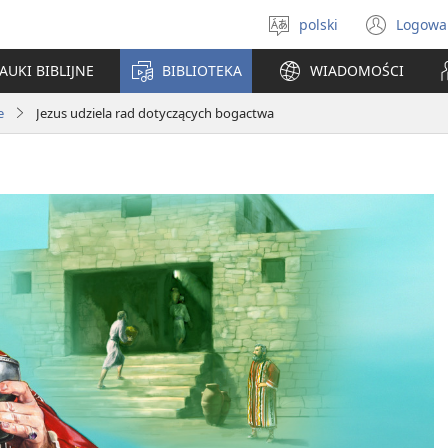
polski
Logowa
Wybór
(ope
języka
new
AUKI BIBLIJNE
BIBLIOTEKA
WIADOMOŚCI
win
e
Jezus udziela rad dotyczących bogactwa