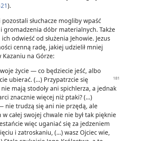
-21
).
i pozostali słuchacze mogliby wpaść
 i gromadzenia dóbr materialnych. Także
ich odwieść od służenia Jehowie. Jezus
ści cenną radę, jakiej udzielił mniej
w Kazaniu na Górze:
woje życie — co będziecie jeść, albo
ie ubierać. (...) Przypatrzcie się
 nie mają stodoły ani spichlerza, a jednak
rci znacznie więcej niż ptaki? (...)
 — nie trudzą się ani nie przędą, ale
 całej swojej chwale nie był tak pięknie
rzestańcie więc uganiać się za jedzeniem
ęciu i zatroskaniu, (...) wasz Ojciec wie,