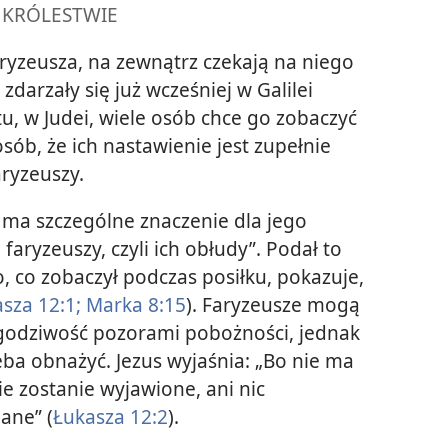
 KRÓLESTWIE
ryzeusza, na zewnątrz czekają na niego
zdarzały się już wcześniej w Galilei
tu, w Judei, wiele osób chce go zobaczyć
sób, że ich nastawienie jest zupełnie
aryzeuszy.
 ma szczególne znaczenie dla jego
faryzeuszy, czyli ich obłudy”. Podał to
to, co zobaczył podczas posiłku, pokazuje,
sza 12:1;
Marka 8:15
). Faryzeusze mogą
egodziwość pozorami pobożności, jednak
eba obnażyć. Jezus wyjaśnia: „Bo nie ma
ie zostanie wyjawione, ani nic
nane” (
Łukasza 12:2
).