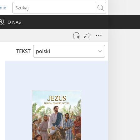
nie
ns
Szukaj
O NAS
dow)
TEKST