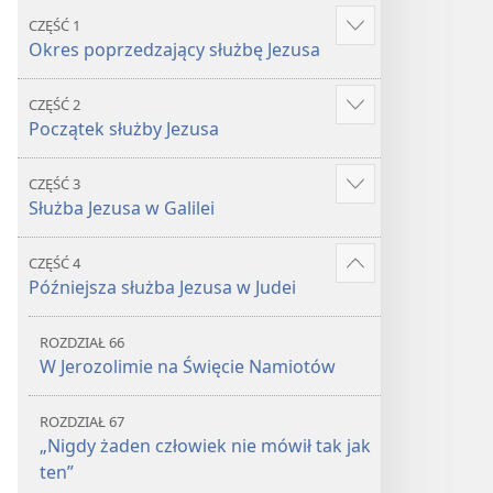
CZĘŚĆ 1
Show
Okres poprzedzający służbę Jezusa
more
CZĘŚĆ 2
Show
Początek służby Jezusa
more
CZĘŚĆ 3
Show
Służba Jezusa w Galilei
more
CZĘŚĆ 4
Show
Późniejsza służba Jezusa w Judei
more
ROZDZIAŁ 66
W Jerozolimie na Święcie Namiotów
ROZDZIAŁ 67
„Nigdy żaden człowiek nie mówił tak jak
ten”