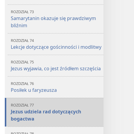
ROZDZIAŁ 73
Samarytanin okazuje się prawdziwym
bliźnim
ROZDZIAŁ 74
Lekcje dotyczące gościnności i modlitwy
ROZDZIAŁ 75
Jezus wyjawia, co jest źródłem szczęścia
ROZDZIAŁ 76
Posiłek u faryzeusza
ROZDZIAŁ 77
Jezus udziela rad dotyczących
bogactwa
ROZDZIAŁ 78