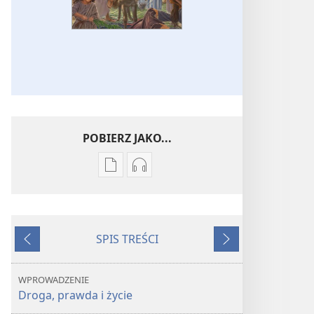
POBIERZ JAKO...
Ustawienia
Ustawienia
pobierania
pobierania
publikacji
nagrań
elektronicznych
audio
SPIS TREŚCI
Jezus
Jezus
Wstecz
Dalej
—
—
droga,
droga,
WPROWADZENIE
prawda
prawda
Droga, prawda i życie
i życie
i życie