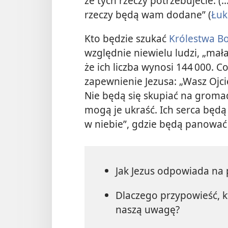
że tych rzeczy potrzebujecie. (..
rzeczy będą wam dodane” (
Łuk
Kto będzie szukać
Królestwa B
względnie niewielu ludzi, „mał
że ich liczba wynosi 144 000. C
zapewnienie Jezusa: „Wasz Ojc
Nie będą się skupiać na gromad
mogą je ukraść. Ich serca będą
w niebie”, gdzie będą panować
Jak Jezus odpowiada na 
Dlaczego przypowieść, k
naszą uwagę?