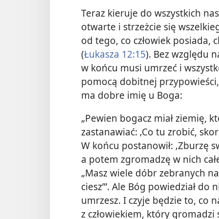
Teraz kieruje do wszystkich na
otwarte i strzeżcie się wszelkie
od tego, co człowiek posiada, 
(
Łukasza 12:15
). Bez względu n
w końcu musi umrzeć i wszystko
pomocą dobitnej przypowieści,
ma dobre imię u Boga:
„Pewien bogacz miał ziemię, któ
zastanawiać: ‚Co tu zrobić, sk
W końcu postanowił: ‚Zburzę sw
a potem zgromadzę w nich całe
„Masz wiele dóbr zebranych na wi
ciesz”’. Ale Bóg powiedział do n
umrzesz. I czyje będzie to, co n
z człowiekiem, który gromadzi s