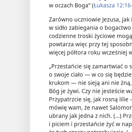
w oczach Boga” (
Łukasza 12:16
Zarówno uczniowie Jezusa, jak 
w sidło zabiegania o bogactwo
codzienne troski życiowe mogą 
powtarza więc przy tej sposobno
więcej półtora roku wcześniej 
„Przestańcie się zamartwiać o s
o swoje ciało — w co
się będziec
krukom — nie sieją ani nie żną,
Bóg je żywi. Czy nie jesteście wa
Przypatrzcie się, jak rosną lilie
mówię wam, że nawet Salomon w
ubrany jak jedna z nich. (...) P
i piciem i przestańcie żyć w napi