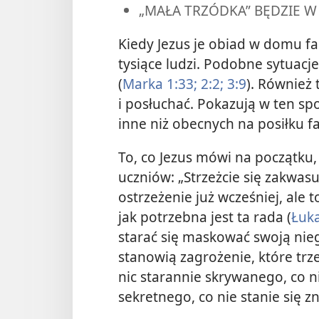
„MAŁA TRZÓDKA” BĘDZIE W
Kiedy Jezus je obiad w domu fa
tysiące ludzi. Podobne sytuacje 
(
Marka 1:33;
2:2;
3:9
). Również 
i posłuchać. Pokazują w ten spo
inne niż obecnych na posiłku f
To, co Jezus mówi na początku,
uczniów: „Strzeżcie się zakwasu 
ostrzeżenie już wcześniej, ale 
jak potrzebna jest ta rada (
Łuka
starać się maskować swoją ni
stanowią zagrożenie, które trz
nic starannie skrywanego, co n
sekretnego, co nie stanie się z