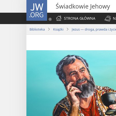
JW.ORG
Świadkowie Jehowy
STRONA GŁÓWNA
N
Biblioteka
Książki
Jezus — droga, prawda i życi