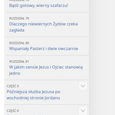
Bądź gotowy, wierny szafarzu!
ROZDZIAŁ 79
Dlaczego niewiernych Żydów czeka
zagłada
ROZDZIAŁ 80
Wspaniały Pasterz i dwie owczarnie
ROZDZIAŁ 81
W jakim sensie Jezus i Ojciec stanowią
jedno
CZĘŚĆ 5
Show
Późniejsza służba Jezusa po
more
wschodniej stronie Jordanu
CZĘŚĆ 6
Show