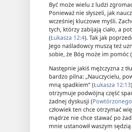
Być może wielu z ludzi zgromad
Ponieważ nie słyszeli, jak nauc
wcześniej kluczowe myśli. Zachę
tych, którzy zabijają ciało, a p
(
Łukasza 12:4
). Tak jak poprze
Jego naśladowcy muszą też uz
sobie, że Bóg może im pomóc (
Następnie jakiś mężczyzna z tł
bardzo pilna: „Nauczycielu, po
mną spadkiem” (
Łukasza 12:13
otrzymuje podwójną część spad
żadnej dyskusji (
Powtórzonego
człowiek ten chce otrzymać więc
mądrze nie chce stawać po żadn
mnie ustanowił waszym sędzią