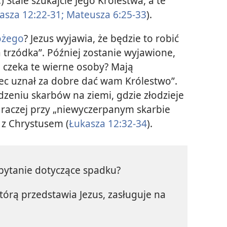
.) Stale szukajcie Jego Królestwa, a te
asza 12:22-31;
Mateusza 6:25-33
).
ożego
? Jezus wyjawia, że będzie to robić
a trzódka”. Później zostanie wyjawione,
o czeka te wierne osoby? Mają
iec uznał za dobre dać wam Królestwo”.
zeniu skarbów na ziemi, gdzie złodzieje
 raczej przy „niewyczerpanym skarbie
 z Chrystusem (
Łukasza 12:32-34
).
pytanie dotyczące spadku?
tórą przedstawia Jezus, zasługuje na