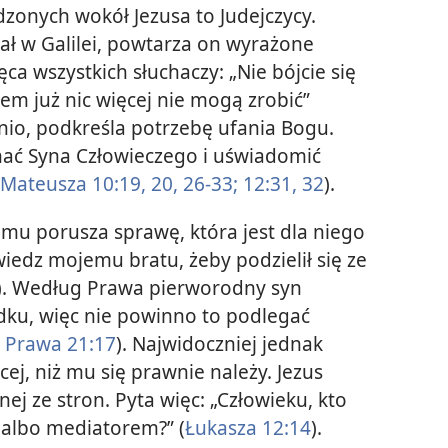
zonych wokół Jezusa to Judejczycy.
zał w Galilei, powtarza on wyrażone
ca wszystkich słuchaczy: „Nie bójcie się
otem już nic więcej nie mogą zrobić”
dnio, podkreśla potrzebę ufania Bogu.
nać Syna Człowieczego i uświadomić
Mateusza 10:19, 20,
26-33;
12:31, 32
).
umu porusza sprawę, która jest dla niego
wiedz mojemu bratu, żeby podzielił się ze
). Według Prawa pierworodny syn
ku, więc nie powinno to podlegać
 Prawa 21:17
). Najwidoczniej jednak
ej, niż mu się prawnie należy. Jezus
ej ze stron. Pyta więc: „Człowieku, kto
 albo mediatorem?” (
Łukasza 12:14
).