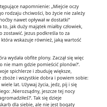
stępujące napomnienie: „Miejcie oczy
go rodzaju chciwości, bo życie nie zależy
choćby nawet opływał w dostatki”
a to, jak duży majątek miałby człowiek,
 zostawić. Jezus podkreśla to za
 która wskazuje również, jaką wartość
ra wydała obfite plony. Zaczął się więc
oro nie mam gdzie pomieścić plonów?’.
oje spichlerze i zbuduję większe,
 zboże i wszystkie dobra i powiem sobie:
ele lat. Używaj życia, jedz, pij i się
iego: ‚Nierozsądny, jeszcze tej nocy
agromadziłeś?’. Tak się dzieje
karb dla siebie, ale nie jest bogaty