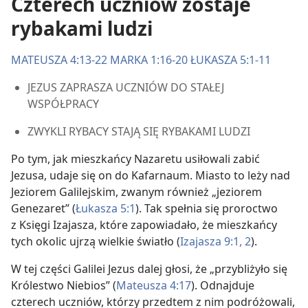
Czterech uczniów zostaje
rybakami ludzi
MATEUSZA 4:13-22
MARKA 1:16-20
ŁUKASZA 5:1-11
JEZUS ZAPRASZA UCZNIÓW DO STAŁEJ
WSPÓŁPRACY
ZWYKLI RYBACY STAJĄ SIĘ RYBAKAMI LUDZI
Po tym, jak mieszkańcy Nazaretu usiłowali zabić
Jezusa, udaje się on do Kafarnaum. Miasto to leży nad
Jeziorem Galilejskim, zwanym również „jeziorem
Genezaret” (
Łukasza 5:1
). Tak spełnia się proroctwo
z Księgi Izajasza, które zapowiadało, że mieszkańcy
tych okolic ujrzą wielkie światło (
Izajasza 9:1, 2
).
W tej części Galilei Jezus dalej głosi, że „przybliżyło się
Królestwo Niebios” (
Mateusza 4:17
). Odnajduje
czterech uczniów, którzy przedtem z nim podróżowali,