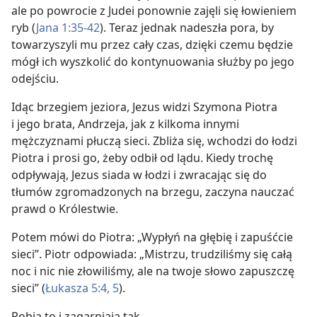
ale po powrocie z Judei ponownie zajęli się łowieniem
ryb (
Jana 1:35-42
). Teraz jednak nadeszła pora, by
towarzyszyli mu przez cały czas, dzięki czemu będzie
mógł ich wyszkolić do kontynuowania służby po jego
odejściu.
Idąc brzegiem jeziora, Jezus widzi Szymona Piotra
i jego brata, Andrzeja, jak z kilkoma innymi
mężczyznami płuczą sieci. Zbliża się, wchodzi do łodzi
Piotra i prosi go, żeby odbił od lądu. Kiedy trochę
odpływają, Jezus siada w łodzi i zwracając się do
tłumów zgromadzonych na brzegu, zaczyna nauczać
prawd o Królestwie.
Potem mówi do Piotra: „Wypłyń na głębię i zapuśćcie
sieci”. Piotr odpowiada: „Mistrzu, trudziliśmy się całą
noc i nic nie złowiliśmy, ale na twoje słowo zapuszczę
sieci” (
Łukasza 5:4, 5
).
Robią to i zagarniają tak