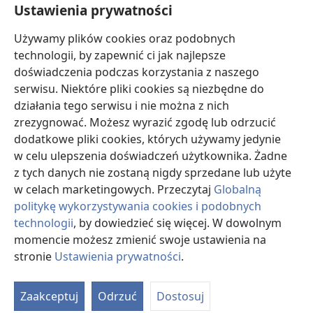
Ustawienia prywatności
Darowizny
Używamy plików cookies oraz podobnych
(opens
new
technologii, by zapewnić ci jak najlepsze
window)
doświadczenia podczas korzystania z naszego
BIBLIOTEKA INTERNETOWA Strażnicy
(opens
serwisu. Niektóre pliki cookies są niezbędne do
new
®
JW Hub
działania tego serwisu i nie można z nich
window)
(opens
zrezygnować. Możesz wyrazić zgodę lub odrzucić
new
®
JW Library
window)
dodatkowe pliki cookies, których używamy jedynie
w celu ulepszenia doświadczeń użytkownika. Żadne
Watchtower Library
z tych danych nie zostaną nigdy sprzedane lub użyte
w celach marketingowych. Przeczytaj
Globalną
politykę wykorzystywania cookies i podobnych
technologii
, by dowiedzieć się więcej. W dowolnym
Copyright
© 2026 Watch Tower Bible and Tract Society of Pennsylvania.
momencie możesz zmienić swoje ustawienia na
WARUNKI UŻYTKOWANIA
|
POLITYKA PRYWATNOŚCI
|
USTAWIENIA
stronie
Ustawienia prywatności
.
S
PRYWATNOŚCI
Ta
Zaakceptuj
Odrzuć
Dostosuj
of