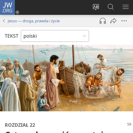
JW.ORG
Logowanie
(opens
Wybór
Szukaj
PO
new
języka
na
ME
Jezus — droga, prawda i życie
window)
JW.ORG
TEKST
ROZDZIAŁ 22