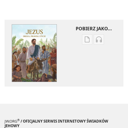
POBIERZ JAKO...
Ustawienia
Ustawienia
pobierania
pobierania
publikacji
nagrań
elektronicznych
audio
Jezus
Jezus
—
—
droga,
droga,
prawda
prawda
i życie
i życie
®
JW.ORG
/ OFICJALNY SERWIS INTERNETOWY ŚWIADKÓW
JEHOWY