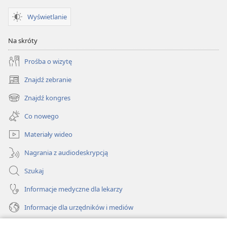
Wyświetlanie
Na skróty
Prośba o wizytę
Znajdź zebranie
(opens
new
Znajdź kongres
(opens
window)
new
Co nowego
window)
Materiały wideo
Nagrania z audiodeskrypcją
Szukaj
Informacje medyczne dla lekarzy
Informacje dla urzędników i mediów
Pomoc