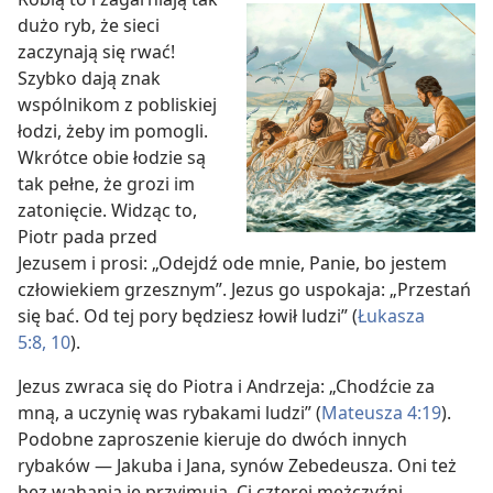
dużo ryb, że sieci
zaczynają się rwać!
Szybko dają znak
wspólnikom z pobliskiej
łodzi, żeby im pomogli.
Wkrótce obie łodzie są
tak pełne, że grozi im
zatonięcie. Widząc to,
Piotr pada przed
Jezusem i prosi: „Odejdź ode mnie, Panie, bo jestem
człowiekiem grzesznym”. Jezus go uspokaja: „Przestań
się bać. Od tej pory będziesz łowił ludzi” (
Łukasza
5:8,
10
).
Jezus zwraca się do Piotra i Andrzeja: „Chodźcie za
mną, a uczynię was rybakami ludzi” (
Mateusza 4:19
).
Podobne zaproszenie kieruje do dwóch innych
rybaków — Jakuba i Jana, synów Zebedeusza. Oni też
bez wahania je przyjmują. Ci czterej mężczyźni