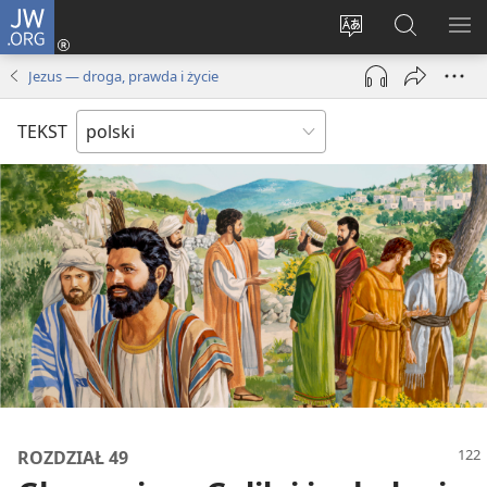
JW.ORG
Logowanie
(opens
Wybór
Szukaj
PO
new
języka
na
ME
Jezus — droga, prawda i życie
window)
JW.ORG
TEKST
ROZDZIAŁ 49