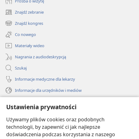
Prośba o wizytę
Znajdź zebranie
(opens
new
Znajdź kongres
(opens
window)
new
Co nowego
window)
Materiały wideo
Nagrania z audiodeskrypcją
Szukaj
Informacje medyczne dla lekarzy
Informacje dla urzędników i mediów
Pomoc
Ustawienia prywatności
Darowizny
Używamy plików cookies oraz podobnych
(opens
new
technologii, by zapewnić ci jak najlepsze
window)
doświadczenia podczas korzystania z naszego
BIBLIOTEKA INTERNETOWA Strażnicy
(opens