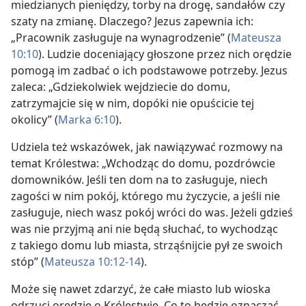
miedzianych pieniędzy, torby na drogę, sandałów czy
szaty na zmianę. Dlaczego? Jezus zapewnia ich:
„Pracownik zasługuje na wynagrodzenie” (
Mateusza
10:10
). Ludzie doceniający głoszone przez nich orędzie
pomogą im zadbać o ich podstawowe potrzeby. Jezus
zaleca: „Gdziekolwiek wejdziecie do domu,
zatrzymajcie się w nim, dopóki nie opuścicie tej
okolicy” (
Marka 6:10
).
Udziela też wskazówek, jak nawiązywać rozmowy na
temat Królestwa: „Wchodząc do domu, pozdrówcie
domowników. Jeśli ten dom na to zasługuje, niech
zagości w nim pokój, którego mu życzycie, a jeśli nie
zasługuje, niech wasz pokój wróci do was. Jeżeli gdzieś
was nie przyjmą ani nie będą słuchać, to wychodząc
z takiego domu lub miasta, strząśnijcie pył ze swoich
stóp” (
Mateusza 10:12-14
).
Może się nawet zdarzyć, że całe miasto lub wioska
odrzuci orędzie o Królestwie. Co to będzie oznaczać