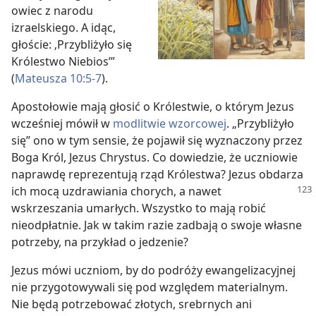
owiec z narodu
izraelskiego. A idąc,
głoście: ‚Przybliżyło się
Królestwo Niebios’”
(
Mateusza 10:5-7
).
Apostołowie mają głosić o Królestwie, o którym Jezus
wcześniej mówił w
modlitwie wzorcowej
. „Przybliżyło
się” ono w tym sensie, że pojawił się wyznaczony przez
Boga Król, Jezus Chrystus. Co dowiedzie, że uczniowie
naprawdę reprezentują rząd Królestwa? Jezus obdarza
ich
mocą uzdrawiania chorych, a nawet
wskrzeszania umarłych. Wszystko to mają robić
nieodpłatnie. Jak w takim razie zadbają o swoje własne
potrzeby, na przykład o jedzenie?
Jezus mówi uczniom, by do podróży ewangelizacyjnej
nie przygotowywali się pod względem materialnym.
Nie będą potrzebować złotych, srebrnych ani