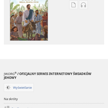
Ustawienia
Ustawienia
pobierania
pobierania
publikacji
nagrań
elektronicznych
audio
Jezus
Jezus
—
—
droga,
droga,
prawda
prawda
i życie
i życie
®
JW.ORG
/ OFICJALNY SERWIS INTERNETOWY ŚWIADKÓW
JEHOWY
Wyświetlanie
Na skróty