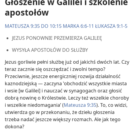
Głoszenie w Galilei i szkolenie
apostołów
MATEUSZA 9:35 DO 10:15
MARKA 6:6-11
ŁUKASZA 9:1-5
JEZUS PONOWNIE PRZEMIERZA GALILEĘ
WYSYŁA APOSTOŁÓW DO SŁUŻBY
Jezus gorliwie pełni służbę już od jakichś dwóch lat. Czy
teraz zacznie się oszczędzać i zwolni tempo?
Przeciwnie, jeszcze energiczniej rozwija działalność
kaznodziejską — zaczyna ‛obchodzić wszystkie miasta
i wsie [w Galilei] i nauczać w synagogach oraz głosić
dobrą nowinę o Królestwie. Leczy też wszelkie choroby
i wszelkie niedomagania’ (
Mateusza 9:35
). To, co widzi,
utwierdza go w przekonaniu, że dziełu głoszenia
trzeba nadać jeszcze większy rozmach. Ale jak tego
dokona?