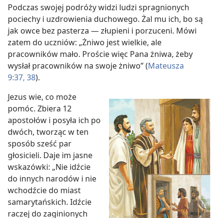
Podczas swojej podróży widzi ludzi spragnionych
pociechy i uzdrowienia duchowego. Żal mu ich, bo są
jak owce bez pasterza — złupieni i porzuceni. Mówi
zatem do uczniów: „Żniwo jest wielkie, ale
pracowników mało. Proście więc Pana żniwa, żeby
wysłał pracowników na swoje żniwo” (
Mateusza
9:37, 38
).
Jezus wie, co może
pomóc. Zbiera 12
apostołów i posyła ich po
dwóch, tworząc w ten
sposób sześć par
głosicieli. Daje im jasne
wskazówki: „Nie idźcie
do innych narodów i nie
wchodźcie do miast
samarytańskich. Idźcie
raczej do zaginionych