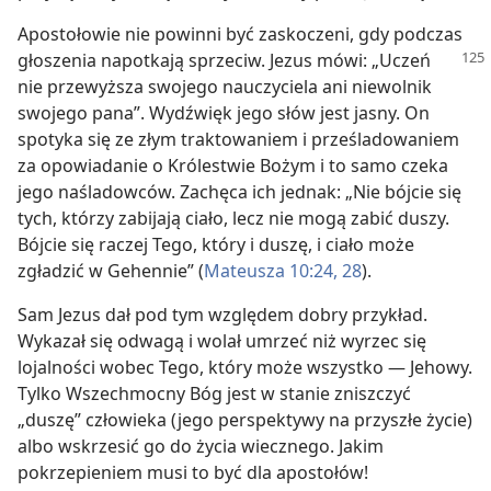
Apostołowie nie powinni być zaskoczeni, gdy podczas
głoszenia napotkają sprzeciw. Jezus
mówi: „Uczeń
nie przewyższa swojego nauczyciela ani niewolnik
swojego pana”. Wydźwięk jego słów jest jasny. On
spotyka się ze złym traktowaniem i prześladowaniem
za opowiadanie o Królestwie Bożym i to samo czeka
jego naśladowców. Zachęca ich jednak: „Nie bójcie się
tych, którzy zabijają ciało, lecz nie mogą zabić duszy.
Bójcie się raczej Tego, który i duszę, i ciało może
zgładzić w Gehennie” (
Mateusza 10:24,
28
).
Sam Jezus dał pod tym względem dobry przykład.
Wykazał się odwagą i wolał umrzeć niż wyrzec się
lojalności wobec Tego, który może wszystko — Jehowy.
Tylko Wszechmocny Bóg jest w stanie zniszczyć
„duszę” człowieka (jego perspektywy na przyszłe życie)
albo wskrzesić go do życia wiecznego. Jakim
pokrzepieniem musi to być dla apostołów!