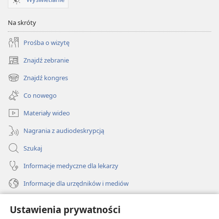
Na skróty
Prośba o wizytę
Znajdź zebranie
(opens
new
Znajdź kongres
(opens
window)
new
Co nowego
window)
Materiały wideo
Nagrania z audiodeskrypcją
Szukaj
Informacje medyczne dla lekarzy
Informacje dla urzędników i mediów
Pomoc
Ustawienia prywatności