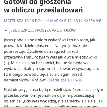
Gotowi do głoszenia
w obliczu prześladowań
MATEUSZA 10:16 DO 11:1
MARKA 6:12, 13
ŁUKASZA 9:6
JEZUS SZKOLI I POSYŁA APOSTOŁÓW
Jezus podaje apostołom wskazówki co do tego, jak
prowadzić dzieło głoszenia. Na tym jednak nie
poprzestaje. Życzliwie ostrzega ich przed
przeciwnikami: „Posyłam was jak owce między wilki
(...). Miejcie się na baczności, bo ludzie będą was
wydawać lokalnym sądom i biczować w synagogach.
I z mojego powodu będziecie ciągani przed
namiestników i królów” (
Mateusza 10:16-18
).
Naśladowcy Jezusa będą musieli stawić czoła zaciekłym
prześladowaniom, jednak on daje im pocieszającą
obietnicę: „Gdy was wydadzą, nie zamartwiajcie się, jak
lub co powiecie, bo w danej chwili otrzymacie pomoc