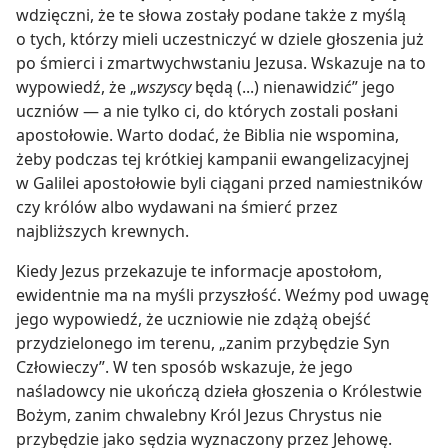
wdzięczni, że te słowa zostały podane także z myślą
o tych, którzy mieli uczestniczyć w dziele głoszenia już
po śmierci i zmartwychwstaniu Jezusa. Wskazuje na to
wypowiedź, że „
wszyscy
będą (...) nienawidzić” jego
uczniów — a nie tylko ci, do których zostali posłani
apostołowie. Warto dodać, że Biblia nie wspomina,
żeby podczas tej krótkiej kampanii ewangelizacyjnej
w Galilei apostołowie byli ciągani przed namiestników
czy królów albo wydawani na śmierć przez
najbliższych krewnych.
Kiedy Jezus przekazuje te informacje apostołom,
ewidentnie ma na myśli przyszłość. Weźmy pod uwagę
jego wypowiedź, że uczniowie nie zdążą obejść
przydzielonego im terenu, „zanim przybędzie Syn
Człowieczy”. W ten sposób wskazuje, że jego
naśladowcy nie ukończą dzieła głoszenia o Królestwie
Bożym, zanim chwalebny Król Jezus Chrystus nie
przybędzie jako sędzia wyznaczony przez Jehowę.