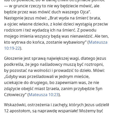
— w gruncie rzeczy to nie wy będziecie mówić, ale
będzie przez was mówić duch waszego Ojca”.
Następnie Jezus mówi: „Brat wyda na śmierć brata,
a ojciec własne dziecko, z kolei dzieci wystąpią przeciw
rodzicom i też wydadzą ich na śmierć. Z powodu
mojego imienia wszyscy będą was nienawidzić. Ale ten,
kto wytrwa do końca, zostanie wybawiony” (
Mateusza
10:19-22
).
Głoszenie jest sprawą największej wagi, dlatego Jezus
podkreśla, że jego naśladowcy muszą być roztropni,
by pozostać na wolności i prowadzić to dzieło. Mówi:
„Gdyby was prześladowali w jednym mieście,
uciekajcie do drugiego, bo zapewniam was, że nie
zdążycie obejść miast Izraela, zanim przybędzie Syn
Człowieczy” (
Mateusza 10:23
).
Wskazówki, ostrzeżenia i zachęty, których Jezus udzielił
12 apostołom, są naprawdę wspaniałe! Możemy być