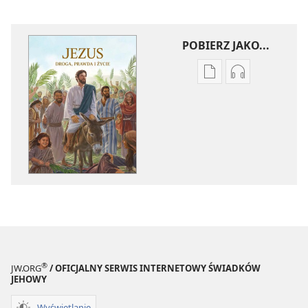
POBIERZ JAKO...
Ustawienia
Ustawienia
pobierania
pobierania
publikacji
nagrań
elektronicznych
audio
Jezus
Jezus
—
—
droga,
droga,
prawda
prawda
i życie
i życie
®
JW.ORG
/ OFICJALNY SERWIS INTERNETOWY ŚWIADKÓW
JEHOWY
Wyświetlanie