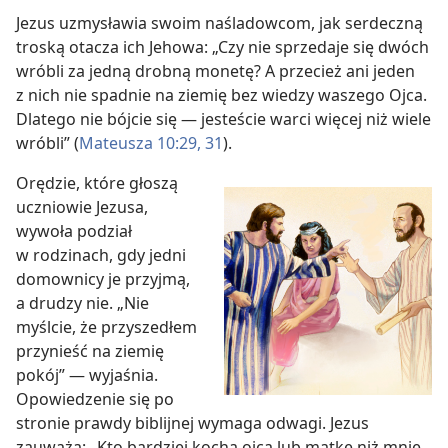
Jezus uzmysławia swoim naśladowcom, jak serdeczną
troską otacza ich Jehowa: „Czy nie sprzedaje się dwóch
wróbli za jedną drobną monetę? A przecież ani jeden
z nich nie spadnie na ziemię bez wiedzy waszego Ojca.
Dlatego nie bójcie się — jesteście warci więcej niż wiele
wróbli” (
Mateusza 10:29,
31
).
Orędzie, które głoszą
uczniowie Jezusa,
wywoła podział
w rodzinach, gdy jedni
domownicy je przyjmą,
a drudzy nie. „Nie
myślcie, że przyszedłem
przynieść na ziemię
pokój” — wyjaśnia.
Opowiedzenie się po
stronie prawdy biblijnej wymaga odwagi. Jezus
zauważa: „Kto bardziej kocha ojca lub matkę niż mnie,