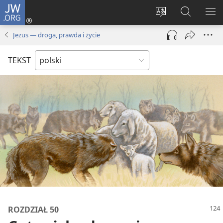
JW.ORG
Logowanie
(opens
Wybór
Szukaj
PO
new
języka
na
ME
Jezus — droga, prawda i życie
window)
JW.ORG
TEKST
ROZDZIAŁ 50