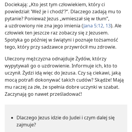
Dociekają: „Kto jest tym człowiekiem, który ci
powiedział: ‛Weź je i chodź’?”. Dlaczego zadają mu to
pytanie? Ponieważ Jezus „wmieszał się w tłum”,
a uzdrowiony nie zna jego imienia (
Jana 5:12, 13
). Ale
człowiek ten jeszcze raz zobaczy się z Jezusem.
Spotyka go później w świątyni i poznaje tożsamość
tego, który przy sadzawce przywrócił mu zdrowie.
Uleczony mężczyzna odnajduje Żydów, którzy
wypytywali go o uzdrowienie. Informuje ich, kto to
uczynił. Żydzi idą więc do Jezusa. Czy są ciekawi, jaką
mocą potrafi dokonywać takich cudów? Skądże! Mają
mu raczej za złe, że spełnia dobre uczynki w szabat.
Zaczynają go nawet prześladować!
Dlaczego Jezus idzie do Judei i czym dalej się
zajmuje?