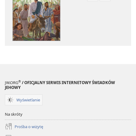
pobierania
pobierania
publikacji
nagrań
elektronicznych
audio
Jezus
Jezus
—
—
droga,
droga,
prawda
prawda
i życie
i życie
®
JW.ORG
/ OFICJALNY SERWIS INTERNETOWY ŚWIADKÓW
JEHOWY
Wyświetlanie
Na skróty
Prośba o wizytę