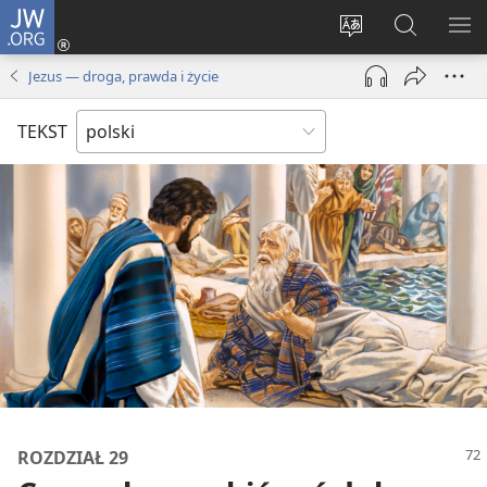
JW.ORG
Logowanie
(opens
Wybór
Szukaj
PO
new
języka
na
ME
Jezus — droga, prawda i życie
window)
JW.ORG
TEKST
ROZDZIAŁ 29