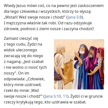
Wtedy Jezus mówi coś, co na pewno jest zaskoczeniem
dla tego człowieka i wszystkich, którzy to słyszą:
„Wstań! Weź swoje nosze i chodź” (
Jana 5:8
).
I mężczyzna właśnie tak robi. Od razu odzyskuje
zdrowie, podnosi z ziemi nosze i zaczyna chodzić!
Zamiast cieszyć się
z tego cudu, Żydzi na
widok uleczonego
zwracają się do niego
z naganą: „Jest szabat
i nie wolno ci nosić tych
noszy”. On im
odpowiada: „Człowiek,
który mnie uzdrowił,
rzekł do mnie: ‚Weź
swoje nosze i chodź’” (
Jana 5:10, 11
). Żydzi ci w gruncie
rzeczy krytykują tego, kto uzdrawia w szabat.