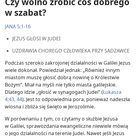
Czy wolno zrobić coś dobrego
w szabat?
JANA 5:1-16
JEZUS GŁOSI W JUDEI
UZDRAWIA CHOREGO CZŁOWIEKA PRZY SADZAWCE
Podczas szeroko zakrojonej działalności w Galilei Jezus
wiele dokonał. Powiedział jednak: „Również innym
miastom muszę głosić dobrą nowinę o Królestwie
Bożym”. Miał na myśli nie tylko miasta galilejskie.
Dlatego idzie „głosić w synagogach Judei” (
Łukasza
4:43, 44
). Jest to odpowiednia pora, ponieważ nadeszła
wiosna i zbliża się święto w Jerozolimie.
W porównaniu z tym, co czytamy o służbie Jezusa
w Galilei, sprawozdania ewangeliczne niewiele mówią
o jego działalności na terenie Judei. Nawet jeśli Jezus