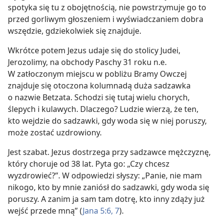
spotyka się tu z obojętnością, nie powstrzymuje go to
przed gorliwym głoszeniem i wyświadczaniem dobra
wszędzie, gdziekolwiek się znajduje.
Wkrótce potem Jezus udaje się do stolicy Judei,
Jerozolimy, na obchody Paschy 31 roku n.e.
W zatłoczonym miejscu w pobliżu Bramy Owczej
znajduje się otoczona kolumnadą duża sadzawka
o nazwie Betzata. Schodzi się tutaj wielu chorych,
ślepych i kulawych. Dlaczego? Ludzie wierzą, że ten,
kto wejdzie do sadzawki, gdy woda się w niej poruszy,
może zostać uzdrowiony.
Jest szabat. Jezus dostrzega przy sadzawce mężczyznę,
który choruje od 38 lat. Pyta go: „Czy chcesz
wyzdrowieć?”. W odpowiedzi słyszy: „Panie, nie mam
nikogo, kto by mnie zaniósł do sadzawki, gdy woda się
poruszy. A zanim ja sam tam dotrę, kto inny zdąży już
wejść przede mną” (
Jana 5:6, 7
).