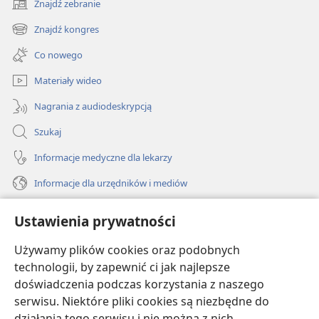
Znajdź zebranie
(opens
new
Znajdź kongres
(opens
window)
new
Co nowego
window)
Materiały wideo
Nagrania z audiodeskrypcją
Szukaj
Informacje medyczne dla lekarzy
Informacje dla urzędników i mediów
Pomoc
Ustawienia prywatności
Darowizny
Używamy plików cookies oraz podobnych
(opens
new
technologii, by zapewnić ci jak najlepsze
window)
doświadczenia podczas korzystania z naszego
BIBLIOTEKA INTERNETOWA Strażnicy
(opens
serwisu. Niektóre pliki cookies są niezbędne do
new
®
JW Hub
działania tego serwisu i nie można z nich
window)