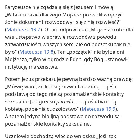
Faryzeusze nie zgadzają się z Jezusem i mówią:
„W takim razie dlaczego Mojżesz pozwolił wręczyć
żonie dokument rozwodowy i się z nią rozwieść?”
(
Mateusza 19:7
). On im odpowiada: „Mojżesz zrobił dla
was ustępstwo w sprawie rozwodów z powodu
zatwardziałości waszych serc, ale od początku tak nie
było” (
Mateusza 19:8
). Ten „początek” nie był za dni
Mojżesza, tylko w ogrodzie Eden, gdy Bóg ustanowił
instytucję małżeństwa.
Potem Jezus przekazuje pewną bardzo ważną prawdę:
„Mówię wam, że kto się rozwodzi z żoną — jeśli
podstawą do tego nie są pozamałżeńskie kontakty
seksualne [po grecku
porneía
] — i poślubia inną
kobietę, popełnia cudzołóstwo” (
Mateusza 19:9
).
A zatem jedyną biblijną podstawą do rozwodu są
pozamałżeńskie kontakty seksualne.
Uczniowie dochodzą więc do wniosku: „Jeśli tak