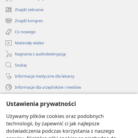
Znajdź zebranie
(opens
new
Znajdź kongres
(opens
window)
new
Co nowego
window)
Materiały wideo
Nagrania z audiodeskrypcją
Szukaj
Informacje medyczne dla lekarzy
Informacje dla urzędników i mediów
Pomoc
Ustawienia prywatności
Darowizny
Używamy plików cookies oraz podobnych
(opens
new
technologii, by zapewnić ci jak najlepsze
window)
doświadczenia podczas korzystania z naszego
BIBLIOTEKA INTERNETOWA Strażnicy
(opens