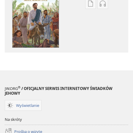
Ustawienia
Ustawienia
pobierania
pobierania
publikacji
nagrań
elektronicznych
audio
Jezus
Jezus
—
—
droga,
droga,
prawda
prawda
i życie
i życie
®
JW.ORG
/ OFICJALNY SERWIS INTERNETOWY ŚWIADKÓW
JEHOWY
Wyświetlanie
Na skróty
Prośba o wizytę