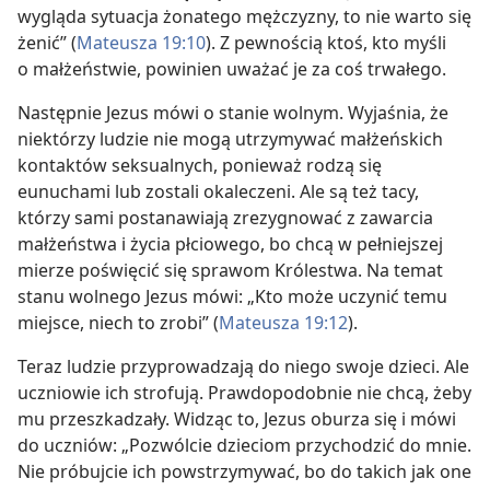
wygląda sytuacja żonatego mężczyzny, to nie warto się
żenić” (
Mateusza 19:10
). Z pewnością ktoś, kto myśli
o małżeństwie, powinien uważać je za coś trwałego.
Następnie Jezus mówi o stanie wolnym. Wyjaśnia, że
niektórzy ludzie nie mogą utrzymywać małżeńskich
kontaktów seksualnych, ponieważ rodzą się
eunuchami lub zostali okaleczeni. Ale są też tacy,
którzy sami postanawiają zrezygnować z zawarcia
małżeństwa i życia płciowego, bo chcą w pełniejszej
mierze poświęcić się sprawom Królestwa. Na temat
stanu wolnego Jezus mówi: „Kto może uczynić temu
miejsce, niech to zrobi” (
Mateusza 19:12
).
Teraz ludzie przyprowadzają do niego swoje dzieci. Ale
uczniowie ich strofują. Prawdopodobnie nie chcą, żeby
mu przeszkadzały. Widząc to, Jezus oburza się i mówi
do uczniów: „Pozwólcie dzieciom przychodzić do mnie.
Nie próbujcie ich powstrzymywać, bo do takich jak one