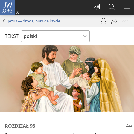
JW.ORG
Logowanie
(opens
Wybór
Szukaj
PO
new
języka
na
ME
Jezus — droga, prawda i życie
window)
JW.ORG
TEKST
ROZDZIAŁ 95