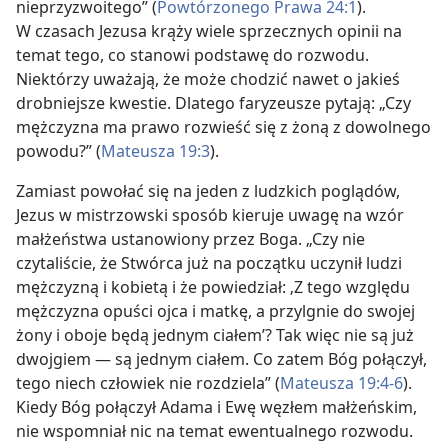
nieprzyzwoitego” (
Powtórzonego Prawa 24:1
).
W czasach Jezusa krąży wiele sprzecznych opinii na
temat tego, co stanowi podstawę do rozwodu.
Niektórzy uważają, że może chodzić nawet o jakieś
drobniejsze kwestie. Dlatego faryzeusze pytają: „Czy
mężczyzna ma prawo rozwieść się z żoną z dowolnego
powodu?” (
Mateusza 19:3
).
Zamiast powołać się na jeden z ludzkich poglądów,
Jezus w mistrzowski sposób kieruje uwagę na wzór
małżeństwa ustanowiony przez Boga. „Czy nie
czytaliście, że Stwórca już na początku uczynił ludzi
mężczyzną i kobietą i że powiedział: ‚Z tego względu
mężczyzna opuści ojca i matkę, a przylgnie do swojej
żony i oboje będą jednym ciałem’? Tak więc nie są już
dwojgiem — są jednym ciałem. Co zatem Bóg połączył,
tego niech człowiek nie rozdziela” (
Mateusza 19:4-6
).
Kiedy Bóg połączył Adama i Ewę węzłem małżeńskim,
nie wspomniał nic na temat ewentualnego rozwodu.