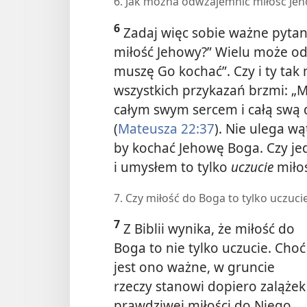
6. Jak można odwzajemnić miłość Je
6
Zadaj więc sobie ważne pytan
miłość Jehowy?” Wielu może od
muszę Go kochać”. Czy i ty tak 
wszystkich przykazań brzmi: „
całym swym sercem i całą swą
(
Mateusza 22:37
). Nie ulega w
by kochać Jehowę Boga. Czy j
i umysłem to tylko
uczucie
miłoś
7. Czy miłość do Boga to tylko uczuci
7
Z Biblii wynika, że miłość do
Boga to nie tylko uczucie. Choć
jest ono ważne, w gruncie
rzeczy stanowi dopiero zalążek
prawdziwej miłości do Niego.