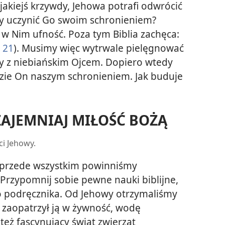
jakiejś krzywdy, Jehowa potrafi odwrócić
amy uczynić Go swoim schronieniem?
w Nim ufność. Poza tym Biblia zachęca:
 21
). Musimy więc wytrwale pielęgnować
my z niebiańskim Ojcem. Dopiero wtedy
ie On naszym schronieniem. Jak buduje
ZAJEMNIAJ MIŁOŚĆ BOŻĄ
ci Jehowy.
, przede wszystkim powinniśmy
. Przypomnij sobie pewne nauki biblijne,
o podręcznika. Od Jehowy otrzymaliśmy
zaopatrzył ją w żywność, wodę
też fascynujący świat zwierząt