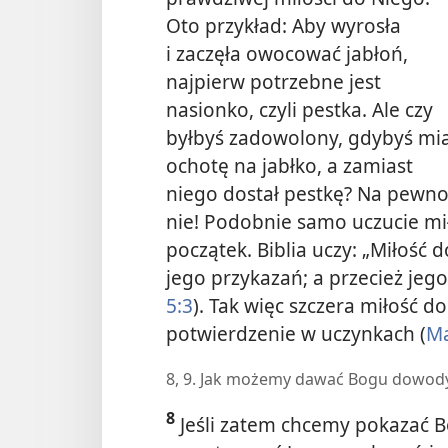
Oto przykład: Aby wyrosła
i zaczęła owocować jabłoń,
najpierw potrzebne jest
nasionko, czyli pestka. Ale czy
byłbyś zadowolony, gdybyś mia
ochotę na jabłko, a zamiast
niego dostał pestkę? Na pewn
nie! Podobnie samo uczucie mi
początek. Biblia uczy: „Miłość
jego przykazań; a przecież jego
5:3
). Tak więc szczera miłość 
potwierdzenie w uczynkach (
Ma
8, 9. Jak możemy dawać Bogu dowody 
8
Jeśli zatem chcemy pokazać 