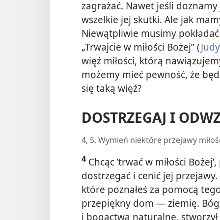
zagrażać. Nawet jeśli doznamy 
wszelkie jej skutki. Ale jak m
Niewątpliwie musimy pokładać 
„Trwajcie w miłości Bożej” (
Judy
więź miłości, którą nawiązuje
możemy mieć pewność, że będz
się taką więź?
DOSTRZEGAJ I ODW
4, 5. Wymień niektóre przejawy miłoś
4
Chcąc ‛trwać w miłości Bożej’
dostrzegać i cenić jej przejawy
które poznałeś za pomocą teg
przepiękny dom — ziemię. Bóg 
i bogactwa naturalne, stworzył 