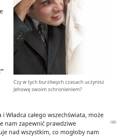
ne
’”
Czy w tych burzliwych czasach uczynisz
Jehowę swoim schronieniem?
a i Władca całego wszechświata, może
że nam zapewnić prawdziwe
uje nad wszystkim, co mogłoby nam