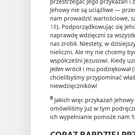
przestrzegać Jego przykazań i z
Jehowy nie są uciążliwe — prz
nam prowadzić wartościowe, szc
18
). Podporządkowując się Jeh
naprawdę
wdzięczni za wszystk
nas zrobił. Niestety, w dzisiej
nieliczni. Ale my nie chcemy by
współcześni Jezusowi. Kiedy uz
jeden
wrócił i mu podziękował (
chcielibyśmy przypominać właśn
niewdzięczników!
9
Jakich więc przykazań Jehowy
omówiliśmy już w tym podręczn
ich wypełnianie pomoże nam ‛tr
CORAZ BARDZIEJ PR