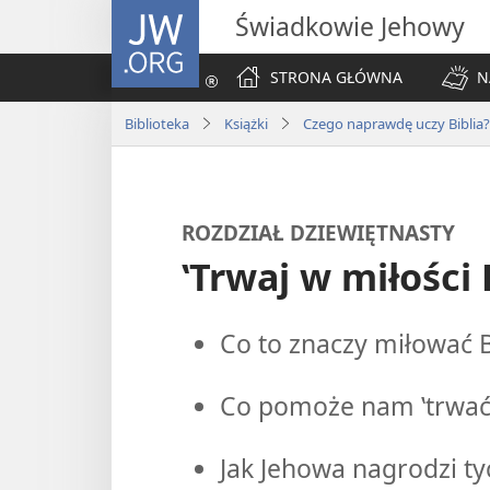
JW.ORG
Świadkowie Jehowy
STRONA GŁÓWNA
N
Biblioteka
Książki
Czego naprawdę uczy Biblia?
ROZDZIAŁ DZIEWIĘTNASTY
‛Trwaj w miłości 
Co to znaczy miłować 
Co pomoże nam ‛trwać 
Jak Jehowa nagrodzi tyc