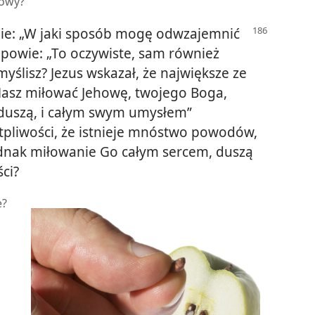
howy?
ie: „W jaki sposób mogę odwzajemnić
powie: „To oczywiste, sam również
myślisz? Jezus wskazał, że największe ze
Masz miłować Jehowę, twojego Boga,
 duszą, i całym swym umysłem”
ątpliwości, że istnieje mnóstwo powodów,
ednak miłowanie Go całym sercem, duszą
ci?
e?