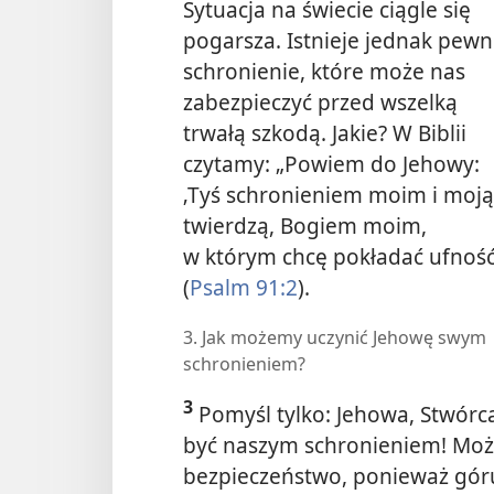
Sytuacja na świecie ciągle się
pogarsza. Istnieje jednak pew
schronienie, które może nas
zabezpieczyć przed wszelką
trwałą szkodą. Jakie? W Biblii
czytamy: „Powiem do Jehowy:
‚Tyś schronieniem moim i moją
twierdzą, Bogiem moim,
w którym chcę pokładać ufność
(
Psalm 91:2
).
3. Jak możemy uczynić Jehowę swym
schronieniem?
3
Pomyśl tylko: Jehowa, Stwórc
być naszym schronieniem! Mo
bezpieczeństwo, ponieważ gór