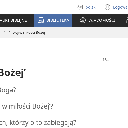
polski
Logowa
Wybór
(ope
języka
new
AUKI BIBLIJNE
BIBLIOTEKA
WIADOMOŚCI
win
‛Trwaj w miłości Bożej’
Bożej’
Boga?
w miłości Bożej’?
h, którzy o to zabiegają?