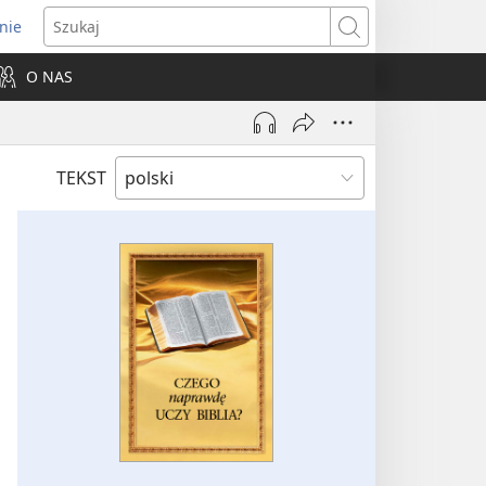
nie
ns
Szukaj
O NAS
dow)
TEKST