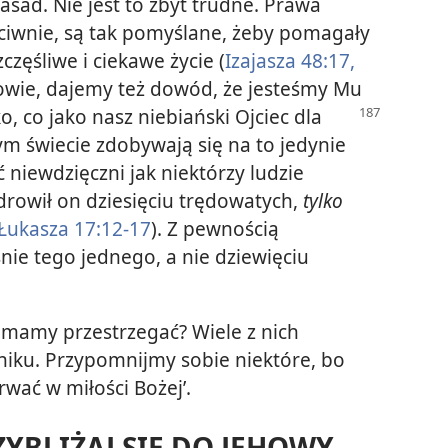
asad. Nie jest to zbyt trudne. Prawa
eciwnie, są tak pomyślane, żeby pomagały
zęśliwe i ciekawe życie (
Izajasza 48:17,
owie, dajemy też dowód, że jesteśmy Mu
o, co jako nasz niebiański Ojciec dla
szym świecie zdobywają się na to jedynie
ć niewdzięczni jak niektórzy ludzie
drowił on dziesięciu trędowatych,
tylko
Łukasza 17:12-17
). Z pewnością
ie tego jednego, a nie dziewięciu
 mamy przestrzegać? Wiele z nich
iku. Przypomnijmy sobie niektóre, bo
wać w miłości Bożej’.
ZYBLIŻAJ SIĘ DO JEHOWY