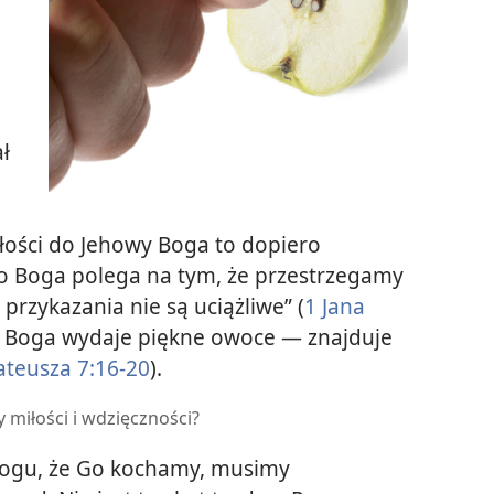
ł
o
łości do Jehowy Boga to dopiero
 do Boga polega na tym, że przestrzegamy
 przykazania nie są uciążliwe” (
1 Jana
do Boga wydaje piękne owoce — znajduje
teusza 7:16-20
).
miłości i wdzięczności?
Bogu, że Go kochamy, musimy