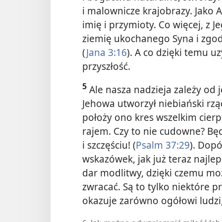
i malownicze krajobrazy. Jako A
imię i przymioty. Co więcej, z 
ziemię ukochanego Syna i zgodził
(
Jana 3:16
). A co dzięki temu u
przyszłość.
5
Ale nasza nadzieja zależy od 
Jehowa utworzył niebiański rz
położy ono kres wszelkim cierpi
rajem. Czy to nie cudowne? Bę
i szczęściu! (
Psalm 37:29
). Dopó
wskazówek, jak już teraz najlep
dar modlitwy, dzięki czemu mo
zwracać. Są to tylko niektóre p
okazuje zarówno ogółowi ludzi