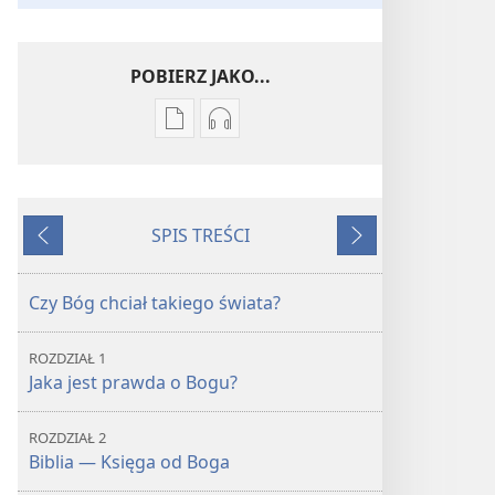
POBIERZ JAKO...
Ustawienia
Ustawienia
pobierania
pobierania
publikacji
nagrań
elektronicznych
audio
SPIS TREŚCI
Czego
Czego
Wstecz
Dalej
naprawdę
naprawdę
uczy
uczy
Czy Bóg chciał takiego świata?
Biblia?
Biblia?
ROZDZIAŁ 1
Jaka jest prawda o Bogu?
ROZDZIAŁ 2
Biblia — Księga od Boga