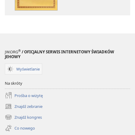
naprawdę
naprawdę
uczy
uczy
Biblia?
Biblia?
®
JW.ORG
/ OFICJALNY SERWIS INTERNETOWY ŚWIADKÓW
JEHOWY
Wyświetlanie
Na skróty
Prośba o wizytę
Znajdź zebranie
(opens
new
Znajdź kongres
(opens
window)
new
Co nowego
window)