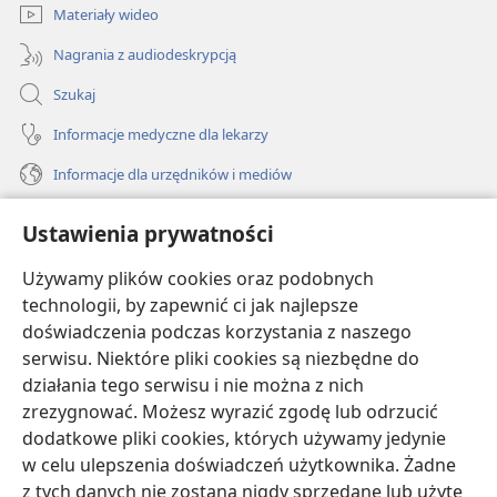
Materiały wideo
Nagrania z audiodeskrypcją
Szukaj
Informacje medyczne dla lekarzy
Informacje dla urzędników i mediów
Pomoc
Ustawienia prywatności
Darowizny
Używamy plików cookies oraz podobnych
(opens
new
technologii, by zapewnić ci jak najlepsze
window)
doświadczenia podczas korzystania z naszego
BIBLIOTEKA INTERNETOWA Strażnicy
(opens
serwisu. Niektóre pliki cookies są niezbędne do
new
®
JW Hub
działania tego serwisu i nie można z nich
window)
(opens
zrezygnować. Możesz wyrazić zgodę lub odrzucić
new
®
JW Library
window)
dodatkowe pliki cookies, których używamy jedynie
w celu ulepszenia doświadczeń użytkownika. Żadne
Watchtower Library
z tych danych nie zostaną nigdy sprzedane lub użyte