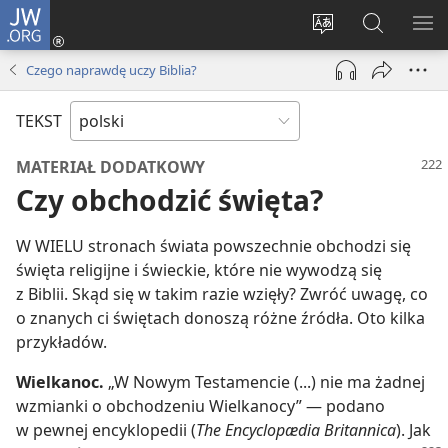
JW.ORG
Logowanie
(opens
Wybór
Szukaj
PO
new
języka
na
ME
Czego naprawdę uczy Biblia?
window)
JW.ORG
TEKST
MATERIAŁ DODATKOWY
Czy obchodzić święta?
W WIELU stronach świata powszechnie obchodzi się
święta religijne i świeckie, które nie wywodzą się
z Biblii. Skąd się w takim razie wzięły? Zwróć uwagę, co
o znanych ci świętach donoszą różne źródła. Oto kilka
przykładów.
Wielkanoc.
„W Nowym Testamencie (...) nie ma żadnej
wzmianki o obchodzeniu Wielkanocy” — podano
w pewnej encyklopedii (
The Encyclopædia Britannica
). Jak