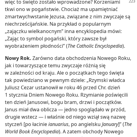
więc to
święto zostało wprowadzone? Korzeniami
tkwi ono w pogaństwie. Chociaż ma upamiętniać
zmartwychwstanie Jezusa, związane z nim zwyczaje są
niechrześcijańskie. Na przykład o popularnym
„zajączku wielkanocnym” inna encyklopedia mówi:
„Zając to symbol pogański, który zawsze był
wyobrażeniem płodności” (
The Catholic Encyclopedia
).
Nowy Rok.
Zarówno data obchodzenia Nowego Roku,
jak i towarzyszące temu zwyczaje różnią się
w zależności od kraju. Ale o początkach tego święta
tak powiedziano w pewnym dziele: „Rzymski władca
Juliusz Cezar ustanowił w roku 46 przed Chr. dzień
1 stycznia Dniem Nowego Roku. Rzymianie poświęcili
ten dzień Janusowi, bogu bram, drzwi i początków.
Janus miał dwa oblicza — jedno spoglądało w przód,
drugie wstecz — i właśnie od niego wziął swą nazwę
styczeń [po łacinie
ianuarius
, po angielsku
January
]” (
The
World Book Encyclopedia
). A zatem obchody Nowego