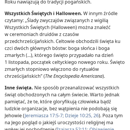
Roku nawiązują do tradycji pogańskich.
Wszystkich Świętych i Halloween.
W innym źródle
czytamy: „Ślady zwyczajów związanych z wigilią
Wszystkich Świętych (Halloween) można znaleźć
w ceremoniach druidów z czasów
przedchrześcijańskich. Celtowie obchodzili święta ku
czci dwóch głównych bóstw: boga słońca i boga
zmarłych (...), którego święto przypadało na dzień
1 listopada, początek celtyckiego nowego roku. Święto
zmarłych stopniowo włączono do rytuałów
chrześcijańskich” (
The Encyclopedia Americana
).
Inne święta.
Nie sposób przeanalizować wszystkich
świąt obchodzonych na całym świecie. Warto jednak
pamiętać, że te, które gloryfikują człowieka bądź
ludzkie organizacje, bez wątpienia nie podobają się
Jehowie (
Jeremiasza 17:5-7;
Dzieje 10:25, 26
). Poza tym
na Jego pogląd o jakiejś uroczystości religijnej ma
wpływ jej pochodzenie (
Izajasza 52:11;
Objawienie