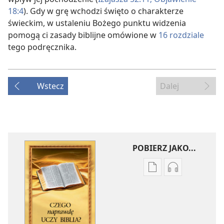
18:4
). Gdy w grę wchodzi święto o charakterze
świeckim, w ustaleniu Bożego punktu widzenia
pomogą ci zasady biblijne omówione w
16 rozdziale
tego podręcznika.
Wstecz
Dalej
POBIERZ JAKO...
Ustawienia
Ustawienia
pobierania
pobierania
publikacji
nagrań
elektronicznych
audio
Czego
Czego