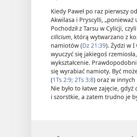
Kiedy Paweł po raz pierwszy od
Akwilasa i Pryscylli, „ponieważ
Pochodził z Tarsu w Cylicji, czy
cilicium
, którą wytwarzano z ko
namiotów (
Dz 21:39
). Żydzi w 
wyuczyć się jakiegoś rzemiosła
wykształcenie. Prawdopodobnie
się wyrabiać namioty. Być moż
(
1Ts 2:9;
2Ts 3:8
) oraz w innych
Nie było to łatwe zajęcie, gdyż
i szorstkie, a zatem trudno je by