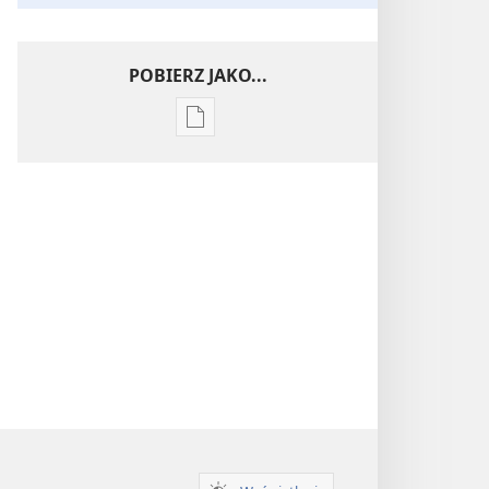
POBIERZ JAKO...
Ustawienia
pobierania
publikacji
elektronicznych
Wnikliwe
poznawanie
Pism