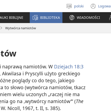
polski
Logowa
Wybór
(ope
języka
new
AUKI BIBLIJNE
BIBLIOTEKA
WIADOMOŚCI
win
Wytwórca namiotów
otów
 i naprawą namiotów. W
Dziejach 18:3
 Akwilasa i Pryscylli użyto greckiego
 różne poglądy co do tego, jakiego
za to słowo (wytwórca namiotów, tkacz
aniem wielu uczonych „raczej nie ma
nia go na ‚wytwórcy namiotów’” (
The
 W. Nicoll, 1967, t. II, s. 385).