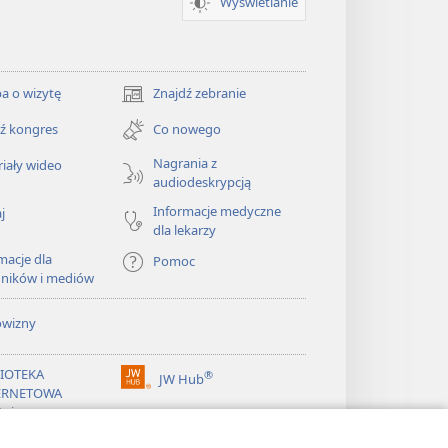
Wyświetlanie
a o wizytę
Znajdź zebranie
(opens
new
ź kongres
Co nowego
window)
Nagrania z
iały wideo
audiodeskrypcją
Informacje medyczne
j
dla lekarzy
macje dla
Pomoc
dników i mediów
owizny
LIOTEKA
®
JW Hub
(opens
ERNETOWA
new
żnicy
window)
®
ibrary
Watchtower Library