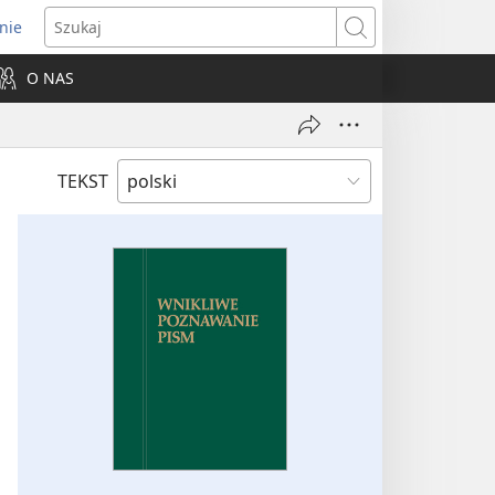
nie
ns
Szukaj
O NAS
dow)
TEKST