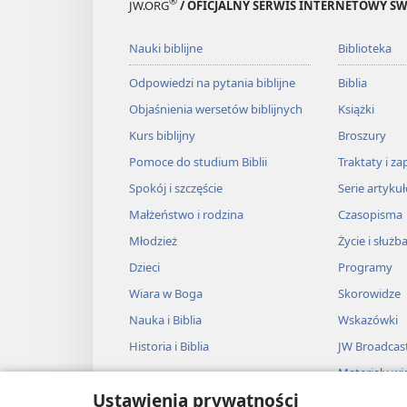
®
JW.ORG
/ OFICJALNY SERWIS INTERNETOWY 
Nauki biblijne
Biblioteka
Odpowiedzi na pytania biblijne
Biblia
Objaśnienia wersetów biblijnych
Książki
Kurs biblijny
Broszury
Pomoce do studium Biblii
Traktaty i za
Spokój i szczęście
Serie artyku
Małżeństwo i rodzina
Czasopisma
Młodzież
Życie i służb
Dzieci
Programy
Wiara w Boga
Skorowidze
Nauka i Biblia
Wskazówki
Historia i Biblia
JW Broadcas
Materiały wi
Ustawienia prywatności
Muzyka