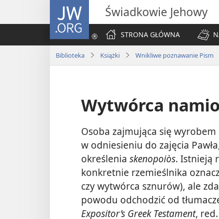
JW.ORG
Świadkowie Jehowy
STRONA GŁÓWNA
N
Biblioteka
Książki
Wnikliwe poznawanie Pism
Wytwórca nami
Osoba zajmująca się wyrobem
w odniesieniu do zajęcia Pawła,
określenia
skenopoiòs
. Istnieją
konkretnie rzemieślnika oznac
czy wytwórca sznurów), ale zd
powodu odchodzić od tłumacze
Expositor’s Greek Testament
, red.