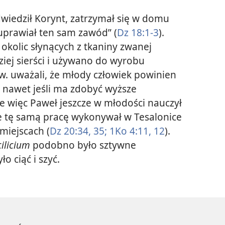
wiedził Korynt, zatrzymał się w domu
 uprawiał ten sam zawód” (
Dz 18:1-3
).
li okolic słynących z tkaniny zwanej
ziej sierści i używano do wyrobu
I w. uważali, że młody człowiek powinien
, nawet jeśli ma zdobyć wyższe
 więc Paweł jeszcze w młodości nauczył
e tę samą pracę wykonywał w Tesalonice
 miejscach (
Dz 20:34, 35;
1Ko 4:11, 12
).
cilicium
podobno było sztywne
ło ciąć i szyć.