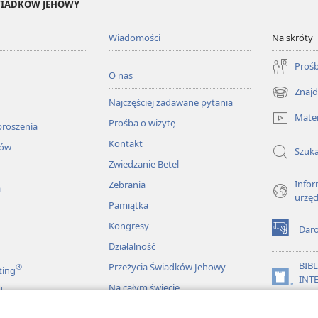
ŚWIADKÓW JEHOWY
Wiadomości
Na skróty
Prośb
O nas
Znajd
(opens
Najczęściej zadawane pytania
new
Mater
Prośba o wizytę
window)
proszenia
Kontakt
łów
Szuka
Zwiedzanie Betel
Infor
Zebrania
a
urzę
Pamiątka
Kongresy
Dar
(opens
Działalność
new
window)
BIB
Przeżycia Świadków Jehowy
®
ting
INT
(opens
Na całym świecie
deo
Stra
new
window)
JW L