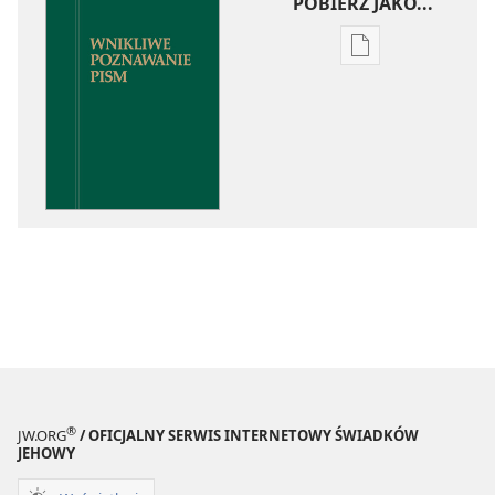
POBIERZ JAKO...
Ustawienia
pobierania
publikacji
elektronicznych
Wnikliwe
poznawanie
Pism
®
JW.ORG
/ OFICJALNY SERWIS INTERNETOWY ŚWIADKÓW
JEHOWY