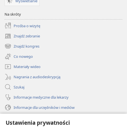
Wyświetlanie
Na skróty
Prośba o wizytę
Znajdź zebranie
(opens
new
Znajdź kongres
(opens
window)
new
Co nowego
window)
Materiały wideo
Nagrania z audiodeskrypcją
Szukaj
Informacje medyczne dla lekarzy
Informacje dla urzędników i mediów
Pomoc
Ustawienia prywatności