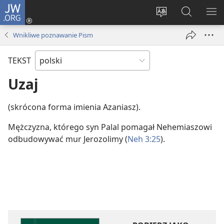
JW.ORG
Logowanie
(opens
Wybór
Szukaj
PO
new
języka
na
ME
Wnikliwe poznawanie Pism
window)
JW.ORG
TEKST
Uzaj
(skrócona forma imienia Azaniasz).
Mężczyzna, którego syn Palal pomagał Nehemiaszowi
odbudowywać mur Jerozolimy (
Neh 3:25
).