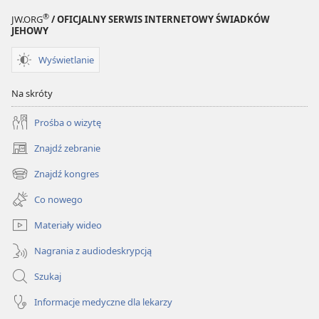
®
JW.ORG
/ OFICJALNY SERWIS INTERNETOWY ŚWIADKÓW
JEHOWY
Wyświetlanie
Na skróty
Prośba o wizytę
Znajdź zebranie
(opens
new
Znajdź kongres
(opens
window)
new
Co nowego
window)
Materiały wideo
Nagrania z audiodeskrypcją
Szukaj
Informacje medyczne dla lekarzy