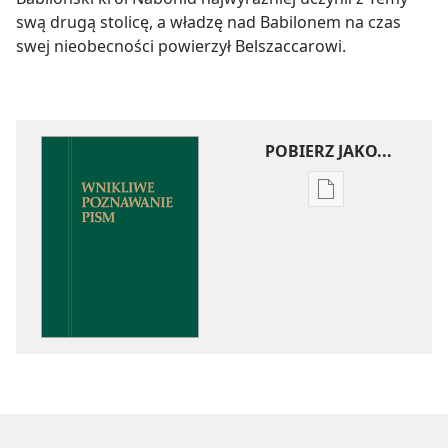
swą drugą stolicę, a władzę nad Babilonem na czas
swej nieobecności powierzył Belszaccarowi.
POBIERZ JAKO...
Ustawienia
pobierania
publikacji
elektronicznych
Wnikliwe
poznawanie
Pism