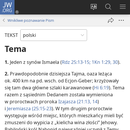
JW.ORG
Logowanie
(opens
Wybór
Szukaj
PO
new
języka
na
ME
Wnikliwe poznawanie Pism
window)
JW.ORG
TEKST
Tema
1.
Jeden z synów Ismaela (
Rdz 25:13-15;
1Kn 1:29, 30
).
2.
Prawdopodobnie dzisiejsza Tajma, oaza leżąca
ok. 400 km na pd. wsch. od Ecjon-Geber; krzyżowały
się tam dwa główne szlaki karawanowe (
Hi 6:19
). Tema
razem z sąsiednim Dedanem została wymieniona
w proroctwach proroka
Izajasza (21:13, 14
)
i
Jeremiasza (25:15-23
). W tym drugim proroctwie
występuje wśród miejsc, których mieszkańcy mieli być
zmuszeni do wypicia z „kielicha wina złości” Jehowy.
Babiloński król Nabonid najwyraźniej uczynił z Temy