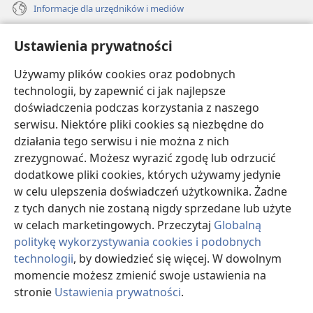
Informacje dla urzędników i mediów
Pomoc
Ustawienia prywatności
Darowizny
Używamy plików cookies oraz podobnych
(opens
new
technologii, by zapewnić ci jak najlepsze
window)
doświadczenia podczas korzystania z naszego
BIBLIOTEKA INTERNETOWA Strażnicy
(opens
serwisu. Niektóre pliki cookies są niezbędne do
new
®
JW Hub
działania tego serwisu i nie można z nich
window)
(opens
zrezygnować. Możesz wyrazić zgodę lub odrzucić
new
®
JW Library
window)
dodatkowe pliki cookies, których używamy jedynie
w celu ulepszenia doświadczeń użytkownika. Żadne
Watchtower Library
z tych danych nie zostaną nigdy sprzedane lub użyte
w celach marketingowych. Przeczytaj
Globalną
politykę wykorzystywania cookies i podobnych
technologii
, by dowiedzieć się więcej. W dowolnym
Copyright
© 2026 Watch Tower Bible and Tract Society of Pennsylvania.
momencie możesz zmienić swoje ustawienia na
WARUNKI UŻYTKOWANIA
|
POLITYKA PRYWATNOŚCI
|
USTAWIENIA
stronie
Ustawienia prywatności
.
PRYWATNOŚCI