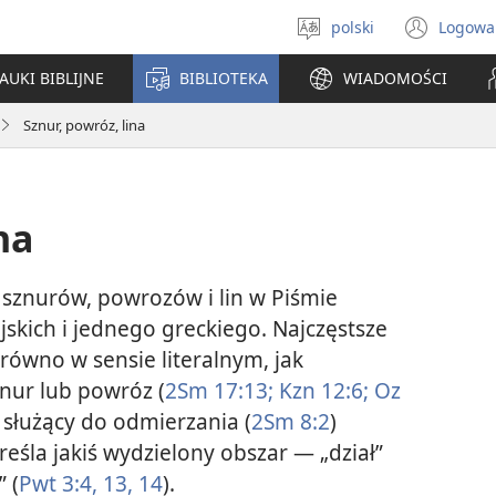
polski
Logowa
Wybór
(ope
języka
new
AUKI BIBLIJNE
BIBLIOTEKA
WIADOMOŚCI
win
Sznur, powróz, lina
na
 sznurów, powrozów i lin w Piśmie
jskich i jednego greckiego. Najczęstsze
arówno w sensie literalnym, jak
nur lub powróz (
2Sm 17:13;
Kzn 12:6;
Oz
r służący do odmierzania (
2Sm 8:2
)
reśla jakiś wydzielony obszar — „dział”
” (
Pwt 3:4,
13, 14
).