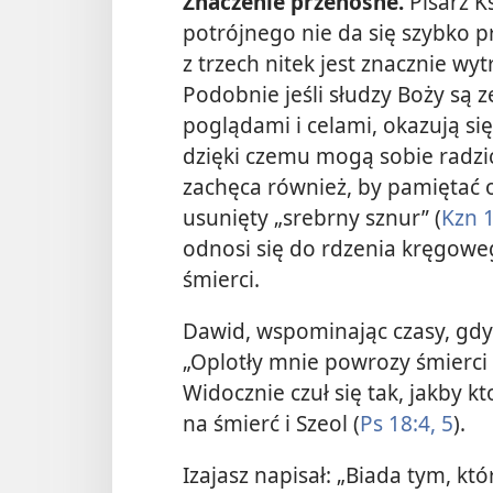
Znaczenie przenośne.
Pisarz K
potrójnego nie da się szybko p
z trzech nitek jest znacznie wy
Podobnie jeśli słudzy Boży są 
poglądami i celami, okazują s
dzięki czemu mogą sobie radzić 
zachęca również, by pamiętać 
usunięty „srebrny sznur” (
Kzn 1
odnosi się do rdzenia kręgowe
śmierci.
Dawid, wspominając czasy, gdy 
„Oplotły mnie powrozy śmierci (
Widocznie czuł się tak, jakby kt
na śmierć i Szeol (
Ps 18:4, 5
).
Izajasz napisał: „Biada tym, kt