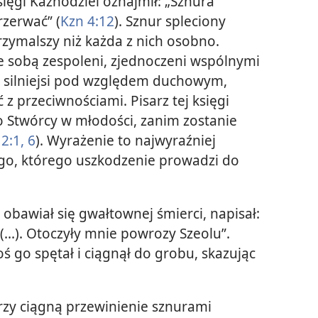
sięgi Kaznodziei oznajmił: „Sznura
rzerwać” (
Kzn 4:12
). Sznur spleciony
trzymalszy niż każda z nich osobno.
ze sobą zespoleni, zjednoczeni wspólnymi
ię silniejsi pod względem duchowym,
z przeciwnościami. Pisarz tej księgi
o Stwórcy w młodości, zanim zostanie
2:1,
6
). Wyrażenie to najwyraźniej
go, którego uszkodzenie prowadzi do
obawiał się gwałtownej śmierci, napisał:
...). Otoczyły mnie powrozy Szeolu”.
oś go spętał i ciągnął do grobu, skazując
órzy ciągną przewinienie sznurami