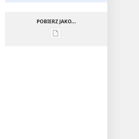
POBIERZ JAKO...
Ustawienia
pobierania
publikacji
elektronicznych
Wnikliwe
poznawanie
Pism