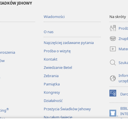
ŚWIADKÓW JEHOWY
Wiadomości
Na skróty
Prośb
O nas
Znajd
(opens
Najczęściej zadawane pytania
new
Mater
Prośba o wizytę
window)
proszenia
Kontakt
łów
Szuka
Zwiedzanie Betel
Infor
Zebrania
a
urzę
Pamiątka
Kongresy
Dar
(opens
Działalność
new
window)
BIB
Przeżycia Świadków Jehowy
®
ting
INT
(opens
Na całym świecie
deo
Stra
new
window)