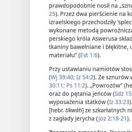
prawdopodobnie nosił na „sznu
25
). Przez dwa pierścienie na 
izraelskiego przechodziły ‛sple
wykonane metodą powroźniczą’
perskiego króla Aswerusa składa
tkaniny bawełniane i błękitne
materiału” (
Est 1:6
).
Przy ustawianiu namiotów stos
(
Wj 39:40;
Iz 54:2
). Ze sznurów 
30:11;
Ps 11:2
). „Powrozów” (h
oraz do pętania jeńców (
Sdz 15
wyposażenia statków (
Iz 33:23
[hebr.
tikwáh
] ze szkarłatnych ni
z zagłady Jerycha (
Joz 2:18-21
).