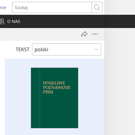
nie
ns
Szukaj
O NAS
dow)
TEKST