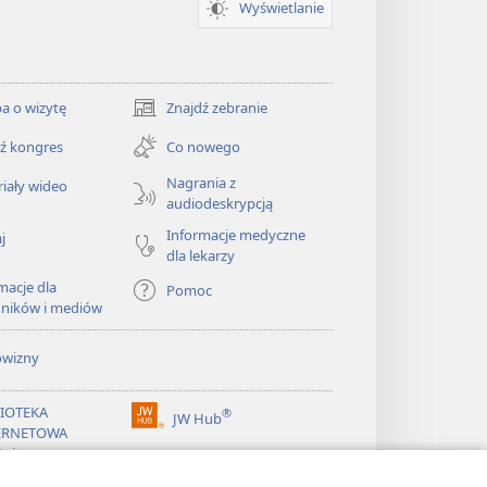
Wyświetlanie
a o wizytę
Znajdź zebranie
(opens
new
ź kongres
Co nowego
window)
Nagrania z
iały wideo
audiodeskrypcją
Informacje medyczne
j
dla lekarzy
macje dla
Pomoc
dników i mediów
owizny
LIOTEKA
®
JW Hub
(opens
ERNETOWA
new
żnicy
window)
®