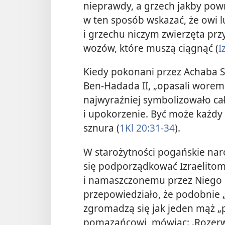
nieprawdy, a grzech jakby
powr
w ten sposób wskazać, że owi l
i grzechu niczym zwierzęta p
wozów, które muszą ciągnąć (
I
Kiedy pokonani przez Achaba Syr
Ben-Hadada II, „opasali worem
najwyraźniej symbolizowało c
i upokorzenie. Być może każdy 
sznura (
1Kl 20:31-34
).
W starożytności pogańskie nar
się podporządkować Izraelitom
i namaszczonemu przez Niego 
przepowiedziało, że podobnie „
zgromadzą się jak jeden mąż „p
pomazańcowi, mówiąc: ‚Rozerwi