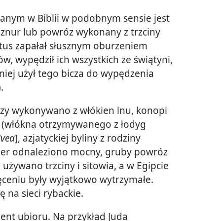
nym w Biblii w podobnym sensie jest
sznur lub powróz wykonany z trzciny
stus zapałał słusznym oburzeniem
zów, wypędził ich wszystkich ze świątyni,
źniej użył tego bicza do wypędzenia
).
ozy wykonywano z włókien lnu, konopi
ii (włókna otrzymywanego z łodyg
ivea
], azjatyckiej byliny z rodziny
er odnaleziono mocny, gruby powróz
używano trzciny i sitowia, a w Egipcie
ręceniu były wyjątkowo wytrzymałe.
 na sieci rybackie.
ent ubioru. Na przykład Juda