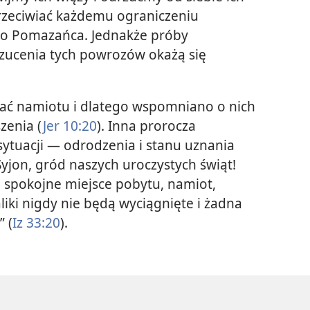
przeciwiać każdemu ograniczeniu
go Pomazańca. Jednakże próby
rzucenia tych powrozów okażą się
ać namiotu i dlatego wspomniano o nich
zenia (
Jer 10:20
). Inna prorocza
sytuacji — odrodzenia i stanu uznania
yjon, gród naszych uroczystych świąt!
, spokojne miejsce pobytu, namiot,
aliki nigdy nie będą wyciągnięte i żadna
” (
Iz 33:20
).