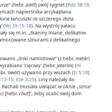
rze” (hebr.
patíl
) swój sygnet (
Rdz 38:18,
końcach napierśnika arcykapłana
cione łańcuszki ze szczerego złota
 (
Wj 39:15-18
). Na wystrój pałacu
ły się m.in. „tkaniny lniane, delikatne
, umocowane sznurami z delikatnego
owano „linki namiotowe” (z hebr.
metár
)
wyrabiano ‛cięciwy’ (hebr.
jetarím
) (
Hi
ebr.
ʽawòt
) używano przy wozach (
Iz 5:18
)
:13-15;
Eze 3:25
). Liny należały do
). Rachab musiała uwiązać w oknie „sznur
ci [hebr.
chut
]”, żeby ocalić swój dom