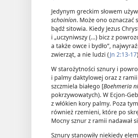
Jedynym greckim słowem używa
schoiníon
. Może ono oznaczać 
bądź sitowia. Kiedy Jezus Chry
i „uczyniwszy (...) bicz z powro
a także owce i bydło”, najwyra
zwierząt, a nie ludzi (
Jn 2:13-17
W starożytności sznury i powr
i palmy daktylowej oraz z ram
szczmiela białego [
Boehmeria n
pokrzywowatych). W Ecjon-Geb
z włókien kory palmy. Poza tym 
również rzemieni, które po sk
Mocny sznur z ramii nadawał się
Sznury stanowiły niekiedy elem