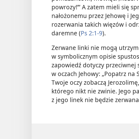
powrozy!’” A zatem mieli się s
nałożonemu przez Jehowę i Je
rozerwania takich więzów i od
daremne (
Ps 2:1-9
).
Zerwane linki nie mogą utrzym
w symbolicznym opisie spustos
zapowiedź dotyczy przeciwnej 
w oczach Jehowy: „Popatrz na S
Twoje oczy zobaczą Jerozolimę
którego nikt nie zwinie. Jego p
z jego linek nie będzie zerwana