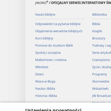
®
JW.ORG
/ OFICJALNY SERWIS INTERNETOWY 
Nauki biblijne
Biblioteka
Odpowiedzi na pytania biblijne
Biblia
Objaśnienia wersetów biblijnych
Książki
Kurs biblijny
Broszury
Pomoce do studium Biblii
Traktaty i za
Spokój i szczęście
Serie artyku
Małżeństwo i rodzina
Czasopisma
Młodzież
Życie i służb
Dzieci
Programy
Wiara w Boga
Skorowidze
Nauka i Biblia
Wskazówki
Historia i Biblia
JW Broadcas
Materiały wi
Ustawienia prywatności
Muzyka