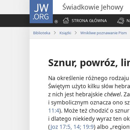
JW.ORG
Świadkowie Jehowy
STRONA GŁÓWNA
N
Biblioteka
Książki
Wnikliwe poznawanie Pism
Sznur, powróz, li
Na określenie różnego rodzaju
Świętym użyto kilku słów hebra
z nich jest hebrajskie
chéwel
. Z
i symbolicznym oznacza ono sz
11:4
). Może też chodzić o sznu
i dlatego niekiedy wyraz ten ok
(
Joz 17:5,
14;
19:9
) albo „region