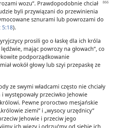
ozami wozu”. Prawdopodobnie chciał
udzie byli przywiązani do przewinienia
rzymocowane sznurami lub powrozami do
z 5:18
).
yjczycy prosili go o łaskę dla ich króla
 lędźwie, mając powrozy na głowach”, co
ałkowite podporządkowanie
miał wokół głowy lub szyi przepaskę ze
ody ze swymi władcami często nie chciały
 i występowały przeciwko Jehowie
królowi. Pewne proroctwo mesjańskie
królowie ziemi” i „wysocy urzędnicy”
rzeciw Jehowie i przeciw jego
jmy ich więzy i odrzućmy od siebie ich