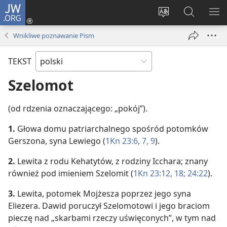
JW.ORG
Logowanie
(opens
Wybór
Szukaj
PO
new
języka
na
ME
Wnikliwe poznawanie Pism
window)
JW.ORG
TEKST
Szelomot
(od rdzenia oznaczającego: „pokój”).
1.
Głowa domu patriarchalnego spośród potomków
Gerszona, syna Lewiego (
1Kn 23:6, 7,
9
).
2.
Lewita z rodu Kehatytów, z rodziny Icchara; znany
również pod imieniem Szelomit (
1Kn 23:12,
18;
24:22
).
3.
Lewita, potomek Mojżesza poprzez jego syna
Eliezera. Dawid poruczył Szelomotowi i jego braciom
pieczę nad „skarbami rzeczy uświęconych”, w tym nad