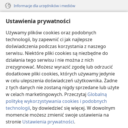
Informacje dla urzędników i mediów
Pomoc
Ustawienia prywatności
Darowizny
Używamy plików cookies oraz podobnych
(opens
new
technologii, by zapewnić ci jak najlepsze
window)
doświadczenia podczas korzystania z naszego
BIBLIOTEKA INTERNETOWA Strażnicy
(opens
serwisu. Niektóre pliki cookies są niezbędne do
new
®
JW Hub
działania tego serwisu i nie można z nich
window)
(opens
zrezygnować. Możesz wyrazić zgodę lub odrzucić
new
®
JW Library
window)
dodatkowe pliki cookies, których używamy jedynie
w celu ulepszenia doświadczeń użytkownika. Żadne
Watchtower Library
z tych danych nie zostaną nigdy sprzedane lub użyte
w celach marketingowych. Przeczytaj
Globalną
politykę wykorzystywania cookies i podobnych
technologii
, by dowiedzieć się więcej. W dowolnym
Copyright
© 2026 Watch Tower Bible and Tract Society of Pennsylvania.
momencie możesz zmienić swoje ustawienia na
WARUNKI UŻYTKOWANIA
|
POLITYKA PRYWATNOŚCI
|
USTAWIENIA
stronie
Ustawienia prywatności
.
PRYWATNOŚCI