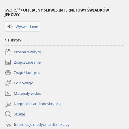
®
JW.ORG
/ OFICJALNY SERWIS INTERNETOWY ŚWIADKÓW
JEHOWY
Wyświetlanie
Na skróty
Prośba o wizytę
Znajdź zebranie
(opens
new
Znajdź kongres
(opens
window)
new
Co nowego
window)
Materiały wideo
Nagrania z audiodeskrypcją
Szukaj
Informacje medyczne dla lekarzy