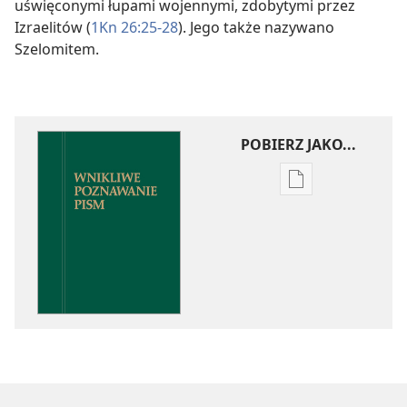
uświęconymi łupami wojennymi, zdobytymi przez
Izraelitów (
1Kn 26:25-28
). Jego także nazywano
Szelomitem.
POBIERZ JAKO...
Ustawienia
pobierania
publikacji
elektronicznych
Wnikliwe
poznawanie
Pism