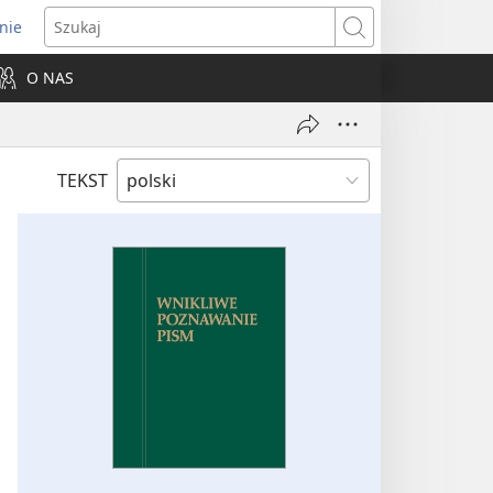
nie
ns
Szukaj
O NAS
dow)
TEKST