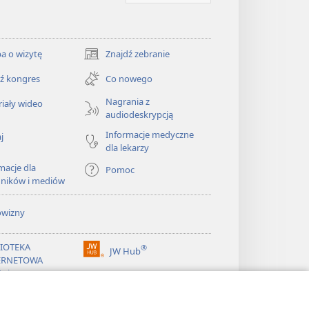
a o wizytę
Znajdź zebranie
(opens
new
ź kongres
Co nowego
window)
Nagrania z
iały wideo
audiodeskrypcją
Informacje medyczne
j
dla lekarzy
macje dla
Pomoc
dników i mediów
owizny
LIOTEKA
®
JW Hub
(opens
ERNETOWA
new
żnicy
window)
®
ibrary
Watchtower Library