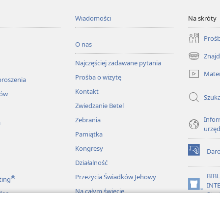
Wiadomości
Na skróty
Prośb
O nas
Znajd
(opens
Najczęściej zadawane pytania
new
Mater
Prośba o wizytę
window)
proszenia
Kontakt
łów
Szuka
Zwiedzanie Betel
Infor
Zebrania
a
urzę
Pamiątka
Kongresy
Dar
(opens
Działalność
new
window)
BIB
Przeżycia Świadków Jehowy
®
ting
INT
(opens
Na całym świecie
deo
Stra
new
window)
JW L