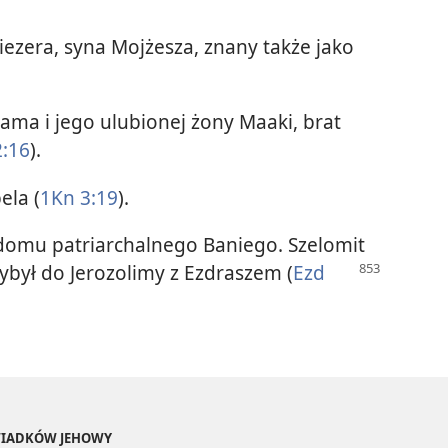
ezera, syna Mojżesza, znany także jako
ma i jego ulubionej żony Maaki, brat
:16
).
ela (
1Kn 3:19
).
 domu patriarchalnego Baniego. Szelomit
ybył do Jerozolimy z Ezdraszem (
Ezd
ŚWIADKÓW JEHOWY