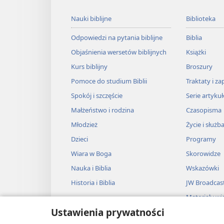
Nauki biblijne
Biblioteka
Odpowiedzi na pytania biblijne
Biblia
Objaśnienia wersetów biblijnych
Książki
Kurs biblijny
Broszury
Pomoce do studium Biblii
Traktaty i za
Spokój i szczęście
Serie artyku
Małżeństwo i rodzina
Czasopisma
Młodzież
Życie i służb
Dzieci
Programy
Wiara w Boga
Skorowidze
Nauka i Biblia
Wskazówki
Historia i Biblia
JW Broadcas
Materiały wi
Ustawienia prywatności
Muzyka