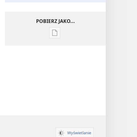
POBIERZ JAKO...
Ustawienia
pobierania
publikacji
elektronicznych
Wnikliwe
poznawanie
Pism
Wyświetlanie