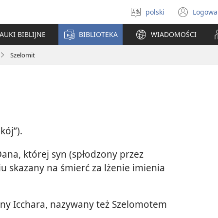
polski
Logowa
Wybór
(ope
języka
new
AUKI BIBLIJNE
BIBLIOTEKA
WIADOMOŚCI
win
Szelomit
kój”).
ana, której syn (spłodzony przez
iu skazany na śmierć za lżenie imienia
ziny Icchara, nazywany też Szelomotem