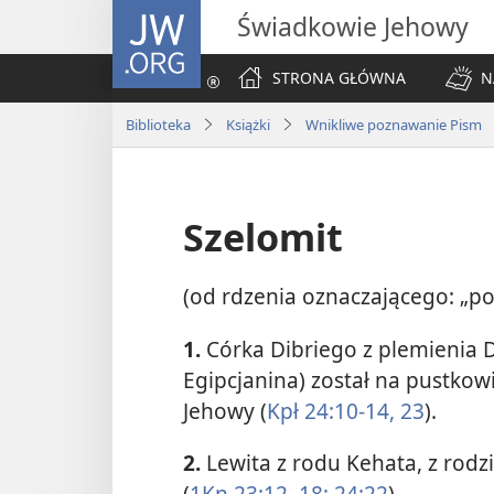
JW.ORG
Świadkowie Jehowy
STRONA GŁÓWNA
N
Biblioteka
Książki
Wnikliwe poznawanie Pism
Szelomit
(od rdzenia oznaczającego: „po
1.
Córka Dibriego z plemienia D
Egipcjanina) został na pustkow
Jehowy (
Kpł 24:10-14,
23
).
2.
Lewita z rodu Kehata, z rod
(
1Kn 23:12,
18;
24:22
).