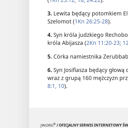
3.
Lewita będący potomkiem Eli
Szelomot (
1Kn 26:25-28
).
4.
Syn króla judzkiego Rechoboa
króla Abijasza (
2Kn 11:20-23;
12
5.
Córka namiestnika Zerubbab
6.
Syn Josifiasza będący głową
wraz z grupą 160
mężczyzn prz
8:1,
10
).
®
JW.ORG
/ OFICJALNY SERWIS INTERNETOWY 