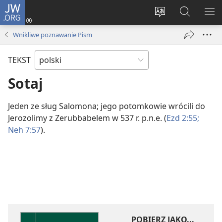
JW.ORG
Logowanie
(opens
Wybór
Szukaj
PO
new
języka
na
ME
Wnikliwe poznawanie Pism
window)
JW.ORG
TEKST
Sotaj
Jeden ze sług Salomona; jego potomkowie wrócili do
Jerozolimy z Zerubbabelem w 537 r. p.n.e. (
Ezd 2:55;
Neh 7:57
).
POBIERZ JAKO...