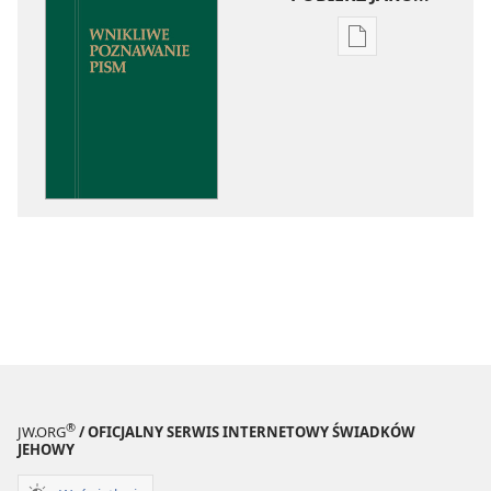
Ustawienia
pobierania
publikacji
elektronicznych
Wnikliwe
poznawanie
Pism
®
JW.ORG
/ OFICJALNY SERWIS INTERNETOWY ŚWIADKÓW
JEHOWY