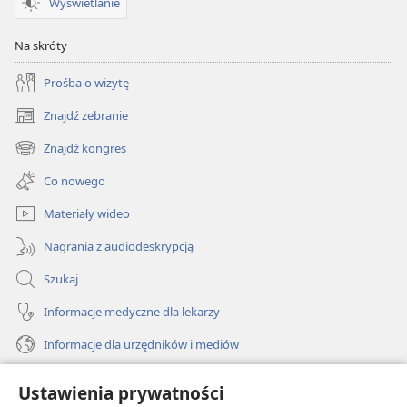
Wyświetlanie
Na skróty
Prośba o wizytę
Znajdź zebranie
(opens
new
Znajdź kongres
(opens
window)
new
Co nowego
window)
Materiały wideo
Nagrania z audiodeskrypcją
Szukaj
Informacje medyczne dla lekarzy
Informacje dla urzędników i mediów
Pomoc
Ustawienia prywatności