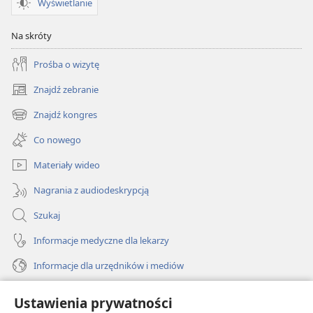
Wyświetlanie
Na skróty
Prośba o wizytę
Znajdź zebranie
(opens
new
Znajdź kongres
(opens
window)
new
Co nowego
window)
Materiały wideo
Nagrania z audiodeskrypcją
Szukaj
Informacje medyczne dla lekarzy
Informacje dla urzędników i mediów
Pomoc
Ustawienia prywatności