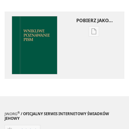
POBIERZ JAKO...
Ustawienia
pobierania
publikacji
elektronicznych
Wnikliwe
poznawanie
Pism
®
JW.ORG
/ OFICJALNY SERWIS INTERNETOWY ŚWIADKÓW
JEHOWY