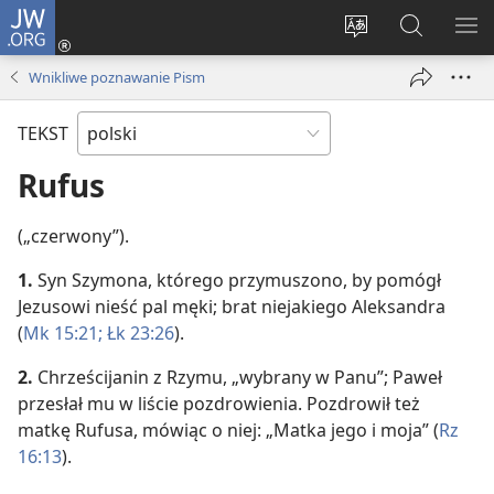
JW.ORG
Logowanie
(opens
Wybór
Szukaj
PO
new
języka
na
ME
Wnikliwe poznawanie Pism
window)
JW.ORG
TEKST
Rufus
(„czerwony”).
1.
Syn Szymona, którego przymuszono, by pomógł
Jezusowi nieść pal męki; brat niejakiego Aleksandra
(
Mk 15:21;
Łk 23:26
).
2.
Chrześcijanin z Rzymu, „wybrany w Panu”; Paweł
przesłał mu w liście pozdrowienia. Pozdrowił też
matkę Rufusa, mówiąc o niej: „Matka jego i moja” (
Rz
16:13
).