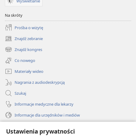
Wyświetlanie
Na skróty
Prośba o wizytę
Znajdź zebranie
(opens
new
Znajdź kongres
(opens
window)
new
Co nowego
window)
Materiały wideo
Nagrania z audiodeskrypcją
Szukaj
Informacje medyczne dla lekarzy
Informacje dla urzędników i mediów
Pomoc
Ustawienia prywatności