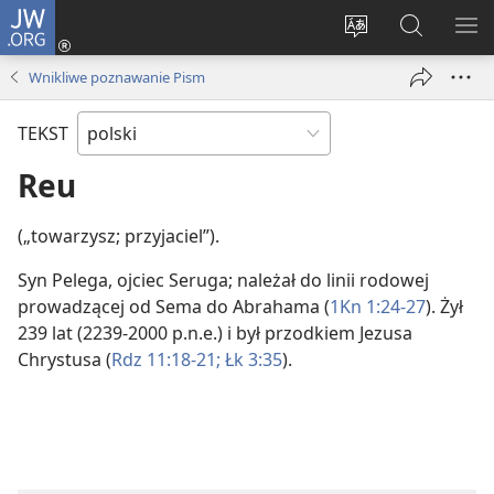
JW.ORG
Logowanie
(opens
Wybór
Szukaj
PO
new
języka
na
ME
Wnikliwe poznawanie Pism
window)
JW.ORG
TEKST
Reu
(„towarzysz; przyjaciel”).
Syn Pelega, ojciec Seruga; należał do linii rodowej
prowadzącej od Sema do Abrahama (
1Kn 1:24-27
). Żył
239 lat (2239-2000 p.n.e.) i był przodkiem Jezusa
Chrystusa (
Rdz 11:18-21;
Łk 3:35
).