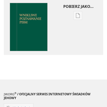
POBIERZ JAKO...
Ustawienia
pobierania
publikacji
elektronicznych
Wnikliwe
poznawanie
Pism
®
JW.ORG
/ OFICJALNY SERWIS INTERNETOWY ŚWIADKÓW
JEHOWY