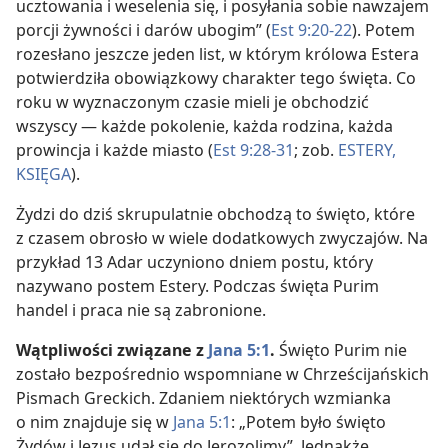
ucztowania i weselenia się, i posyłania sobie nawzajem
porcji żywności i darów ubogim” (
Est 9:20-22
). Potem
rozesłano jeszcze jeden list, w którym królowa Estera
potwierdziła obowiązkowy charakter tego święta. Co
roku w wyznaczonym czasie mieli je obchodzić
wszyscy — każde pokolenie, każda rodzina, każda
prowincja i każde miasto (
Est 9:28-31
; zob.
ESTERY,
KSIĘGA
).
Żydzi do dziś skrupulatnie obchodzą to święto, które
z czasem obrosło w wiele dodatkowych zwyczajów. Na
przykład 13 Adar uczyniono dniem postu, który
nazywano postem Estery. Podczas święta Purim
handel i praca nie są zabronione.
Wątpliwości związane z
Jana 5:1
.
Święto Purim nie
zostało bezpośrednio wspomniane w Chrześcijańskich
Pismach Greckich. Zdaniem niektórych wzmianka
o nim znajduje się w
Jana 5:1
: „Potem było święto
Żydów i Jezus udał się do Jerozolimy”. Jednakże