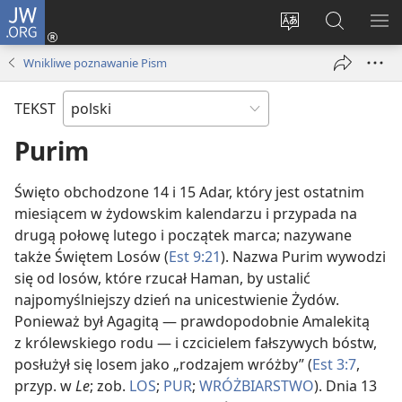
JW.ORG
Logowanie
(opens
Wybór
Szukaj
PO
new
języka
na
ME
Wnikliwe poznawanie Pism
window)
JW.ORG
TEKST
Purim
Święto obchodzone 14 i 15 Adar, który jest ostatnim
miesiącem w żydowskim kalendarzu i przypada na
drugą połowę lutego i początek marca; nazywane
także Świętem Losów (
Est 9:21
). Nazwa Purim wywodzi
się od losów, które rzucał Haman, by ustalić
najpomyślniejszy dzień na unicestwienie Żydów.
Ponieważ był Agagitą — prawdopodobnie Amalekitą
z królewskiego rodu — i czcicielem fałszywych bóstw,
posłużył się losem jako „rodzajem wróżby” (
Est 3:7
,
przyp. w
Le
; zob.
LOS
;
PUR
;
WRÓŻBIARSTWO
). Dnia 13