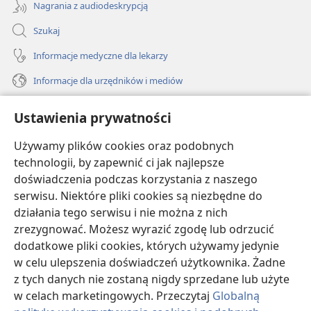
Nagrania z audiodeskrypcją
Szukaj
Informacje medyczne dla lekarzy
Informacje dla urzędników i mediów
Pomoc
Ustawienia prywatności
Darowizny
Używamy plików cookies oraz podobnych
(opens
new
technologii, by zapewnić ci jak najlepsze
window)
doświadczenia podczas korzystania z naszego
BIBLIOTEKA INTERNETOWA Strażnicy
(opens
serwisu. Niektóre pliki cookies są niezbędne do
new
®
JW Hub
działania tego serwisu i nie można z nich
window)
(opens
zrezygnować. Możesz wyrazić zgodę lub odrzucić
new
®
JW Library
window)
dodatkowe pliki cookies, których używamy jedynie
w celu ulepszenia doświadczeń użytkownika. Żadne
Watchtower Library
z tych danych nie zostaną nigdy sprzedane lub użyte
w celach marketingowych. Przeczytaj
Globalną