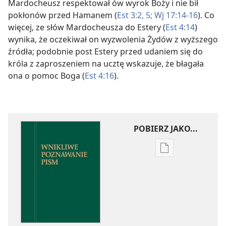
Mardocheusz respektował ów wyrok Boży i nie bił
pokłonów przed Hamanem (
Est 3:2,
5;
Wj 17:14-16
). Co
więcej, ze słów Mardocheusza do Estery (
Est 4:14
)
wynika, że oczekiwał on wyzwolenia Żydów z wyższego
źródła; podobnie post Estery przed udaniem się do
króla z zaproszeniem na ucztę wskazuje, że błagała
ona o pomoc Boga (
Est 4:16
).
POBIERZ JAKO...
Ustawienia
pobierania
publikacji
elektronicznych
Wnikliwe
poznawanie