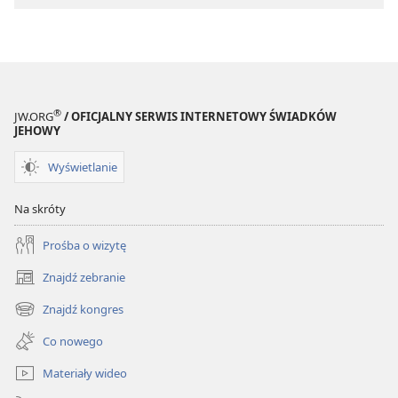
Pism
®
JW.ORG
/ OFICJALNY SERWIS INTERNETOWY ŚWIADKÓW
JEHOWY
Wyświetlanie
Na skróty
Prośba o wizytę
Znajdź zebranie
(opens
new
Znajdź kongres
(opens
window)
new
Co nowego
window)
Materiały wideo