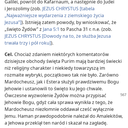
Galilei, powrót do Kafarnaum, a następnie do Judei
i Jerozolimy (zob.
JEZUS CHRYSTUS [tabela
„Najważniejsze wydarzenia z ziemskiego życia
Jezusa”]
). Istnieją zatem powody, by wnioskować, że
„święto Żydów” z
Jana 5:1
to Pascha 31 r. n.e. (zob.
JEZUS CHRYSTUS [Dowody na to, że służba Jezusa
trwała trzy i pół roku]
).
Cel.
Chociaż zdaniem niektórych komentatorów
dzisiejsze obchody święta Purim mają bardziej świecki
niż religijny charakter i niekiedy towarzyszą im
rozmaite wybryki, początkowo tak nie było. Zarówno
Mardocheusz, jak i Estera służyli prawdziwemu Bogu
Jehowie i ustanowili to święto ku Jego chwale.
Ówczesne wyzwolenie Żydów
można przypisać
Jehowie Bogu, gdyż cała sprawa wynikła z tego, że
Mardocheusz niezłomnie oddawał cześć wyłącznie
Jemu. Haman prawdopodobnie należał do Amalekitów,
a Jehowa przeklął ten naród i skazał na zagładę.