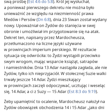
swą prośbę (
Est 4:6 do 5:8
). Król jej wysłuchał,
a ponieważ pierwszego dekretu nie można było
unieważnić ze względu na niezmienność prawa
Medów i Persów (
Dn 6:8
), dnia 23 Siwan został wydany
nowy. Upoważniał on Żydów do stanięcia w swej
obronie i umożliwiał im przygotowanie się na atak.
Dekret ten, napisany przez Mardocheusza,
przetłumaczono na liczne języki używane
w prowincjach imperium perskiego. W rezultacie
sytuacja się odwróciła: to Żydzi wystąpili przeciwko
swym wrogom, mając wsparcie książąt, satrapów
i namiestników. Dnia 13 Adar nastąpiła zagłada, ale nie
Żydów, tylko ich nieprzyjaciół. W stołecznej Suzie walki
trwały jeszcze 14 Adar. Żydzi mieszkający
w prowincjach zaczęli odpoczywać, ucztując i weseląc
się, 14 Adar, a ci z Suzy — 15 Adar (
Est 8:3 do 9:19
).
Żeby upamiętnić to ocalenie, Mardocheusz nałożył na
Żydów obowiązek obchodzenia 14 i 15 Adar „jako dni