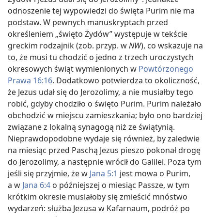
odnoszenie tej wypowiedzi do święta Purim nie ma
podstaw. W pewnych manuskryptach przed
określeniem „święto Żydów” występuje w tekście
greckim rodzajnik (zob. przyp. w
NW
), co wskazuje na
to, że musi tu chodzić o jedno z trzech uroczystych
okresowych świąt wymienionych w
Powtórzonego
Prawa 16:16
. Dodatkowo potwierdza to okoliczność,
że Jezus udał się do Jerozolimy, a nie musiałby tego
robić, gdyby chodziło o święto Purim. Purim należało
obchodzić w miejscu zamieszkania; było ono bardziej
związane z lokalną synagogą niż ze świątynią.
Nieprawdopodobne wydaje się również, by zaledwie
na miesiąc przed Paschą Jezus pieszo pokonał drogę
do Jerozolimy, a następnie wrócił do Galilei. Poza tym
jeśli się przyjmie, że w
Jana 5:1
jest mowa o Purim,
a w
Jana 6:4
o późniejszej o miesiąc Passze, w tym
krótkim okresie musiałoby się zmieścić mnóstwo
wydarzeń: służba Jezusa w Kafarnaum, podróż po