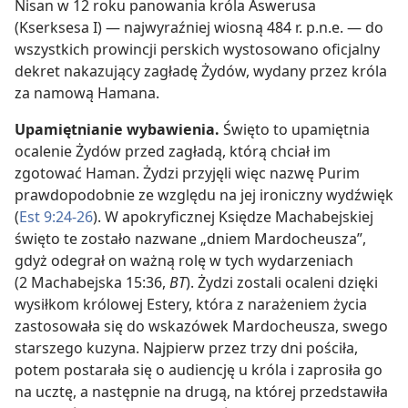
Nisan w 12 roku panowania króla Aswerusa
(Kserksesa I) — najwyraźniej wiosną 484 r. p.n.e. — do
wszystkich prowincji perskich wystosowano oficjalny
dekret nakazujący zagładę Żydów, wydany przez króla
za namową Hamana.
Upamiętnianie wybawienia.
Święto to upamiętnia
ocalenie Żydów przed zagładą, którą chciał im
zgotować Haman. Żydzi przyjęli więc nazwę Purim
prawdopodobnie ze względu na jej ironiczny wydźwięk
(
Est 9:24-26
). W apokryficznej Księdze Machabejskiej
święto te zostało nazwane „dniem Mardocheusza”,
gdyż odegrał on ważną rolę w tych wydarzeniach
(2 Machabejska 15:36,
BT
). Żydzi zostali ocaleni dzięki
wysiłkom królowej Estery, która z narażeniem życia
zastosowała się do wskazówek Mardocheusza, swego
starszego kuzyna. Najpierw przez trzy dni pościła,
potem postarała się o audiencję u króla i zaprosiła go
na ucztę, a następnie na drugą, na której przedstawiła