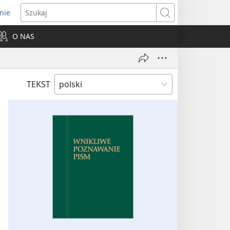
nie
ns
Szukaj
O NAS
dow)
TEKST