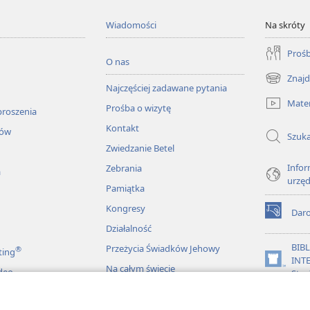
Wiadomości
Na skróty
Prośb
O nas
Znajd
(opens
Najczęściej zadawane pytania
new
Mater
Prośba o wizytę
window)
proszenia
Kontakt
łów
Szuka
Zwiedzanie Betel
Infor
Zebrania
a
urzę
Pamiątka
Kongresy
Dar
(opens
Działalność
new
window)
BIB
Przeżycia Świadków Jehowy
®
ting
INT
(opens
Na całym świecie
deo
Stra
new
window)
JW L