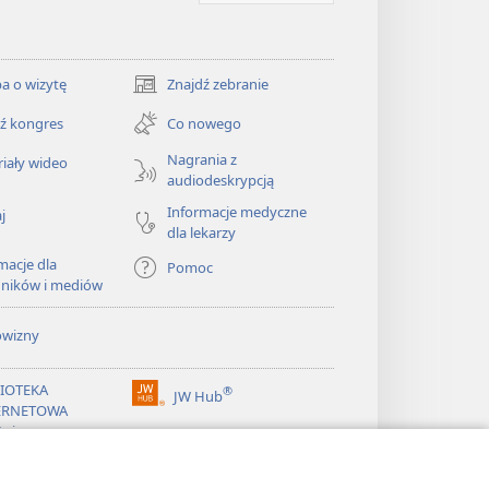
a o wizytę
Znajdź zebranie
(opens
new
ź kongres
Co nowego
window)
Nagrania z
iały wideo
audiodeskrypcją
Informacje medyczne
j
dla lekarzy
macje dla
Pomoc
dników i mediów
owizny
LIOTEKA
®
JW Hub
(opens
ERNETOWA
new
żnicy
window)
®
ibrary
Watchtower Library