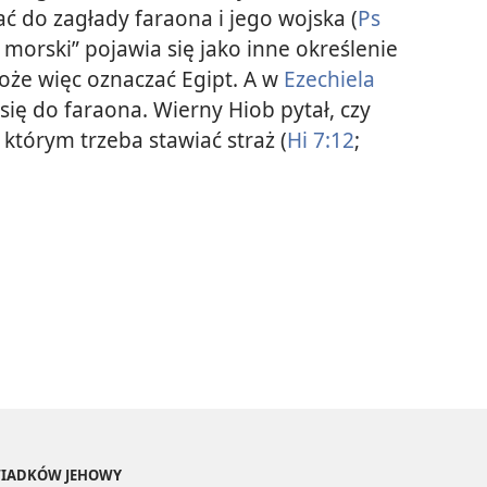
 do zagłady faraona i jego wojska (
Ps
morski” pojawia się jako inne określenie
może więc oznaczać Egipt. A w
Ezechiela
się do faraona. Wierny Hiob pytał, czy
którym trzeba stawiać straż (
Hi 7:12
;
ŚWIADKÓW JEHOWY