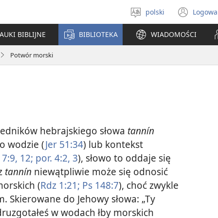
polski
Logowa
Wybór
(ope
języka
new
AUKI BIBLIJNE
BIBLIOTEKA
WIADOMOŚCI
win
Potwór morski
iedników hebrajskiego słowa
tannín
o wodzie (
Jer 51:34
) lub kontekst
 7:9,
12;
por. 4:2, 3
), słowo to oddaje się
az
tannín
niewątpliwie może się odnosić
orskich (
Rdz 1:21;
Ps 148:7
), choć zwykle
. Skierowane do Jehowy słowa: „Ty
zdruzgotałeś w wodach łby morskich