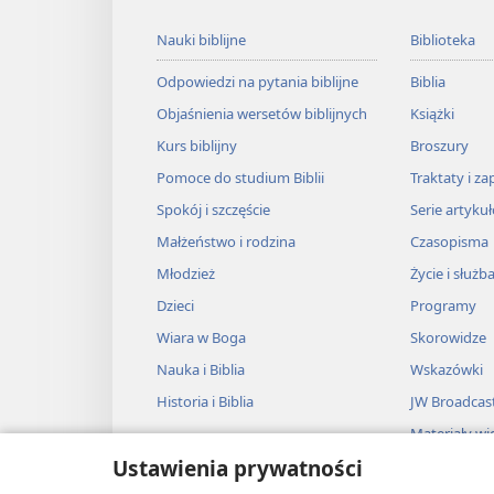
Nauki biblijne
Biblioteka
Odpowiedzi na pytania biblijne
Biblia
Objaśnienia wersetów biblijnych
Książki
Kurs biblijny
Broszury
Pomoce do studium Biblii
Traktaty i za
Spokój i szczęście
Serie artyku
Małżeństwo i rodzina
Czasopisma
Młodzież
Życie i służb
Dzieci
Programy
Wiara w Boga
Skorowidze
Nauka i Biblia
Wskazówki
Historia i Biblia
JW Broadcas
Materiały wi
Ustawienia prywatności
Muzyka