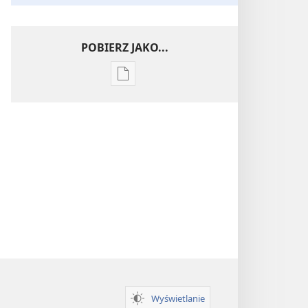
POBIERZ JAKO...
Ustawienia
pobierania
publikacji
elektronicznych
Wnikliwe
poznawanie
Pism
Wyświetlanie