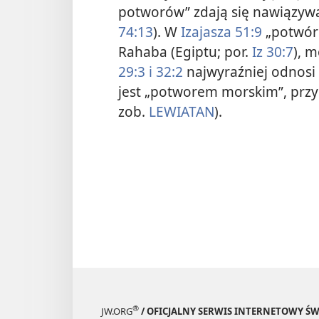
potworów” zdają się nawiązywać
74:13
). W
Izajasza 51:9
„potwór 
Rahaba (Egiptu; por.
Iz 30:7
), 
29:3 i
32:2
najwyraźniej odnosi 
jest „potworem morskim”, przy 
zob.
LEWIATAN
).
®
JW.ORG
/ OFICJALNY SERWIS INTERNETOWY 