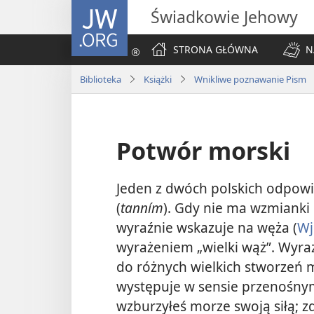
JW.ORG
Świadkowie Jehowy
STRONA GŁÓWNA
N
Biblioteka
Książki
Wnikliwe poznawanie Pism
Potwór morski
Jeden z dwóch polskich odpow
(
tanním
). Gdy nie ma wzmianki 
wyraźnie wskazuje na węża (
Wj
wyrażeniem „wielki wąż”. Wyr
do różnych wielkich stworzeń m
występuje w sensie przenośnym
wzburzyłeś morze swoją siłą; 