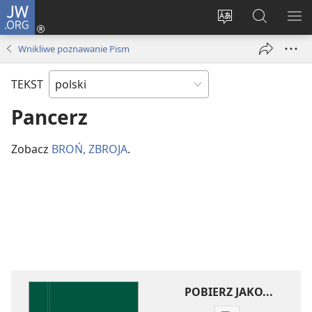
JW.ORG
Logowanie
(opens
Wybór
Szukaj
PO
new
języka
na
ME
Wnikliwe poznawanie Pism
window)
JW.ORG
TEKST
Pancerz
Zobacz
BROŃ, ZBROJA
.
POBIERZ JAKO...