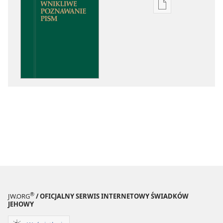
Ustawienia
pobierania
publikacji
elektronicznych
Wnikliwe
poznawanie
Pism
®
JW.ORG
/ OFICJALNY SERWIS INTERNETOWY ŚWIADKÓW
JEHOWY