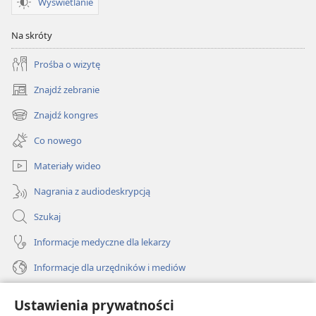
Wyświetlanie
Na skróty
Prośba o wizytę
Znajdź zebranie
(opens
new
Znajdź kongres
(opens
window)
new
Co nowego
window)
Materiały wideo
Nagrania z audiodeskrypcją
Szukaj
Informacje medyczne dla lekarzy
Informacje dla urzędników i mediów
Pomoc
Ustawienia prywatności