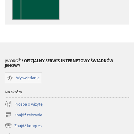
elektronicznych
Wnikliwe
poznawanie
Pism
®
JW.ORG
/ OFICJALNY SERWIS INTERNETOWY ŚWIADKÓW
JEHOWY
Wyświetlanie
Na skróty
Prośba o wizytę
Znajdź zebranie
(opens
new
Znajdź kongres
(opens
window)
new