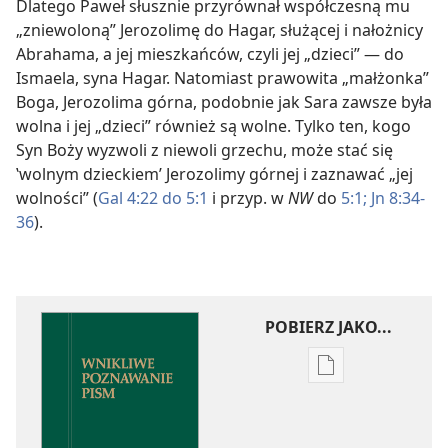
Dlatego Paweł słusznie przyrównał współczesną mu
„zniewoloną” Jerozolimę do Hagar, służącej i nałożnicy
Abrahama, a jej mieszkańców, czyli jej „dzieci” — do
Ismaela, syna Hagar. Natomiast prawowita „małżonka”
Boga, Jerozolima górna, podobnie jak Sara zawsze była
wolna i jej „dzieci” również są wolne. Tylko ten, kogo
Syn Boży wyzwoli z niewoli grzechu, może stać się
‛wolnym dzieckiem’ Jerozolimy górnej i zaznawać „jej
wolności” (
Gal 4:22 do 5:1
i przyp. w
NW
do
5:1;
Jn 8:34-
36
).
POBIERZ JAKO...
Ustawienia
pobierania
publikacji