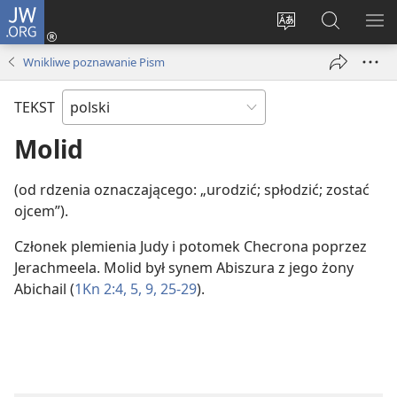
JW.ORG
Logowanie
(opens
Wybór
Szukaj
PO
new
języka
na
ME
Wnikliwe poznawanie Pism
window)
JW.ORG
TEKST
Molid
(od rdzenia oznaczającego: „urodzić; spłodzić; zostać
ojcem”).
Członek plemienia Judy i potomek Checrona poprzez
Jerachmeela. Molid był synem Abiszura z jego żony
Abichail (
1Kn 2:4, 5,
9,
25-29
).