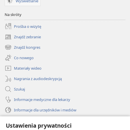
Wyświetlanie
Na skróty
Prośba o wizytę
Znajdź zebranie
(opens
new
Znajdź kongres
(opens
window)
new
Co nowego
window)
Materiały wideo
Nagrania z audiodeskrypcją
Szukaj
Informacje medyczne dla lekarzy
Informacje dla urzędników i mediów
Pomoc
Ustawienia prywatności