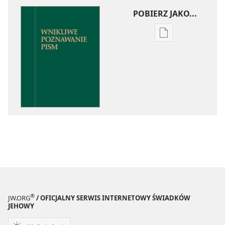
POBIERZ JAKO...
Ustawienia
pobierania
publikacji
elektronicznych
Wnikliwe
poznawanie
Pism
®
JW.ORG
/ OFICJALNY SERWIS INTERNETOWY ŚWIADKÓW
JEHOWY