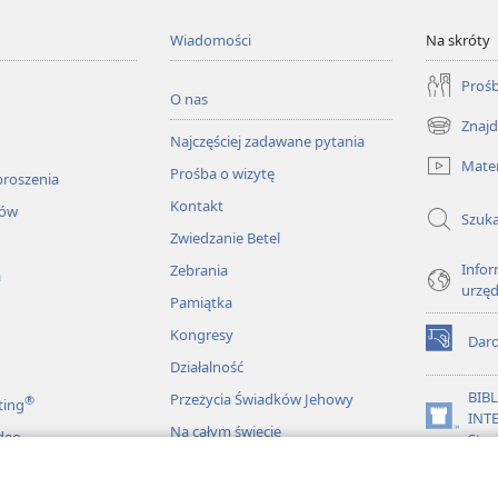
Wiadomości
Na skróty
Prośb
O nas
Znajd
(opens
Najczęściej zadawane pytania
new
Mater
Prośba o wizytę
window)
proszenia
Kontakt
łów
Szuka
Zwiedzanie Betel
Infor
Zebrania
a
urzę
Pamiątka
Kongresy
Dar
(opens
Działalność
new
window)
BIB
Przeżycia Świadków Jehowy
®
ting
INT
(opens
Na całym świecie
deo
Stra
new
window)
JW L