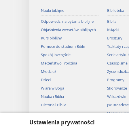
Nauki biblijne
Biblioteka
Odpowiedzi na pytania biblijne
Biblia
Objaśnienia wersetów biblijnych
Książki
Kurs biblijny
Broszury
Pomoce do studium Biblii
Traktaty i za
Spokój i szczęście
Serie artyku
Małżeństwo i rodzina
Czasopisma
Młodzież
Życie i służb
Dzieci
Programy
Wiara w Boga
Skorowidze
Nauka i Biblia
Wskazówki
Historia i Biblia
JW Broadcas
Materiały wi
Ustawienia prywatności
Muzyka