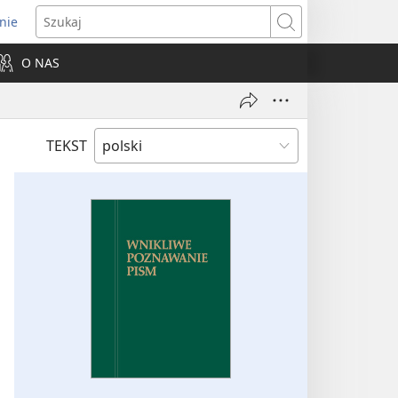
nie
ns
Szukaj
O NAS
dow)
TEKST