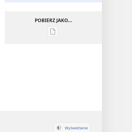
POBIERZ JAKO...
Ustawienia
pobierania
publikacji
elektronicznych
Wnikliwe
poznawanie
Pism
Wyświetlanie