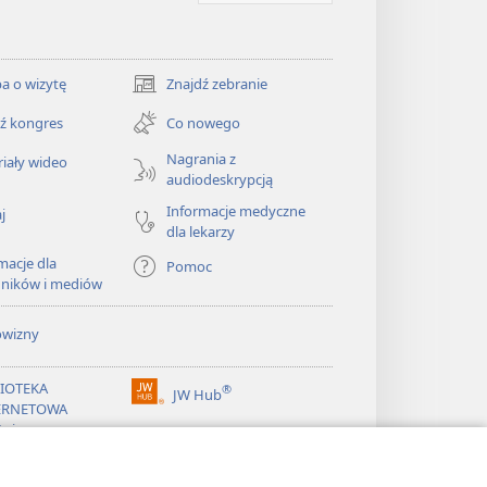
a o wizytę
Znajdź zebranie
(opens
new
ź kongres
Co nowego
window)
Nagrania z
iały wideo
audiodeskrypcją
Informacje medyczne
j
dla lekarzy
macje dla
Pomoc
dników i mediów
owizny
LIOTEKA
®
JW Hub
(opens
ERNETOWA
new
żnicy
window)
®
ibrary
Watchtower Library