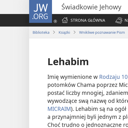
JW.ORG
Świadkowie Jehowy
STRONA GŁÓWNA
N
Biblioteka
Książki
Wnikliwe poznawanie Pism
Lehabim
Imię wymienione w
Rodzaju 10
potomków Chama poprzez Micr
postać liczby mnogiej, zdanie
wywodzące swą nazwę od które
MICRAIM
). Lehabim są na ogół 
a przynajmniej byli jednym z p
Choć trudno o jednoznaczne ro