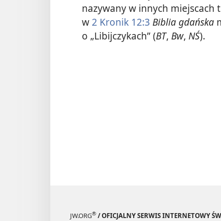
nazywany w innych miejscach 
w
2 Kronik 12:3
Biblia gdańska
m
o „Libijczykach” (
BT
,
Bw
,
NŚ
).
®
JW.ORG
/ OFICJALNY SERWIS INTERNETOWY 