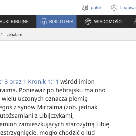
polski
Logowa
Wybór
(ope
języka
new
AUKI BIBLIJNE
BIBLIOTEKA
WIADOMOŚCI
win
Lehabim
:13 oraz
1 Kronik 1:11
wśród imion
aima. Ponieważ po hebrajsku ma ono
m wielu uczonych oznacza plemię
goś z synów Micraima (zob. jednak
utożsamiani z Libijczykami,
lemion zamieszkujących starożytną Libię.
zstrzygnięcie, mogło chodzić o lud