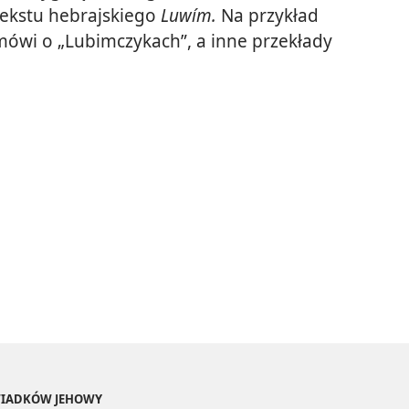
tekstu hebrajskiego
Luwím.
Na przykład
ówi o „Lubimczykach”, a inne przekłady
ŚWIADKÓW JEHOWY