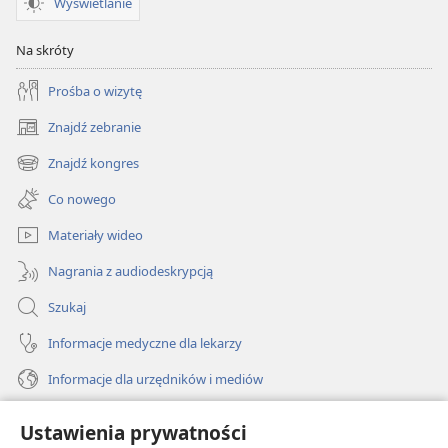
Wyświetlanie
Na skróty
Prośba o wizytę
Znajdź zebranie
(opens
new
Znajdź kongres
(opens
window)
new
Co nowego
window)
Materiały wideo
Nagrania z audiodeskrypcją
Szukaj
Informacje medyczne dla lekarzy
Informacje dla urzędników i mediów
Pomoc
Ustawienia prywatności