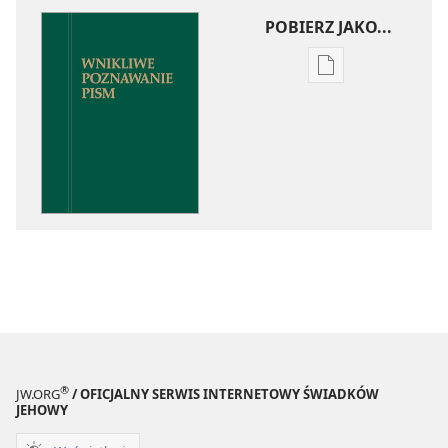
POBIERZ JAKO...
Ustawienia
pobierania
publikacji
elektronicznych
Wnikliwe
poznawanie
Pism
®
JW.ORG
/ OFICJALNY SERWIS INTERNETOWY ŚWIADKÓW
JEHOWY