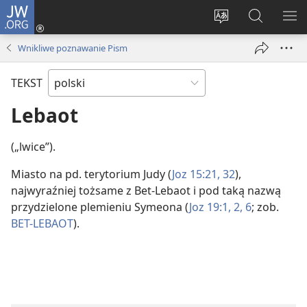
JW.ORG
Logowanie
(opens
Wybór
Szukaj
PO
new
języka
na
ME
Wnikliwe poznawanie Pism
window)
JW.ORG
TEKST
Lebaot
(„lwice”).
Miasto na pd. terytorium Judy (
Joz 15:21,
32
),
najwyraźniej tożsame z Bet-Lebaot i pod taką nazwą
przydzielone plemieniu Symeona (
Joz 19:1, 2,
6
; zob.
BET-LEBAOT
).